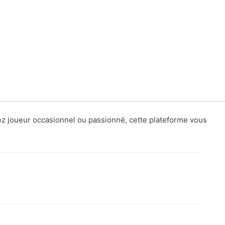
yez joueur occasionnel ou passionné, cette plateforme vous
Entrada siguiente
→