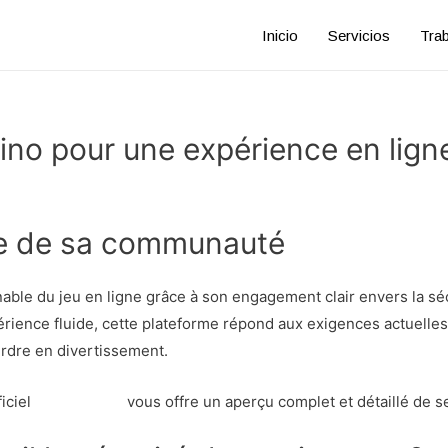
habet
türk ifşa
marsbahis
holiganbet giriş
kingroyal giriş
ligobet
joj
Inicio
Servicios
Trab
ino pour une expérience en lign
ice de sa communauté
e du jeu en ligne grâce à son engagement clair envers la sécuri
érience fluide, cette plateforme répond aux exigences actuell
erdre en divertissement.
ficiel
casino mafia
vous offre un aperçu complet et détaillé de s