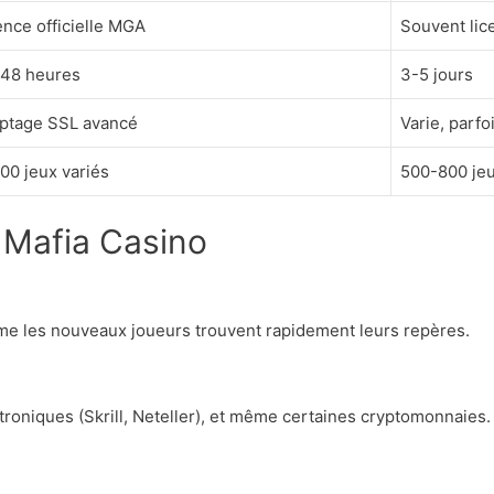
ence officielle MGA
Souvent lic
48 heures
3-5 jours
ptage SSL avancé
Varie, parfo
00 jeux variés
500-800 je
 Mafia Casino
ême les nouveaux joueurs trouvent rapidement leurs repères.
troniques (Skrill, Neteller), et même certaines cryptomonnaies.