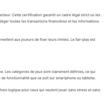
teur. Cette certification garantit un cadre légal strict où les
otéger toutes les transactions financières et les informations
ettent aux joueurs de fixer leurs limites. Le fair-play est
. Les catégories de jeux sont clairement définies, ce qui
 de fonctionnalité que ce soit sur smartphone ou tablette.
choix logique pour ceux qui veulent jouer sans stress et sans