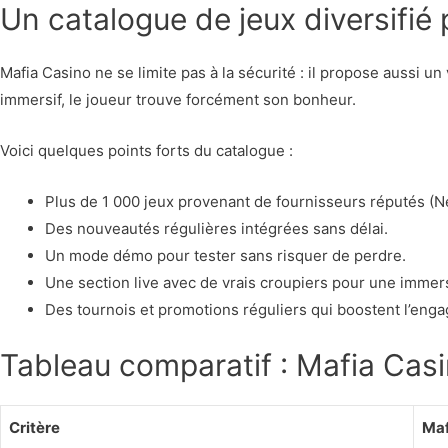
Un catalogue de jeux diversifié p
Mafia Casino ne se limite pas à la sécurité : il propose aussi 
immersif, le joueur trouve forcément son bonheur.
Voici quelques points forts du catalogue :
Plus de 1 000 jeux provenant de fournisseurs réputés (N
Des nouveautés régulières intégrées sans délai.
Un mode démo pour tester sans risquer de perdre.
Une section live avec de vrais croupiers pour une immers
Des tournois et promotions réguliers qui boostent l’eng
Tableau comparatif : Mafia Ca
Critère
Maf