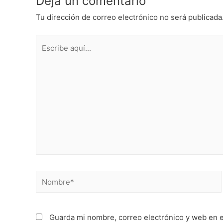
Deja un comentario
Tu dirección de correo electrónico no será publicada
Escribe
aquí...
Nombre*
Guarda mi nombre, correo electrónico y web en 