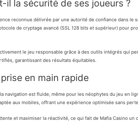
l la sécurité de ses joueurs ?
cence reconnue délivrée par une autorité de confiance dans le sec
 protocole de cryptage avancé (SSL 128 bits et supérieur) pour pr
tivement le jeu responsable grâce à des outils intégrés qui perm
ifiés, garantissant des résultats équitables.
 prise en main rapide
 navigation est fluide, même pour les néophytes du jeu en ligne
adaptée aux mobiles, offrant une expérience optimisée sans perte
nte et maximiser la réactivité, ce qui fait de Mafia Casino un 