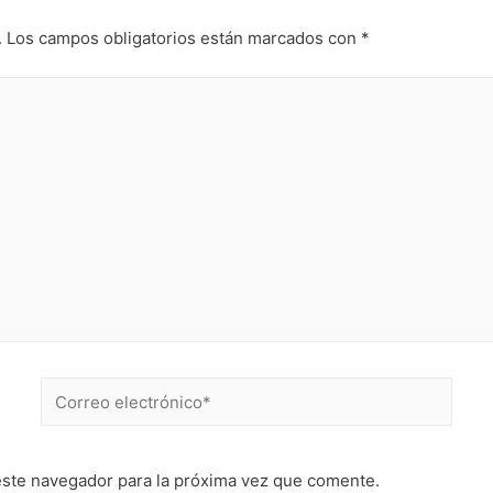
.
Los campos obligatorios están marcados con
*
Correo
electrónico*
este navegador para la próxima vez que comente.