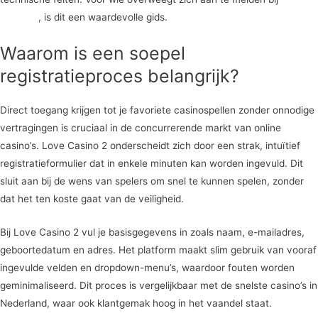
casino 2
, is dit een waardevolle gids.
Waarom is een soepel
registratieproces belangrijk?
Direct toegang krijgen tot je favoriete casinospellen zonder onnodige
vertragingen is cruciaal in de concurrerende markt van online
casino’s. Love Casino 2 onderscheidt zich door een strak, intuïtief
registratieformulier dat in enkele minuten kan worden ingevuld. Dit
sluit aan bij de wens van spelers om snel te kunnen spelen, zonder
dat het ten koste gaat van de veiligheid.
Bij Love Casino 2 vul je basisgegevens in zoals naam, e-mailadres,
geboortedatum en adres. Het platform maakt slim gebruik van vooraf
ingevulde velden en dropdown-menu’s, waardoor fouten worden
geminimaliseerd. Dit proces is vergelijkbaar met de snelste casino’s in
Nederland, waar ook klantgemak hoog in het vaandel staat.