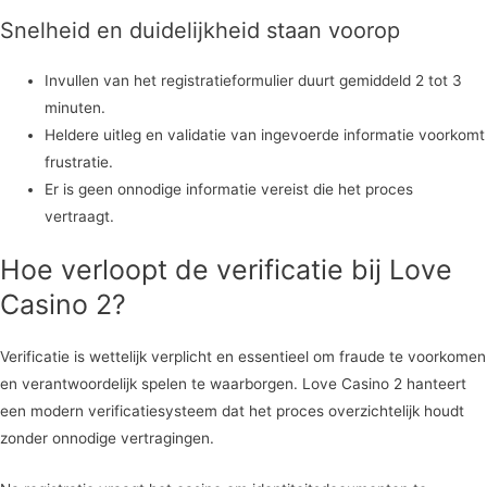
Snelheid en duidelijkheid staan voorop
Invullen van het registratieformulier duurt gemiddeld 2 tot 3
minuten.
Heldere uitleg en validatie van ingevoerde informatie voorkomt
frustratie.
Er is geen onnodige informatie vereist die het proces
vertraagt.
Hoe verloopt de verificatie bij Love
Casino 2?
Verificatie is wettelijk verplicht en essentieel om fraude te voorkomen
en verantwoordelijk spelen te waarborgen. Love Casino 2 hanteert
een modern verificatiesysteem dat het proces overzichtelijk houdt
zonder onnodige vertragingen.