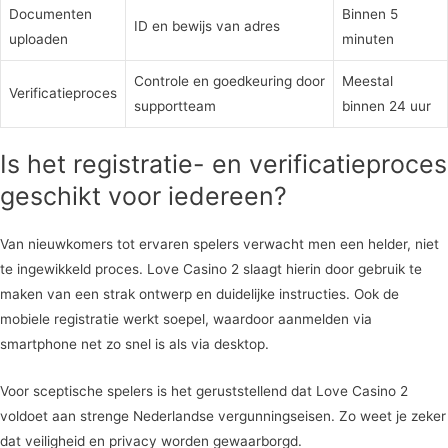
Documenten
Binnen 5
ID en bewijs van adres
uploaden
minuten
Controle en goedkeuring door
Meestal
Verificatieproces
supportteam
binnen 24 uur
Is het registratie- en verificatieproces
geschikt voor iedereen?
Van nieuwkomers tot ervaren spelers verwacht men een helder, niet
te ingewikkeld proces. Love Casino 2 slaagt hierin door gebruik te
maken van een strak ontwerp en duidelijke instructies. Ook de
mobiele registratie werkt soepel, waardoor aanmelden via
smartphone net zo snel is als via desktop.
Voor sceptische spelers is het geruststellend dat Love Casino 2
voldoet aan strenge Nederlandse vergunningseisen. Zo weet je zeker
dat veiligheid en privacy worden gewaarborgd.