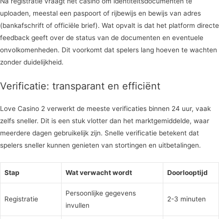
Na registratie vraagt het casino om identiteitsdocumenten te
uploaden, meestal een paspoort of rijbewijs en bewijs van adres
(bankafschrift of officiële brief). Wat opvalt is dat het platform directe
feedback geeft over de status van de documenten en eventuele
onvolkomenheden. Dit voorkomt dat spelers lang hoeven te wachten
zonder duidelijkheid.
Verificatie: transparant en efficiënt
Love Casino 2 verwerkt de meeste verificaties binnen 24 uur, vaak
zelfs sneller. Dit is een stuk vlotter dan het marktgemiddelde, waar
meerdere dagen gebruikelijk zijn. Snelle verificatie betekent dat
spelers sneller kunnen genieten van stortingen en uitbetalingen.
Stap
Wat verwacht wordt
Doorlooptijd
Persoonlijke gegevens
Registratie
2-3 minuten
invullen