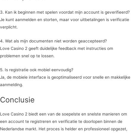
3. Kan ik beginnen met spelen voordat mijn account is geverifieerd?
Je kunt aanmelden en storten, maar voor uitbetalingen is verificatie
verplicht.
4. Wat als mijn documenten niet worden geaccepteerd?
Love Casino 2 geeft duidelijke feedback met instructies om
problemen snel op te lossen.
5. Is registratie ook mobiel eenvoudig?
Ja, de mobiele interface is geoptimaliseerd voor snelle en makkelijke
aanmelding.
Conclusie
Love Casino 2 biedt een van de soepelste en snelste manieren om
een account te registreren en verificatie te doorlopen binnen de
Nederlandse markt. Het proces is helder en professioneel opgezet,