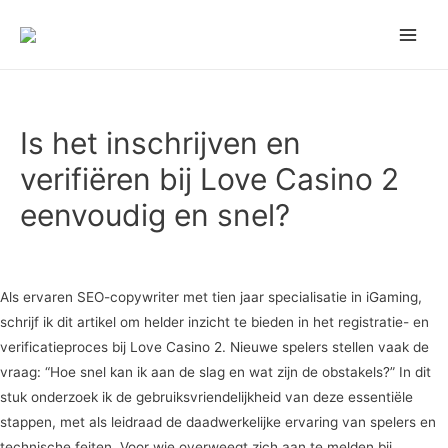
t
สล็อตเว็บตรง
grandpashabet
grandpashabet
deneme bonusu
marsbahis
Main
Men
Is het inschrijven en
verifiëren bij Love Casino 2
eenvoudig en snel?
Deja un comentario
/
Uncategorized
Als ervaren SEO-copywriter met tien jaar specialisatie in iGaming,
schrijf ik dit artikel om helder inzicht te bieden in het registratie- en
verificatieproces bij Love Casino 2. Nieuwe spelers stellen vaak de
vraag: “Hoe snel kan ik aan de slag en wat zijn de obstakels?” In dit
stuk onderzoek ik de gebruiksvriendelijkheid van deze essentiële
stappen, met als leidraad de daadwerkelijke ervaring van spelers en
technische feiten. Voor wie overweegt zich aan te melden bij
love