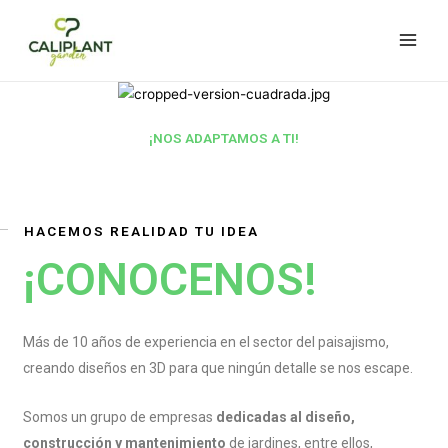
็อตเว็บตรง
grandpashabet
grandpashabet
türk ifşa
marsbahis
holiganbet 
¡NOS ADAPTAMOS A TI!
HACEMOS REALIDAD TU IDEA
¡CONOCENOS!
Más de 10 años de experiencia en el sector del paisajismo,
creando diseños en 3D para que ningún detalle se nos escape.
Somos un grupo de empresas
dedicadas al diseño,
construcción y mantenimiento
de jardines, entre ellos,