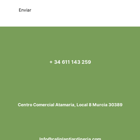
+ 34 611 143 259
Centro Comercial Atamaria, Local 8 Murcia 30389
Info@caliplantjardineria.com