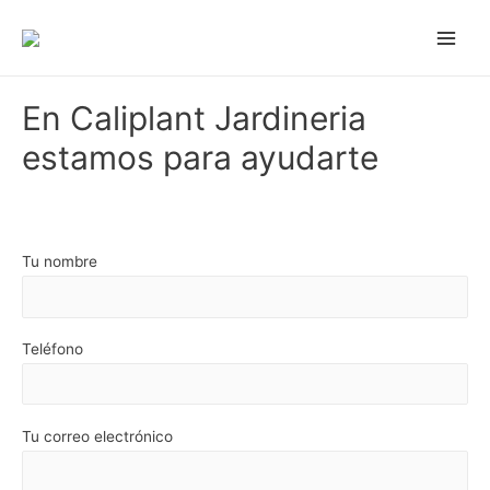
o
casino not on gamstop
marsbahis
jojobet
สล็อตเว็บตรง
casino siteleri
pus
En Caliplant Jardineria
estamos para ayudarte
Tu nombre
Teléfono
Tu correo electrónico