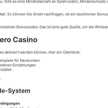
. Gibt es eine Mindestanzahl an Spielrunden, Mindestumsatz od
Mail. So können Sie direkt nachfragen, ob ein bestimmter Bonus
einzelnen Bonuscodes. Das ist eine gute Quelle, um die Wirksa
ero Casino
es aktiviert werden können. Hier ein Überblick:
eispiele für Neukunden.
iteren Einzahlungen.
tattet.
.
de-System
edingungen