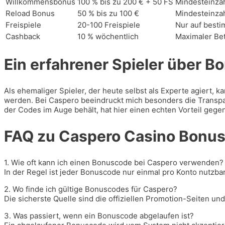
Willkommensbonus
100 % bis zu 200 € + 50 FS
Mindesteinza
Reload Bonus
50 % bis zu 100 €
Mindesteinza
Freispiele
20-100 Freispiele
Nur auf besti
Cashback
10 % wöchentlich
Maximaler Bet
Ein erfahrener Spieler über 
Als ehemaliger Spieler, der heute selbst als Experte agiert, k
werden. Bei Caspero beeindruckt mich besonders die Transpar
der Codes im Auge behält, hat hier einen echten Vorteil gege
FAQ zu Caspero Casino Bonu
1. Wie oft kann ich einen Bonuscode bei Caspero verwenden?
In der Regel ist jeder Bonuscode nur einmal pro Konto nutzb
2. Wo finde ich gültige Bonuscodes für Caspero?
Die sicherste Quelle sind die offiziellen Promotion-Seiten un
3. Was passiert, wenn ein Bonuscode abgelaufen ist?