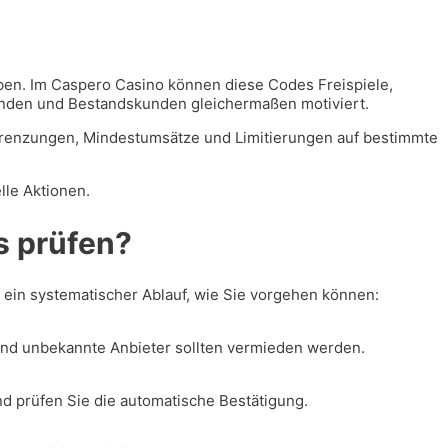
en. Im Caspero Casino können diese Codes Freispiele,
kunden und Bestandskunden gleichermaßen motiviert.
Begrenzungen, Mindestumsätze und Limitierungen auf bestimmte
lle Aktionen.
s prüfen?
 ein systematischer Ablauf, wie Sie vorgehen können:
 und unbekannte Anbieter sollten vermieden werden.
d prüfen Sie die automatische Bestätigung.