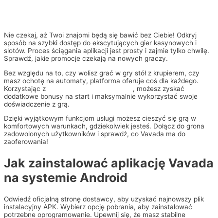
Nie czekaj, aż Twoi znajomi będą się bawić bez Ciebie! Odkryj
sposób na szybki dostęp do ekscytujących gier kasynowych i
slotów. Proces ściągania aplikacji jest prosty i zajmie tylko chwilę.
Sprawdź, jakie promocje czekają na nowych graczy.
Bez względu na to, czy wolisz grać w gry stół z krupierem, czy
masz ochotę na automaty, platforma oferuje coś dla każdego.
Korzystając z
vavada casino promo code
, możesz zyskać
dodatkowe bonusy na start i maksymalnie wykorzystać swoje
doświadczenie z grą.
Dzięki wyjątkowym funkcjom usługi możesz cieszyć się grą w
komfortowych warunkach, gdziekolwiek jesteś. Dołącz do grona
zadowolonych użytkowników i sprawdź, co Vavada ma do
zaoferowania!
Jak zainstalować aplikację Vavada
na systemie Android
Odwiedź oficjalną stronę dostawcy, aby uzyskać najnowszy plik
instalacyjny APK. Wybierz opcję pobrania, aby zainstalować
potrzebne oprogramowanie. Upewnij się, że masz stabilne