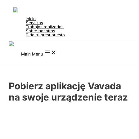
Ir al contenido
on gamstop
zbahis
jojobet
สล็อตเว็บตรง
grandpashabet
grandpashabet
türk
Inicio
Servicios
Trabajos realizados
Sobre nosotros
Pide tu presupuesto
Main Menu
Pobierz aplikację Vavada
na swoje urządzenie teraz
Deja un comentario
/
Uncategorized
/ Por
admin