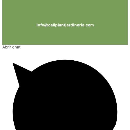
Info@caliplantjardineria.com
Abrir chat