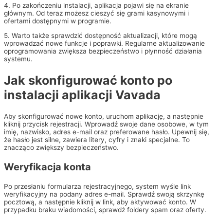
4. Po zakończeniu instalacji, aplikacja pojawi się na ekranie
głównym. Od teraz możesz cieszyć się grami kasynowymi i
ofertami dostępnymi w programie.
5. Warto także sprawdzić dostępność aktualizacji, które mogą
wprowadzać nowe funkcje i poprawki. Regularne aktualizowanie
oprogramowania zwiększa bezpieczeństwo i płynność działania
systemu.
Jak skonfigurować konto po
instalacji aplikacji Vavada
Aby skonfigurować nowe konto, uruchom aplikację, a następnie
kliknij przycisk rejestracji. Wprowadź swoje dane osobowe, w tym
imię, nazwisko, adres e-mail oraz preferowane hasło. Upewnij się,
że hasło jest silne, zawiera litery, cyfry i znaki specjalne. To
znacząco zwiększy bezpieczeństwo.
Weryfikacja konta
Po przesłaniu formularza rejestracyjnego, system wyśle link
weryfikacyjny na podany adres e-mail. Sprawdź swoją skrzynkę
pocztową, a następnie kliknij w link, aby aktywować konto. W
przypadku braku wiadomości, sprawdź foldery spam oraz oferty.