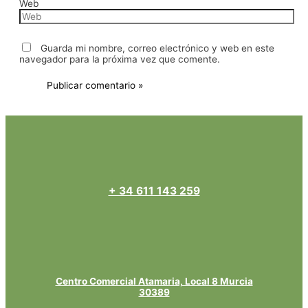
Web
Guarda mi nombre, correo electrónico y web en este
navegador para la próxima vez que comente.
+ 34 611 143 259
Centro Comercial Atamaria, Local 8 Murcia
30389