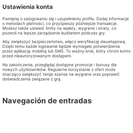
Ustawienia konta
Pamiętaj o zalogowaniu się i uzupełnieniu profilu. Dodaj informacje
o metodach płatności, co przyśpieszy późniejsze transakcje.
Możesz także ustawić limity na wpłaty, wygrane i straty, co
pozwoli na lepsze zarządzanie budżetem podczas gry.
Aby zwiększyć bezpieczeństwo, włącz weryfikację dwuetapową.
Dzięki temu każde logowanie będzie wymagało potwierdzenia
przez aplikację mobilną lub SMS. To ważny krok, który chroni konto
przed nieautoryzowanym dostępem.
Na zakończenie, przeglądaj dostępne promocje i bonusy dla
nowych użytkowników. Regularne korzystanie z ofert może
znacząco zwiększyć twoje szanse na wygrane oraz poprawić
doświadczenia związane z grą.
Navegación de entradas
←
Entrada anterior
Entrada siguiente
→