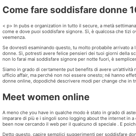
Come fare soddisfare donne 1
< p> In pubs e organization in tutto il secure, a metà settima
come e dove puoi soddisfare signore. Sì, è qualcosa che tizi 
veemenza.
Se dovresti esaminando questo, tu molto probabile arrivato a 
donne. Sì, potresti avere felice pensieri dei tuoi giorni del
non lo farai mai soddisfare signore per notte fuori, è sempli
Siamo in grado di certamente put benefits di avere un’attività 
ufficio affair, ma perché non noi essere onesto; né hanno eff
donne online, dopodiché descrivere modi per change che in tru
Meet women online
A meno che you have in qualche modo è stato in grado di aste
imparare di più e i singoli sono logging about the internet in
been now cercando il web per il qualcuno di speciale . E poiché
Detto questo, capire semplici suggerimenti per soddisfare donn