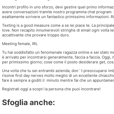
Incontri profilo in uno sforzo, devi gestire quel primo informaz
avere conversazioni tramite nostro programma chat program. S
esattamente scrivere un fantastico primissimo informazioni. Ri
Texting is a good measure come a se lei piace te. La principa
love. Non recapito innumerevoli stringhe di email ogni volta le
accattivante che provare troppo duro.
Meeting female, IRL
Tu hai soddisfatto un fenomenale ragazza online e sei stato mes
è arrivato per incontrarsi generalmente, faccia a faccia. Oggi,
per primissimo giorno; cose come il posto desiderare get, cos
Una volta che tu sei entrambi azienda, don ‘ t preoccuparsi imb
risolve first day nerves molto meglio di un eccellente chiacc
fare è sempre a goditi il ​​ minuto mentre fai che un appuntam
Registrati oggi a scopri la persona che puoi incontrare!
Sfoglia anche: