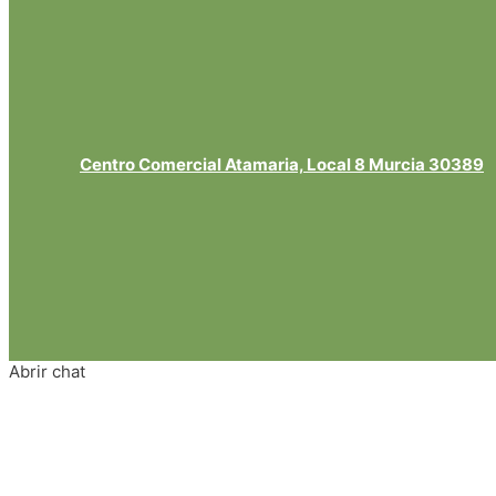
Centro Comercial Atamaria, Local 8 Murcia 30389
Abrir chat