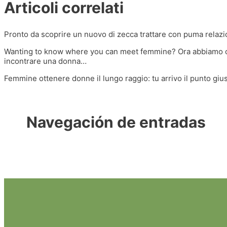
Articoli correlati
Pronto da scoprire un nuovo di zecca trattare con puma relaz
Wanting to know where you can meet femmine? Ora abbiamo contr
incontrare una donna…
Femmine ottenere donne il lungo raggio: tu arrivo il punto giust
l’articolo originale
Navegación de entradas
←
Entrada anterior
Entrada siguiente
→