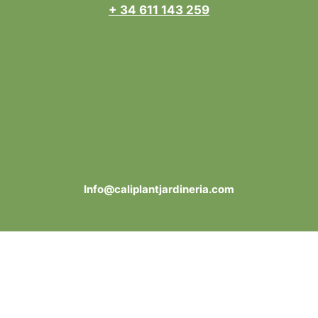
+ 34 611 143 259
Info@caliplantjardineria.com