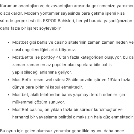
Kurumun avantajları ve dezavantajları arasında gezinmenize yardımcı
olacaklardır. Modern yöntemler sayesinde para çekme işlemi kısa
sürede gerçekleştirilir. ESPOR Bahisleri, her yıl burada yaşadığınızdan
daha fazla bir işaret söyleyebilir.
Mostbet gibi bahis ve casino sitelerinin zaman zaman neden ve
nasıl engellendiğini artık biliyoruz.
MostBet’te ise portföy 40’tan fazla kategoriden oluşuyor, bu da
zaman zaman en az popüler olan sporlara bile bahis
yapılabileceği anlamına geliyor.
MostBet’in resmi web sitesi 25 dile çevrilmiştir ve 19’dan fazla
dünya para birimini kabul etmektedir.
Mostbet, akıllı telefondan bahis yapmayı tercih edenler için
mükemmel çözüm sunuyor.
MostBet casino, on yıldan fazla bir süredir kurulmuştur ve
herhangi bir yavaşlama belirtisi olmaksızın hala güçlenmektedir.
Bu oyun için gelen olumsuz yorumlar genellikle oyunu daha once