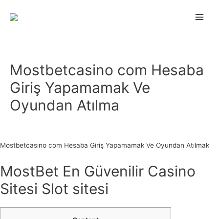
on gamstop
marsbahis
jojobet
สล็อตเว็บตรง
casino siteleri
pusulabet
denem
Main
Men
Mostbetcasino com Hesaba
Giriş Yapamamak Ve
Oyundan Atılma
Deja un comentario
/
Mostbet
/ Por
admin
Mostbetcasino com Hesaba Giriş Yapamamak Ve Oyundan Atılmak
MostBet En Güvenilir Casino
Sitesi Slot sitesi