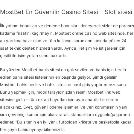
MostBet En Güvenilir Casino Sitesi – Slot sitesi
İlk yatırım bonusları ve deneme bonuslarıı deneyerek sizler de paranızı
katlama fırsatını kaçırmayın. Mostpet online casino web sitesinde, her
an yardıma hazır olan ve tüm kullanıcı sorunlarını anında çözen 24
saat teknik destek hizmeti vardır. Ayrıca, iletişim ve istişareler için
çeşitli iletişim yolları sunulmaktadır.
Bu yüzden Mostbet bahis sitesi en çok sevilen ve bahis için tercih
edilen bahis sitesi listelerinin en başında geliyor. Şimdi gelelim
Mostbet bahis nedir ve bahis sitesine nasıl giriş yapılır mevzusuna.
Bunu yapmak için, mobil tarayıcınızdan resmi Mostbet link web
sitesine gidin – tüm ekran boyutları için uyarlanabilir bir sürüm
alacaksınız. Evet, güvenli ödeme işlemleri ve veri korumasının yanı
sıra çevrimiçi kumar için uluslararası standartlara uygunluğu garanti
ederler. “Bu sitenin en iyi yanı, futboldan krikete ve basketbola kadar
her şeye bahis oynayabilmenizdir.