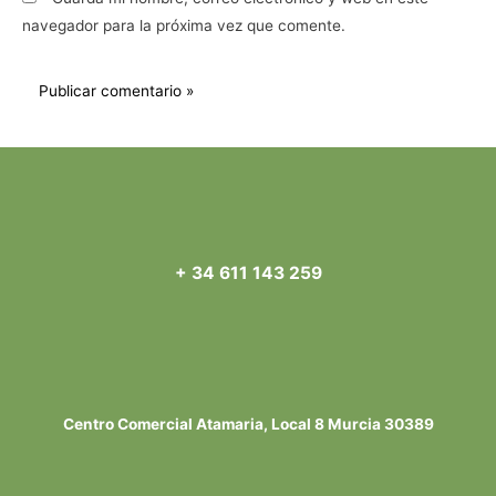
navegador para la próxima vez que comente.
+ 34 611 143 259
Centro Comercial Atamaria, Local 8 Murcia 30389