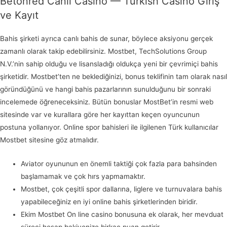
Betonred Canlı Casino — Turkish Casino Giriş
ve Kayıt
Bahis şirketi ayrıca canlı bahis de sunar, böylece aksiyonu gerçek
zamanlı olarak takip edebilirsiniz. Mostbet, TechSolutions Group
N.V.’nin sahip olduğu ve lisansladığı oldukça yeni bir çevrimiçi bahis
şirketidir. Mostbet’ten ne beklediğinizi, bonus teklifinin tam olarak nasıl
göründüğünü ve hangi bahis pazarlarının sunulduğunu bir sonraki
incelemede öğreneceksiniz. Bütün bonuslar MostBet’in resmi web
sitesinde var ve kurallara göre her kayıttan keçen oyuncunun
postuna yollanıyor. Online spor bahisleri ile ilgilenen Türk kullanıcılar
Mostbet sitesine göz atmalıdır.
Aviator oyununun en önemli taktiği çok fazla para bahsinden
başlamamak ve çok hırs yapmamaktır.
Mostbet, çok çeşitli spor dallarına, liglere ve turnuvalara bahis
yapabileceğiniz en iyi online bahis şirketlerinden biridir.
Ekim Mostbet On line casino bonusuna ek olarak, her mevduat
süreci hesap bakiyenize birkaç puan getirir.