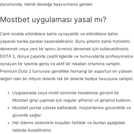
durumunda, teknik desteğe başvurmanız gerekir.
Mostbet uygulaması yasal mı?
Canlı modda etkinliklere bahis oynayabilir ve etkinliklere bahis
yaparak harika paralar kazanabilirsiniz. Bunu şirketin bahis hizmetini
denemek veya yeni bir sporu ücretsiz denemek için kullanabilirsiniz.
DOTA 2, dünya çapında çeşitli liglerde ve turnuvalarda profesyonelce
oynayan bir takımla geniş ve aktif bir rekabet ortamına sahiptir.
Premium Dota 2 turnuvası genellikle herhangi bir esportun en yüksek
değeri olan bir milyon dolarlık tek bir dolarlık hediye havuzuna sahiptir.
Uygulamada veya mobil sürümde hesabınıza güvenli bir
Mostbet girişi yapmak için regular şifrenizi ve girişinizi kullanın.
Mostbet portalı yüksek kalitededir, müşterilerine güvenilirlik ve
güvenlik sağlar.
Her ödeme sisteminin koşulları farklıdır ve bunları aşağıdaki
tabloda bulabilirsiniz.