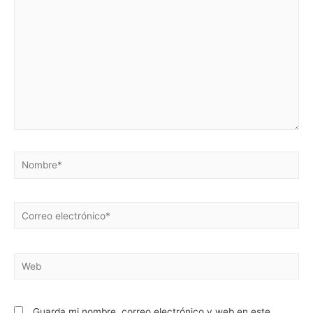
Nombre*
Correo
electrónico*
Web
Guarda mi nombre, correo electrónico y web en este