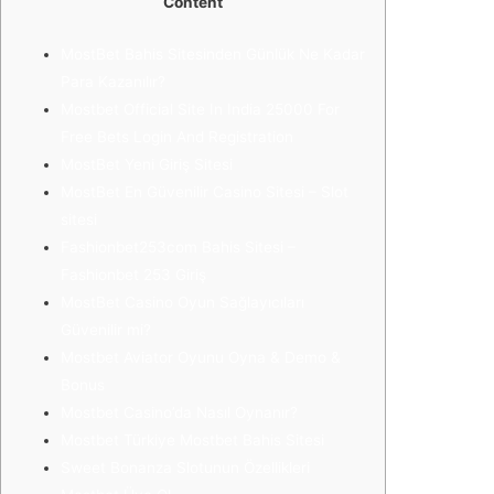
Content
MostBet Bahis Sitesinden Günlük Ne Kadar
Para Kazanılır?
Mostbet Official Site In India 25000 For
Free Bets Login And Registration
MostBet Yeni Giriş Sitesi
MostBet En Güvenilir Casino Sitesi – Slot
sitesi
Fashionbet253com Bahis Sitesi –
Fashionbet 253 Giriş
MostBet Casino Oyun Sağlayıcıları
Güvenilir mi?
Mostbet Aviator Oyunu Oyna & Demo &
Bonus
Mostbet Casino’da Nasıl Oynanır?
Mostbet Türkiye Mostbet Bahis Sitesi
Sweet Bonanza Slotunun Özellikleri