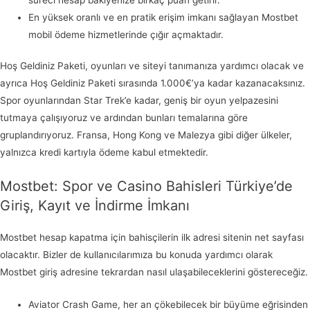
En yüksek oranlı ve en pratik erişim imkanı sağlayan Mostbet
mobil ödeme hizmetlerinde çığır açmaktadır.
Hoş Geldiniz Paketi, oyunları ve siteyi tanımanıza yardımcı olacak ve
ayrıca Hoş Geldiniz Paketi sırasında 1.000€’ya kadar kazanacaksınız.
Spor oyunlarından Star Trek’e kadar, geniş bir oyun yelpazesini
tutmaya çalışıyoruz ve ardından bunları temalarına göre
gruplandırıyoruz. Fransa, Hong Kong ve Malezya gibi diğer ülkeler,
yalnızca kredi kartıyla ödeme kabul etmektedir.
Mostbet: Spor ve Casino Bahisleri Türkiye’de
Giriş, Kayıt ve İndirme İmkanı
Mostbet hesap kapatma için bahisçilerin ilk adresi sitenin net sayfası
olacaktır. Bizler de kullanıcılarımıza bu konuda yardımcı olarak
Mostbet giriş adresine tekrardan nasıl ulaşabileceklerini göstereceğiz.
Aviator Crash Game, her an çökebilecek bir büyüme eğrisinden