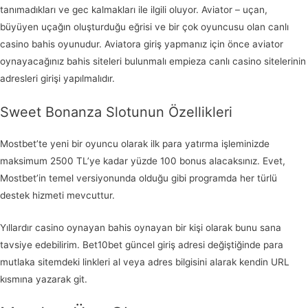
tanımadıkları ve gec kalmakları ile ilgili oluyor. Aviator – uçan,
büyüyen uçağın oluşturduğu eğrisi ve bir çok oyuncusu olan canlı
casino bahis oyunudur. Aviatora giriş yapmanız için önce aviator
oynayacağınız bahis siteleri bulunmalı empieza canlı casino sitelerinin
adresleri girişi yapılmalıdır.
Sweet Bonanza Slotunun Özellikleri
Mostbet’te yeni bir oyuncu olarak ilk para yatırma işleminizde
maksimum 2500 TL’ye kadar yüzde 100 bonus alacaksınız. Evet,
Mostbet’in temel versiyonunda olduğu gibi programda her türlü
destek hizmeti mevcuttur.
Yıllardır casino oynayan bahis oynayan bir kişi olarak bunu sana
tavsiye edebilirim. Bet10bet güncel giriş adresi değiştiğinde para
mutlaka sitemdeki linkleri al veya adres bilgisini alarak kendin URL
kısmına yazarak git.