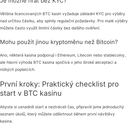
Je možné hrát bez KYC?
Většina licencovaných BTC kasin vyžaduje základní KYC pro výběry
nad určitou částku, aby splnily regulační požadavky. Pro malé výběry
můžete často využít limitní částky bez dalšího ověření.
Mohu použít jinou kryptoměnu než Bitcoin?
Ano, některá kasina podporují i Ethereum, Litecoin nebo stablecoiny,
ale hlavní výhoda BTC kasina spočívá v jeho široké akceptaci a
nízkých poplatcích.
První kroky: Praktický checklist pro
start v BTC kasinu
Abyste si usnadnili start a neztráceli čas, připravili jsme jednoduchý
seznam úkolů, který můžete odškrtnout během první návštěvy
kasina.