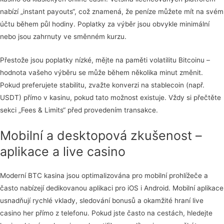
nabízí „instant payouts“, což znamená, že peníze můžete mít na svém
účtu během půl hodiny. Poplatky za výběr jsou obvykle minimální
nebo jsou zahrnuty ve směnném kurzu.
Přestože jsou poplatky nízké, mějte na paměti volatilitu Bitcoinu –
hodnota vašeho výběru se může během několika minut změnit.
Pokud preferujete stabilitu, zvažte konverzi na stablecoin (např.
USDT) přímo v kasinu, pokud tato možnost existuje. Vždy si přečtěte
sekci „Fees & Limits“ před provedením transakce.
Mobilní a desktopová zkušenost –
aplikace a live casino
Moderní BTC kasina jsou optimalizována pro mobilní prohlížeče a
často nabízejí dedikovanou aplikaci pro iOS i Android. Mobilní aplikace
usnadňují rychlé vklady, sledování bonusů a okamžité hraní live
casino her přímo z telefonu. Pokud jste často na cestách, hledejte