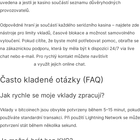
uvedena a jestli je kasino součástí seznamu důvěryhodných
provozovatelů.
Odpovědné hraní je součástí každého seriózního kasina – najdete zde
nástroje pro limity vkladů, časové blokace a možnost samovolného
vyloučení. Pokud cítíte, že byste mohli potřebovat pomoc, obraťte se
na zákaznickou podporu, která by měla být k dispozici 24/7 via live
chat nebo e‑mail. Pro rychlý kontakt můžete navštívit
bitcoincasino.cz
a využít jejich online chat.
Často kladené otázky (FAQ)
Jak rychle se moje vklady zpracují?
Vklady v bitcoinech jsou obvykle potvrzeny během 5–15 minut, pokud
používáte standardní transakci. Při použití Lightning Network se může
potvrzení stát během několika sekund.