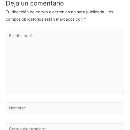
Deja un comentario
Tu dirección de correo electrónico no será publicada.
Los
campos obligatorios están marcados con
*
Escribe
aquí...
Nombre*
Correo