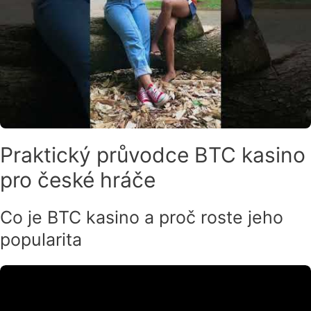
Praktický průvodce BTC kasino
pro české hráče
Co je BTC kasino a proč roste jeho
popularita