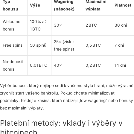
Typ
Wagering
Maximální
Výše
Platnost
bonusu
(násobek)
výplata
Welcome
100 % až
30×
2 BTC
30 dní
bonus
1 BTC
25× (zisk z
Free spins
50 spinů
0,5 BTC
7 dní
free spins)
No‑deposit
0,01 BTC
40×
0,2 BTC
14 dní
bonus
Výběr bonusu, který nejlépe sedí k vašemu stylu hraní, může výrazně
zrychlit start vašeho bankrollu. Pokud chcete minimalizovat
podmínky, hledejte kasina, která nabízejí „low wagering“ nebo bonusy
bez maximální výplaty.
Platební metody: vklady i výběry v
bitcoinech