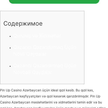
Содержимое
Quruluş və Xidmətlər
Qazancı Qazandırmaq Üçün
Növli Qaydalar
Qazancı Qazandırmaq Üçün
Növbəli Qaydalar
Pin Up Casino Azərbaycan üçün ideal qızıl kəsib. Bu qızıl kəs,
Azərbaycan kəşfiyyatçıları və qızıl kəsərək qarızdırılmışdır. Pin Up
Casino Azərbaycan məsləhətlərini və xidmətlərini təmin edir və bu