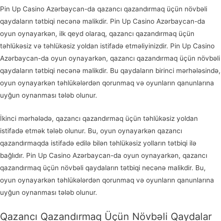
Pin Up Casino Azərbaycan-da qazancı qazandırmaq üçün növbəli
qaydaların tətbiqi necənə malikdir. Pin Up Casino Azərbaycan-da
oyun oynayarkən, ilk qeyd olaraq, qazancı qazandırmaq üçün
təhlükəsiz və təhlükəsiz yoldan istifadə etməliyinizdir. Pin Up Casino
Azərbaycan-da oyun oynayarkən, qazancı qazandırmaq üçün növbəli
qaydaların tətbiqi necənə malikdir. Bu qaydaların birinci mərhələsində,
oyun oynayarkən təhlükələrdən qorunmaq və oyunların qanunlarına
uyğun oynanması tələb olunur.
İkinci mərhələdə, qazancı qazandırmaq üçün təhlükəsiz yoldan
istifadə etmək tələb olunur. Bu, oyun oynayarkən qazancı
qazandırmaqda istifadə edilə bilən təhlükəsiz yolların tətbiqi ilə
bağlıdır. Pin Up Casino Azərbaycan-da oyun oynayarkən, qazancı
qazandırmaq üçün növbəli qaydaların tətbiqi necənə malikdir. Bu,
oyun oynayarkən təhlükələrdən qorunmaq və oyunların qanunlarına
uyğun oynanması tələb olunur.
Qazancı Qazandırmaq Üçün Növbəli Qaydalar