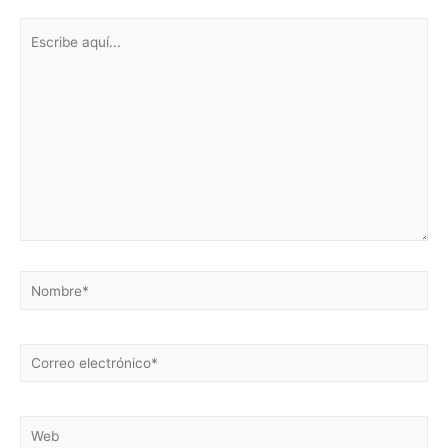
Escribe
aquí...
Nombre*
Correo
electrónico*
Web