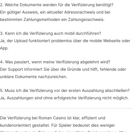
2. Welche Dokumente werden für die Verifizierung benötigt?
Ein gültiger Ausweis, ein aktueller Adressnachweis und bei
bestimmten Zahlungsmethoden ein Zahlungsnachweis.
3. Kann ich die Verifizierung auch mobil durchführen?
Ja, der Upload funktioniert problemlos über die mobile Webseite oder
App.
4. Was passiert, wenn meine Verifizierung abgelehnt wird?
Der Support informiert Sie über die Gründe und hilft, fehlende oder
unklare Dokumente nachzureichen.
5. Muss ich die Verifizierung vor der ersten Auszahlung abschließen?
Ja, Auszahlungen sind ohne erfolgreiche Verifizierung nicht möglich.
Die Verifizierung bei Roman Casino ist klar, effizient und
kundenorientiert gestaltet. Für Spieler bedeutet dies weniger