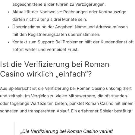
abgeschnittene Bilder führen zu Verzögerungen.
Aktualität der Nachweise: Rechnungen oder Kontoauszüge
dürfen nicht älter als drei Monate sein.
Übereinstimmung der Angaben: Name und Adresse müssen
mit den Registrierungsdaten übereinstimmen.
Kontakt zum Support: Bei Problemen hilft der Kundendienst oft
sofort weiter und vermeidet Frust.
Ist die Verifizierung bei Roman
Casino wirklich „einfach“?
Aus Spielersicht ist die Verifizierung bei Roman Casino unkompliziert
und zeitnah. Im Vergleich zu vielen Mitbewerbern, die oft stunden-
oder tagelange Wartezeiten bieten, punktet Roman Casino mit einem
schnellen und transparenten Ablauf. Ein erfahrener Spieler bestätigt:
„Die Verifizierung bei Roman Casino verlief