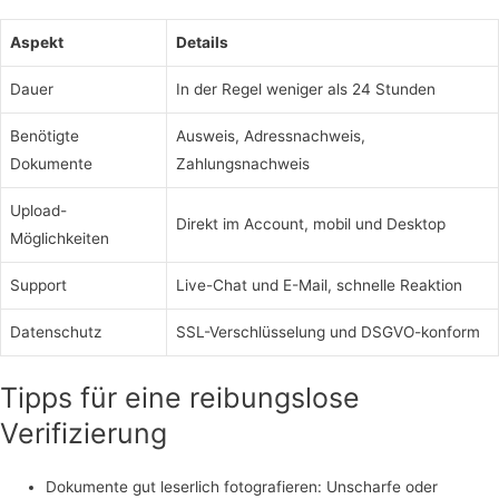
Aspekt
Details
Dauer
In der Regel weniger als 24 Stunden
Benötigte
Ausweis, Adressnachweis,
Dokumente
Zahlungsnachweis
Upload-
Direkt im Account, mobil und Desktop
Möglichkeiten
Support
Live-Chat und E-Mail, schnelle Reaktion
Datenschutz
SSL-Verschlüsselung und DSGVO-konform
Tipps für eine reibungslose
Verifizierung
Dokumente gut leserlich fotografieren: Unscharfe oder