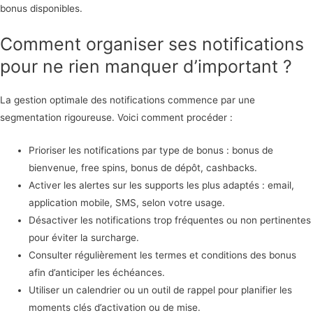
bonus disponibles.
Comment organiser ses notifications
pour ne rien manquer d’important ?
La gestion optimale des notifications commence par une
segmentation rigoureuse. Voici comment procéder :
Prioriser les notifications par type de bonus : bonus de
bienvenue, free spins, bonus de dépôt, cashbacks.
Activer les alertes sur les supports les plus adaptés : email,
application mobile, SMS, selon votre usage.
Désactiver les notifications trop fréquentes ou non pertinentes
pour éviter la surcharge.
Consulter régulièrement les termes et conditions des bonus
afin d’anticiper les échéances.
Utiliser un calendrier ou un outil de rappel pour planifier les
moments clés d’activation ou de mise.