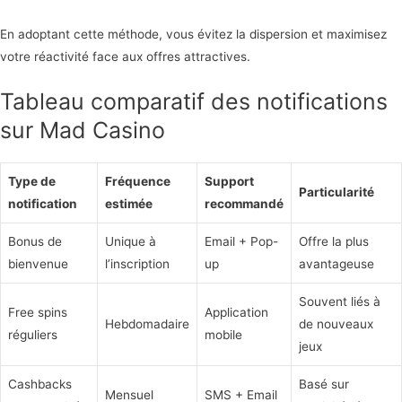
En adoptant cette méthode, vous évitez la dispersion et maximisez
votre réactivité face aux offres attractives.
Tableau comparatif des notifications
sur Mad Casino
Type de
Fréquence
Support
Particularité
notification
estimée
recommandé
Bonus de
Unique à
Email + Pop-
Offre la plus
bienvenue
l’inscription
up
avantageuse
Souvent liés à
Free spins
Application
Hebdomadaire
de nouveaux
réguliers
mobile
jeux
Cashbacks
Basé sur
Mensuel
SMS + Email