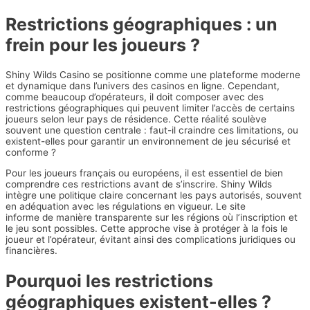
Restrictions géographiques : un
frein pour les joueurs ?
Shiny Wilds Casino se positionne comme une plateforme moderne
et dynamique dans l’univers des casinos en ligne. Cependant,
comme beaucoup d’opérateurs, il doit composer avec des
restrictions géographiques qui peuvent limiter l’accès de certains
joueurs selon leur pays de résidence. Cette réalité soulève
souvent une question centrale : faut-il craindre ces limitations, ou
existent-elles pour garantir un environnement de jeu sécurisé et
conforme ?
Pour les joueurs français ou européens, il est essentiel de bien
comprendre ces restrictions avant de s’inscrire. Shiny Wilds
intègre une politique claire concernant les pays autorisés, souvent
en adéquation avec les régulations en vigueur. Le site
shiny wild 5
informe de manière transparente sur les régions où l’inscription et
le jeu sont possibles. Cette approche vise à protéger à la fois le
joueur et l’opérateur, évitant ainsi des complications juridiques ou
financières.
Pourquoi les restrictions
géographiques existent-elles ?