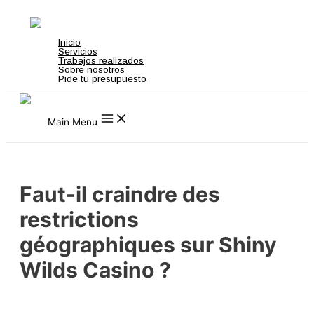
Ir al contenido
 gamstop
zbahis
jojobet
สล็อตเว็บตรง
grandpashabet
grandpashabet
türk i
Inicio
Servicios
Trabajos realizados
Sobre nosotros
Pide tu presupuesto
Main Menu
Faut-il craindre des
restrictions
géographiques sur Shiny
Wilds Casino ?
Deja un comentario
/
Uncategorized
/ Por
admin