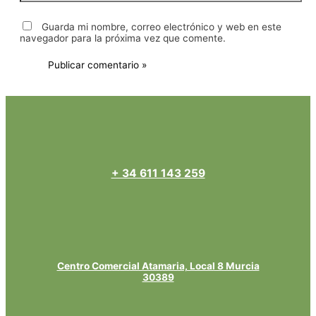
Guarda mi nombre, correo electrónico y web en este
navegador para la próxima vez que comente.
+ 34 611 143 259
Centro Comercial Atamaria, Local 8 Murcia
30389