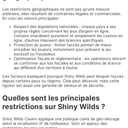
Les restrictions géographiques ne sont pas qu’une mesure
arbitraire, elles résultent de contraintes légales et commerciales.
En voici les raisons principales :
Respect des législations nationales : chaque pays a ses
propres règles concernant les jeux d’argent en ligne.
Certains interdisent purement et simplement les casinos en
ligne, d’autres imposent des licences spécifiques.
Protection du joueur : limiter l’accès permet de mieux
encadrer les joueurs, notamment pour prévenir le jeu
excessif ou frauduleux.
Optimisation fiscale et réglementaire : les opérateurs doivent
se conformer aux lois fiscales et aux conditions de licence
qui diffèrent d’un territoire à l’autre.
Ces facteurs expliquent pourquoi Shiny Wilds peut bloquer l’accès
depuis certains pays ou régions. Cela peut décevoir, mais cette
rigueur est aussi une garantie de sérieux et de sécurité.
Quelles sont les principales
restrictions sur Shiny Wilds ?
Shiny Wilds Casino applique une politique claire de géo-blocage
selon la localisation IP de l’utilisateur. Voici un aperçu des