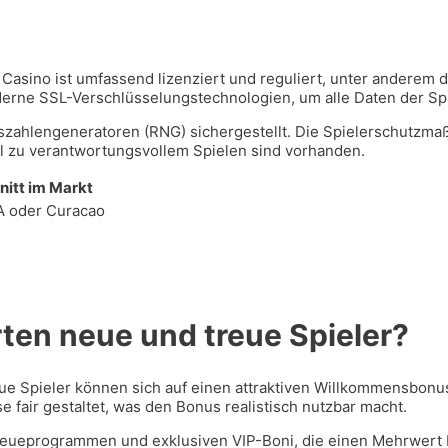
r Casino ist umfassend lizenziert und reguliert, unter andere
oderne SSL-Verschlüsselungstechnologien, um alle Daten der Sp
llszahlengeneratoren (RNG) sichergestellt. Die Spielerschutzma
l zu verantwortungsvollem Spielen sind vorhanden.
itt im Markt
A oder Curacao
en neue und treue Spieler?
ue Spieler können sich auf einen attraktiven Willkommensbonus
 fair gestaltet, was den Bonus realistisch nutzbar macht.
reueprogrammen und exklusiven VIP-Boni, die einen Mehrwert b