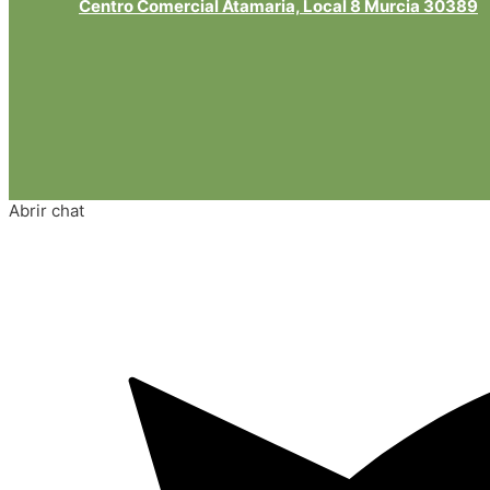
Centro Comercial Atamaria, Local 8 Murcia 30389
Abrir chat