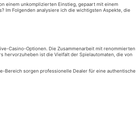
 von einem unkomplizierten Einstieg, gepaart mit einem
? Im Folgenden analysiere ich die wichtigsten Aspekte, die
nd Live-Casino-Optionen. Die Zusammenarbeit mit renommierten
s hervorzuheben ist die Vielfalt der Spielautomaten, die von
ve-Bereich sorgen professionelle Dealer für eine authentische