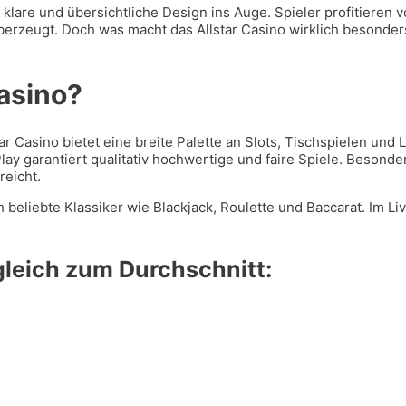
s klare und übersichtliche Design ins Auge. Spieler profitieren
erzeugt. Doch was macht das Allstar Casino wirklich besonders
Casino?
tar Casino bietet eine breite Palette an Slots, Tischspielen u
y garantiert qualitativ hochwertige und faire Spiele. Besonder
reicht.
eliebte Klassiker wie Blackjack, Roulette und Baccarat. Im Li
gleich zum Durchschnitt: