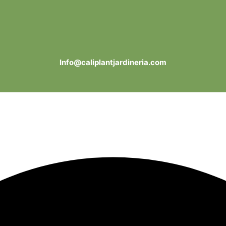
Info@caliplantjardineria.com