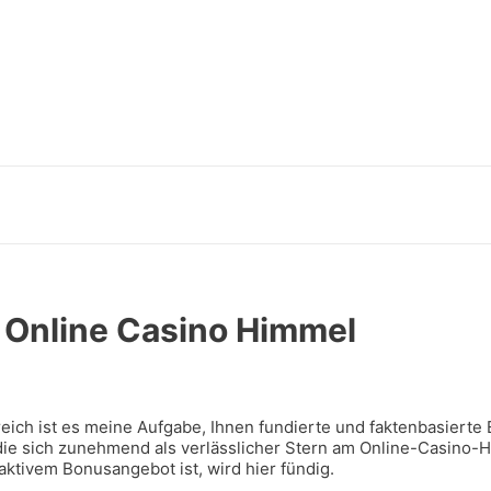
et
türk ifşa
marsbahis
holiganbet giriş
kingroyal giriş
ligobet
jojobe
m Online Casino Himmel
eich ist es meine Aufgabe, Ihnen fundierte und faktenbasierte
, die sich zunehmend als verlässlicher Stern am Online-Casino-
aktivem Bonusangebot ist, wird hier fündig.