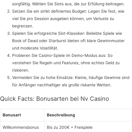
sorgfältig. Wählen Sie Slots aus, die zur Erfüllung beitragen.
Setzen Sie ein strikt definiertes Budget: Legen Sie fest, wie
viel Sie pro Session ausgeben können, um Verluste zu
begrenzen.
Spielen Sie erfolgreiche Slot-Klassiker: Beliebte Spiele wie
Book of Dead oder Starburst bieten oft klare Gewinnmuster
und moderate Volatilität.
Probieren Sie Casino-Spiele im Demo-Modus aus: So
verstehen Sie Regeln und Features, ohne echtes Geld zu
riskieren.
Vermeiden Sie zu hohe Einsätze: Kleine, häufige Gewinne sind
für Anfänger nachhaltiger als große riskante Wetten.
Quick Facts: Bonusarten bei Nv Casino
Bonusart
Beschreibung
Willkommensbonus
Bis zu 200€ + Freispiele