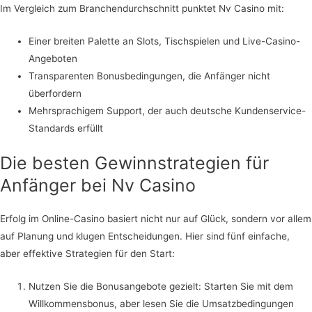
Im Vergleich zum Branchendurchschnitt punktet Nv Casino mit:
Einer breiten Palette an Slots, Tischspielen und Live-Casino-
Angeboten
Transparenten Bonusbedingungen, die Anfänger nicht
überfordern
Mehrsprachigem Support, der auch deutsche Kundenservice-
Standards erfüllt
Die besten Gewinnstrategien für
Anfänger bei Nv Casino
Erfolg im Online-Casino basiert nicht nur auf Glück, sondern vor allem
auf Planung und klugen Entscheidungen. Hier sind fünf einfache,
aber effektive Strategien für den Start:
Nutzen Sie die Bonusangebote gezielt: Starten Sie mit dem
Willkommensbonus, aber lesen Sie die Umsatzbedingungen