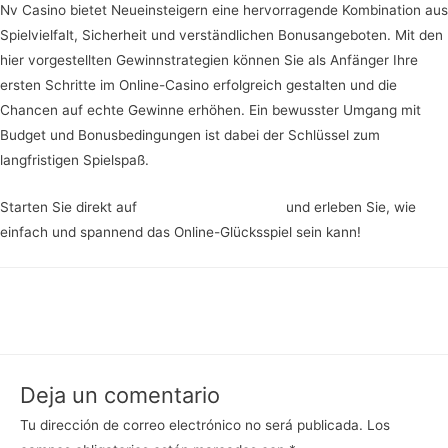
Nv Casino bietet Neueinsteigern eine hervorragende Kombination aus
Spielvielfalt, Sicherheit und verständlichen Bonusangeboten. Mit den
hier vorgestellten Gewinnstrategien können Sie als Anfänger Ihre
ersten Schritte im Online-Casino erfolgreich gestalten und die
Chancen auf echte Gewinne erhöhen. Ein bewusster Umgang mit
Budget und Bonusbedingungen ist dabei der Schlüssel zum
langfristigen Spielspaß.
Starten Sie direkt auf
https://nvcasino-1.de/
und erleben Sie, wie
einfach und spannend das Online-Glücksspiel sein kann!
Navegación
←
Entrada anterior
Entrada siguiente
→
de
entradas
Deja un comentario
Tu dirección de correo electrónico no será publicada.
Los