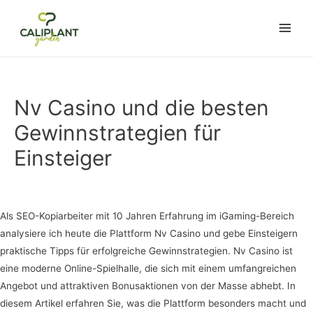
et
สล็อตเว็บตรง
grandpashabet
grandpashabet
deneme bonusu
marsbahi
Main
Men
Nv Casino und die besten
Gewinnstrategien für
Einsteiger
Deja un comentario
/
Uncategorized
/ Por
admin
Als SEO-Kopiarbeiter mit 10 Jahren Erfahrung im iGaming-Bereich
analysiere ich heute die Plattform Nv Casino und gebe Einsteigern
praktische Tipps für erfolgreiche Gewinnstrategien. Nv Casino ist
eine moderne Online-Spielhalle, die sich mit einem umfangreichen
Angebot und attraktiven Bonusaktionen von der Masse abhebt. In
diesem Artikel erfahren Sie, was die Plattform besonders macht und