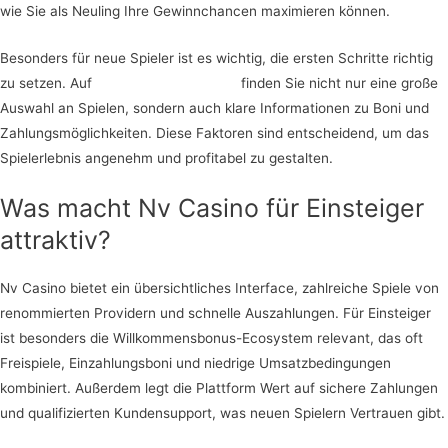
wie Sie als Neuling Ihre Gewinnchancen maximieren können.
Besonders für neue Spieler ist es wichtig, die ersten Schritte richtig
zu setzen. Auf
https://nvcasino-1.de/
finden Sie nicht nur eine große
Auswahl an Spielen, sondern auch klare Informationen zu Boni und
Zahlungsmöglichkeiten. Diese Faktoren sind entscheidend, um das
Spielerlebnis angenehm und profitabel zu gestalten.
Was macht Nv Casino für Einsteiger
attraktiv?
Nv Casino bietet ein übersichtliches Interface, zahlreiche Spiele von
renommierten Providern und schnelle Auszahlungen. Für Einsteiger
ist besonders die Willkommensbonus-Ecosystem relevant, das oft
Freispiele, Einzahlungsboni und niedrige Umsatzbedingungen
kombiniert. Außerdem legt die Plattform Wert auf sichere Zahlungen
und qualifizierten Kundensupport, was neuen Spielern Vertrauen gibt.