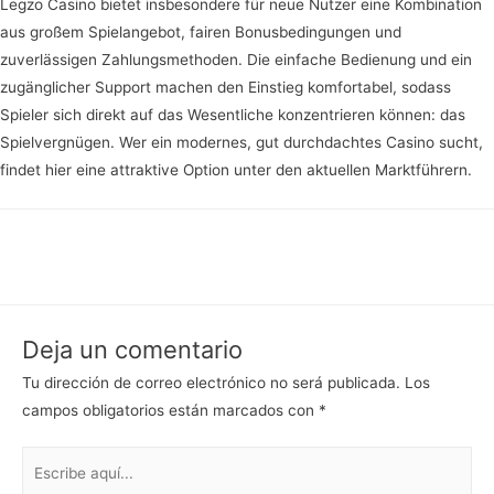
Legzo Casino bietet insbesondere für neue Nutzer eine Kombination
aus großem Spielangebot, fairen Bonusbedingungen und
zuverlässigen Zahlungsmethoden. Die einfache Bedienung und ein
zugänglicher Support machen den Einstieg komfortabel, sodass
Spieler sich direkt auf das Wesentliche konzentrieren können: das
Spielvergnügen. Wer ein modernes, gut durchdachtes Casino sucht,
findet hier eine attraktive Option unter den aktuellen Marktführern.
Navegación
←
Entrada anterior
Entrada siguiente
→
de
entradas
Deja un comentario
Tu dirección de correo electrónico no será publicada.
Los
campos obligatorios están marcados con
*
Escribe
aquí...