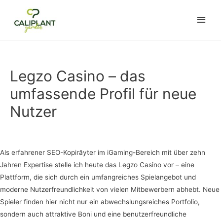
sino
casino not on gamstop
marsbahis
jojobet
สล็อตเว็บตรง
casino siteleri
Main
Men
Legzo Casino – das
umfassende Profil für neue
Nutzer
Deja un comentario
/
Uncategorized
/ Por
admin
Als erfahrener SEO-Kopirăyter im iGaming-Bereich mit über zehn
Jahren Expertise stelle ich heute das Legzo Casino vor – eine
Plattform, die sich durch ein umfangreiches Spielangebot und
moderne Nutzerfreundlichkeit von vielen Mitbewerbern abhebt. Neue
Spieler finden hier nicht nur ein abwechslungsreiches Portfolio,
sondern auch attraktive Boni und eine benutzerfreundliche