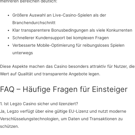
mehreren Bereichen deutlich:
Größere Auswahl an Live-Casino-Spielen als der
Branchendurchschnitt
Klar transparentere Bonusbedingungen als viele Konkurrenten
Schnellerer Kundensupport bei komplexen Fragen
Verbesserte Mobile-Optimierung für reibungsloses Spielen
unterwegs
Diese Aspekte machen das Casino besonders attraktiv für Nutzer, die
Wert auf Qualität und transparente Angebote legen.
FAQ – Häufige Fragen für Einsteiger
1. Ist Legzo Casino sicher und lizenziert?
Ja, Legzo verfügt über eine gültige EU-Lizenz und nutzt moderne
Verschlüsselungstechnologien, um Daten und Transaktionen zu
schützen.