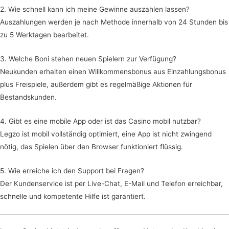
2. Wie schnell kann ich meine Gewinne auszahlen lassen?
Auszahlungen werden je nach Methode innerhalb von 24 Stunden bis
zu 5 Werktagen bearbeitet.
3. Welche Boni stehen neuen Spielern zur Verfügung?
Neukunden erhalten einen Willkommensbonus aus Einzahlungsbonus
plus Freispiele, außerdem gibt es regelmäßige Aktionen für
Bestandskunden.
4. Gibt es eine mobile App oder ist das Casino mobil nutzbar?
Legzo ist mobil vollständig optimiert, eine App ist nicht zwingend
nötig, das Spielen über den Browser funktioniert flüssig.
5. Wie erreiche ich den Support bei Fragen?
Der Kundenservice ist per Live-Chat, E-Mail und Telefon erreichbar,
schnelle und kompetente Hilfe ist garantiert.