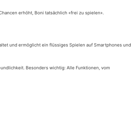
ancen erhöht, Boni tatsächlich «frei zu spielen».
altet und ermöglicht ein flüssiges Spielen auf Smartphones und
undlichkeit. Besonders wichtig: Alle Funktionen, vom