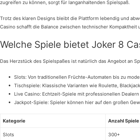
zugreifen zu können, sorgt für langanhaltenden Spielspaß.
Trotz des klaren Designs bleibt die Plattform lebendig und a
Casino schafft die Balance zwischen technischer Kompaktheit
Welche Spiele bietet Joker 8 Ca
Das Herzstück des Spielspaßes ist natürlich das Angebot an Sp
Slots: Von traditionellen Früchte-Automaten bis zu mode
Tischspiele: Klassische Varianten wie Roulette, Blackja
Live Casino: Echtzeit-Spiele mit professionellen Dealer
Jackpot-Spiele: Spieler können hier auf den großen Gew
Kategorie
Anzahl Spiele
Slots
300+