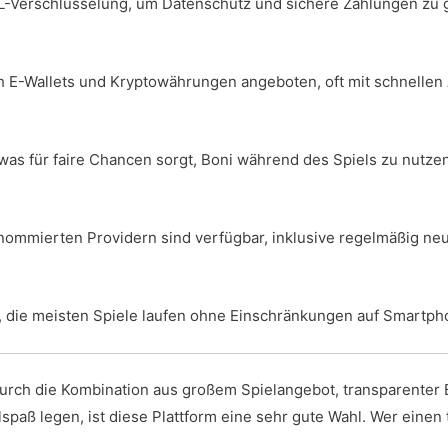
SL-Verschlüsselung, um Datenschutz und sichere Zahlungen zu 
 E-Wallets und Kryptowährungen angeboten, oft mit schnellen
as für faire Chancen sorgt, Boni während des Spiels zu nutzen
nommierten Providern sind verfügbar, inklusive regelmäßig neue
rt, die meisten Spiele laufen ohne Einschränkungen auf Smartph
 durch die Kombination aus großem Spielangebot, transparente
elspaß legen, ist diese Plattform eine sehr gute Wahl. Wer einen