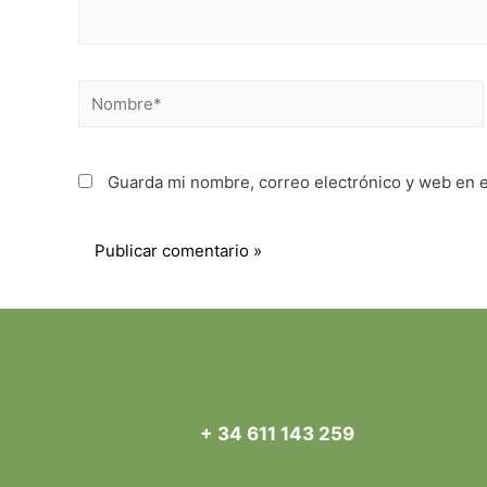
Nombre*
Guarda mi nombre, correo electrónico y web en 
+ 34 611 143 259