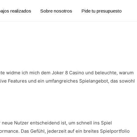
ojobet
casibom
holiganbet
jojobet
jojobet
antalya escort
best onlin
ajos realizados
Sobre nosotros
Pide tu presupuesto
heute widme ich mich dem Joker 8 Casino und beleuchte, warum
ktive Features und ein umfangreiches Spielangebot, das sowohl
r neue Nutzer entscheidend ist, um schnell ins Spiel
mance. Das Gefühl, jederzeit auf ein breites Spielportfolio