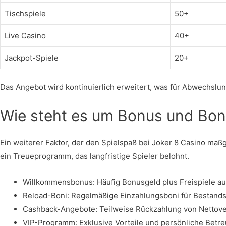
Tischspiele
50+
Live Casino
40+
Jackpot-Spiele
20+
Das Angebot wird kontinuierlich erweitert, was für Abwechslun
Wie steht es um Bonus und Bo
Ein weiterer Faktor, der den Spielspaß bei Joker 8 Casino maßg
ein Treueprogramm, das langfristige Spieler belohnt.
Willkommensbonus: Häufig Bonusgeld plus Freispiele au
Reload-Boni: Regelmäßige Einzahlungsboni für Bestand
Cashback-Angebote: Teilweise Rückzahlung von Nettove
VIP-Programm: Exklusive Vorteile und persönliche Betreu