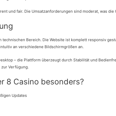
ent und fair. Die Umsatzanforderungen sind moderat, was die Ch
zung
n technischen Bereich. Die Website ist komplett responsiv gest
 intuitiv an verschiedene Bildschirmgrößen an.
ktop – die Plattform überzeugt durch Stabilität und Bedienfre
 zur Verfügung.
er 8 Casino besonders?
äßigen Updates