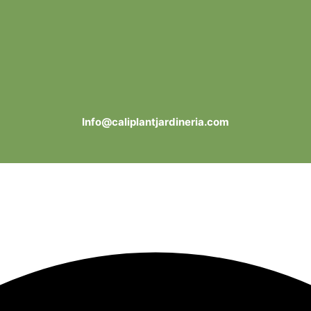
Info@caliplantjardineria.com