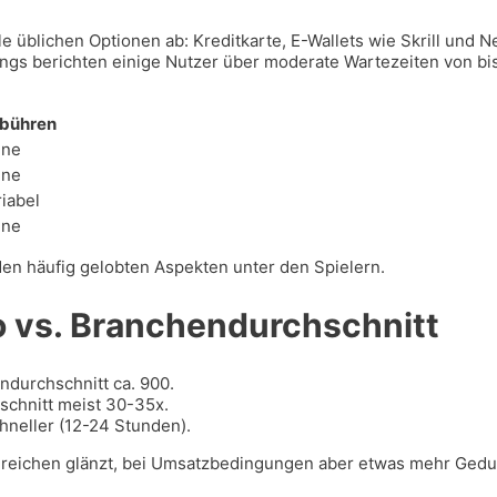
alle üblichen Optionen ab: Kreditkarte, E-Wallets wie Skrill u
ngs berichten einige Nutzer über moderate Wartezeiten von bi
bühren
ine
ine
riabel
ine
en häufig gelobten Aspekten unter den Spielern.
o vs. Branchendurchschnitt
ndurchschnitt ca. 900.
chnitt meist 30-35x.
hneller (12-24 Stunden).
ereichen glänzt, bei Umsatzbedingungen aber etwas mehr Geduld