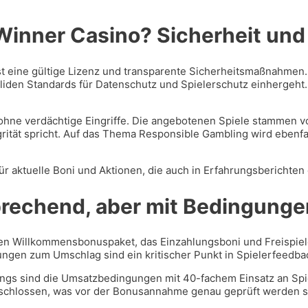
Winner Casino? Sicherheit und
st eine gültige Lizenz und transparente Sicherheitsmaßnahmen.
liden Standards für Datenschutz und Spielerschutz einhergeht.
ohne verdächtige Eingriffe. Die angebotenen Spiele stammen v
grität spricht. Auf das Thema Responsible Gambling wird ebenfa
ür aktuelle Boni und Aktionen, die auch in Erfahrungsberichten
prechend, aber mit Bedingunge
iven Willkommensbonuspaket, das Einzahlungsboni und Freispie
ngen zum Umschlag sind ein kritischer Punkt in Spielerfeedba
rdings sind die Umsatzbedingungen mit 40-fachem Einsatz an Sp
schlossen, was vor der Bonusannahme genau geprüft werden so