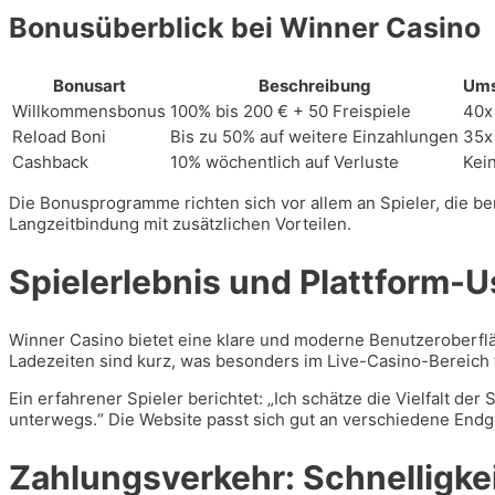
Bonusüberblick bei Winner Casino
Bonusart
Beschreibung
Ums
Willkommensbonus
100% bis 200 € + 50 Freispiele
40x
Reload Boni
Bis zu 50% auf weitere Einzahlungen
35x
Cashback
10% wöchentlich auf Verluste
Kei
Die Bonusprogramme richten sich vor allem an Spieler, die b
Langzeitbindung mit zusätzlichen Vorteilen.
Spielerlebnis und Plattform-U
Winner Casino bietet eine klare und moderne Benutzeroberfläche
Ladezeiten sind kurz, was besonders im Live-Casino-Bereich fü
Ein erfahrener Spieler berichtet: „Ich schätze die Vielfalt der
unterwegs.“ Die Website passt sich gut an verschiedene Endge
Zahlungsverkehr: Schnelligkeit