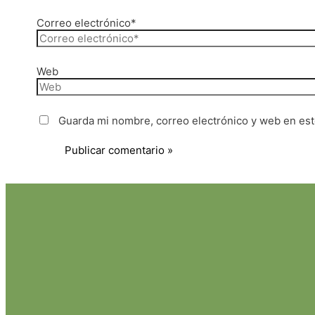
Correo electrónico*
Web
Guarda mi nombre, correo electrónico y web en es