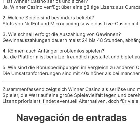
1. Ist Winner Casino seriös und sicher?
Ja, Winner Casino verfügt über eine gültige Lizenz aus Cura
2. Welche Spiele sind besonders beliebt?
Slots von NetEnt und Microgaming sowie das Live-Casino mit 
3. Wie schnell erfolgt die Auszahlung von Gewinnen?
Gewinnauszahlungen dauern meist 24 bis 48 Stunden, abhän
4. Können auch Anfänger problemlos spielen?
Ja, die Plattform ist benutzerfreundlich gestaltet und bietet 
5. Wie sind die Bonusbedingungen im Vergleich zu anderen C
Die Umsatzanforderungen sind mit 40x höher als bei manchen
Zusammenfassend zeigt sich Winner Casino als seriöse und mo
Spieler, die Wert auf eine große Spielevielfalt legen und b
Lizenz priorisiert, findet eventuell Alternativen, doch für vi
Navegación de entradas
←
Entrada anterior
Entrada siguiente
→