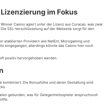
 Lizenzierung im Fokus
 Winner Casino agiert unter der Lizenz aus Curacao, was zwar
 Die SSL-Verschlüsselung auf der Webseite sorgt für den
on etablierten Providern wie NetEnt, Microgaming und
lls eingegangen, allerdings könnte das Casino hier noch
 oft positiv hervorgehoben werden.
n
le kombiniert. Die Bonushöhe und deren Gestaltung sind
cks.
ielen gebunden, was für Gelegenheitsspieler anspruchsvoll
llte.