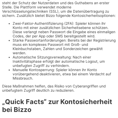
steht der Schutz der Nutzerdaten und des Guthabens an erster
Stelle. Die Plattform verwendet moderne
Verschlüsselungstechniken (SSL), um die Datenübertragung zu
sichern. Zusätzlich bietet Bizzo folgende Kontosicherheitsoptionen:
Zwei-Faktor-Authentifizierung (2FA): Spieler können ihr
Konto mit einer zusätzlichen Sicherheitsebene schützen.
Diese verlangt neben Passwort die Eingabe eines einmaligen
Codes, der per App oder SMS bereitgestellt wird.
Starke Passwortanforderungen: Bereits bei der Registrierung
muss ein komplexes Passwort mit Groß- und
Kleinbuchstaben, Zahlen und Sonderzeichen gewählt
werden.
Automatische Sitzungsverwaltung: Nach einer
Inaktivitätsphase erfolgt der automatische Logout, um
unbefugten Zugriff zu verhindern.
Manuelle Kontosperrung: Spieler können ihr Konto
vorübergehend deaktivieren, etwa bei einem Verdacht auf
Missbrauch.
Diese Maßnahmen helfen, das Risiko von Cyberangriffen und
unbefugtem Zugriff deutlich zu reduzieren.
„Quick Facts“ zur Kontosicherheit
bei Bizzo