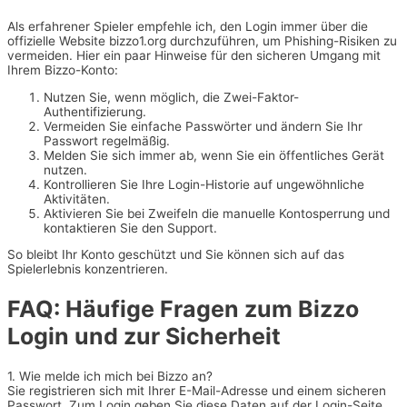
Als erfahrener Spieler empfehle ich, den Login immer über die
offizielle Website bizzo1.org durchzuführen, um Phishing-Risiken zu
vermeiden. Hier ein paar Hinweise für den sicheren Umgang mit
Ihrem Bizzo-Konto:
Nutzen Sie, wenn möglich, die Zwei-Faktor-
Authentifizierung.
Vermeiden Sie einfache Passwörter und ändern Sie Ihr
Passwort regelmäßig.
Melden Sie sich immer ab, wenn Sie ein öffentliches Gerät
nutzen.
Kontrollieren Sie Ihre Login-Historie auf ungewöhnliche
Aktivitäten.
Aktivieren Sie bei Zweifeln die manuelle Kontosperrung und
kontaktieren Sie den Support.
So bleibt Ihr Konto geschützt und Sie können sich auf das
Spielerlebnis konzentrieren.
FAQ: Häufige Fragen zum Bizzo
Login und zur Sicherheit
1. Wie melde ich mich bei Bizzo an?
Sie registrieren sich mit Ihrer E-Mail-Adresse und einem sicheren
Passwort. Zum Login geben Sie diese Daten auf der Login-Seite