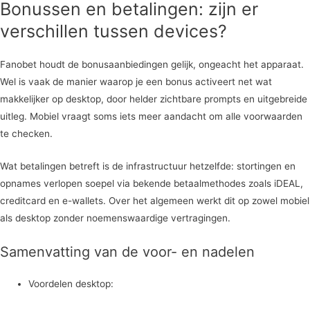
Bonussen en betalingen: zijn er
verschillen tussen devices?
Fanobet houdt de bonusaanbiedingen gelijk, ongeacht het apparaat.
Wel is vaak de manier waarop je een bonus activeert net wat
makkelijker op desktop, door helder zichtbare prompts en uitgebreide
uitleg. Mobiel vraagt soms iets meer aandacht om alle voorwaarden
te checken.
Wat betalingen betreft is de infrastructuur hetzelfde: stortingen en
opnames verlopen soepel via bekende betaalmethodes zoals iDEAL,
creditcard en e-wallets. Over het algemeen werkt dit op zowel mobiel
als desktop zonder noemenswaardige vertragingen.
Samenvatting van de voor- en nadelen
Voordelen desktop: