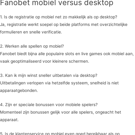
Fanobet mobiel versus desktop
1. Is de registratie op mobiel net zo makkelijk als op desktop?
Ja, registratie werkt soepel op beide platforms met overzichtelijke
formulieren en snelle verificatie.
2. Werken alle spellen op mobiel?
Fanobet biedt bijna alle populaire slots en live games ook mobiel aan,
vaak geoptimaliseerd voor kleinere schermen.
3. Kan ik mijn winst sneller uitbetalen via desktop?
Uitbetalingen verlopen via hetzelfde systeem, snelheid is niet
apparaatgebonden.
4. Zijn er speciale bonussen voor mobiele spelers?
Momenteel zijn bonussen gelijk voor alle spelers, ongeacht het
apparaat.
5. Is de klantenservice op mobiel even goed bereikbaar als op