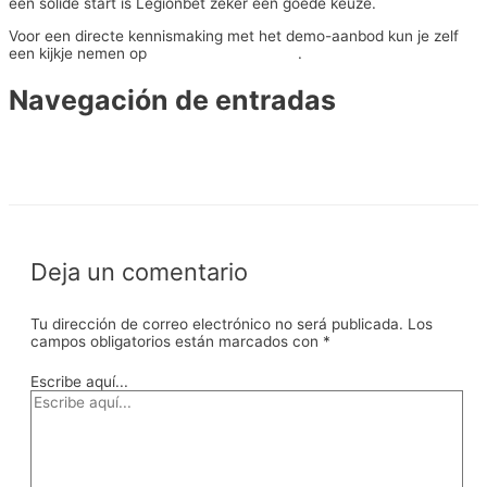
een solide start is Legionbet zeker een goede keuze.
Voor een directe kennismaking met het demo-aanbod kun je zelf
een kijkje nemen op
https://legionbet.bet/
.
Navegación de entradas
←
Entrada anterior
Entrada siguiente
→
Deja un comentario
Tu dirección de correo electrónico no será publicada.
Los
campos obligatorios están marcados con
*
Escribe aquí...