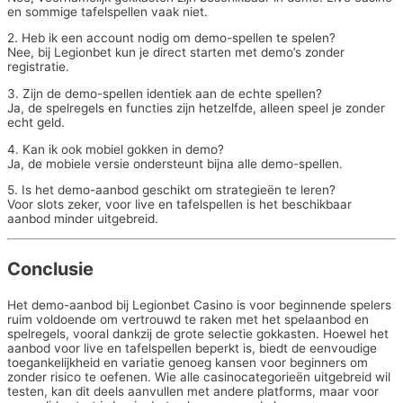
en sommige tafelspellen vaak niet.
2. Heb ik een account nodig om demo-spellen te spelen?
Nee, bij Legionbet kun je direct starten met demo’s zonder
registratie.
3. Zijn de demo-spellen identiek aan de echte spellen?
Ja, de spelregels en functies zijn hetzelfde, alleen speel je zonder
echt geld.
4. Kan ik ook mobiel gokken in demo?
Ja, de mobiele versie ondersteunt bijna alle demo-spellen.
5. Is het demo-aanbod geschikt om strategieën te leren?
Voor slots zeker, voor live en tafelspellen is het beschikbaar
aanbod minder uitgebreid.
Conclusie
Het demo-aanbod bij Legionbet Casino is voor beginnende spelers
ruim voldoende om vertrouwd te raken met het spelaanbod en
spelregels, vooral dankzij de grote selectie gokkasten. Hoewel het
aanbod voor live en tafelspellen beperkt is, biedt de eenvoudige
toegankelijkheid en variatie genoeg kansen voor beginners om
zonder risico te oefenen. Wie alle casinocategorieën uitgebreid wil
testen, kan dit deels aanvullen met andere platforms, maar voor