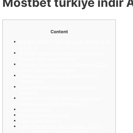
Mostbet türkiye indir 
Content
Mostbet 50bin Tl Mi Yatırmıyor. D. O. L. A. N.
D. I. R. Dı
Mostbet mobile versiyası ilə mərc etmək
Mostbet apk yukle Android
Mostbet Türkiye Bahis Platformunun 2023
Yılında Güvenilir Incelemes
“Mosbet ten ödemem gerçekleşmiştir.
Teşekkürler”
iOS’te Mostbet Türkiye nasıl yüklenir:
talimatlar
Applying For Grants Bahis Sitelerinden
Gelen Mesajlar Nasıl Engellenir?
İletişim Bilgileri
Mostbet Casino Şikayeti
Casino Vale Review
Mobil Ödeme Alan Bahis Siteleri 2021 –
Yasa Dışı Bahis Oynayanlara Para,