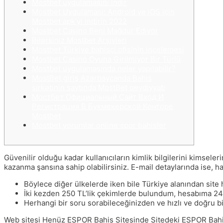
Mostbet uygulamasını indir
Mostbet Uygulaması: Android ve iOS için
Mostbet apk’yi indirin 2022
Mostbet Casino Beni Mağdur Ediyor
Bilərsiniz Mostbet Arşivleri
Mostbet Türkiye bahisçi ofisinin incelemesi
Mostbet Casino Oyuna Girilmiyor Bir Türlü
Mostbet uygulamasında neler yapılabilir?
MostBet giriş Azərbaycanda Bahis
şirkətinin saytında MostBet qeydiyyatı
Мостбет Официальный Сайт Вход И
Регистрация В Букмекерской Конторе
Mostbet
Mostbet yorumlar online spor bahisler
Güvenilir olduğu kadar kullanıcıların kimlik bilgilerini kimsele
kazanma şansına sahip olabilirsiniz. E-mail detaylarında ise, h
Böylece diğer ülkelerde iken bile Türkiye alanından sit
İki kezden 250 TL’lik çekimlerde bulundum, hesabıma 245
Herhangi bir soru sorabileceğinizden ve hızlı ve doğru b
Web sitesi Henüz ESPOR Bahis Sitesinde Sitedeki ESPOR Bahis S