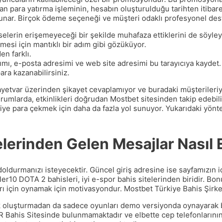
an para yatırma işleminin, hesabın oluşturulduğu tarihten itiba
unar. Birçok ödeme seçeneği ve müşteri odaklı profesyonel des
mselerin erişemeyeceği bir şekilde muhafaza ettiklerini de söyleye
rmesi için mantıklı bir adım gibi gözüküyor.
en farklı.
mı, e-posta adresimi ve web site adresimi bu tarayıcıya kaydet.
ara kazanabilirsiniz.
etvar üzerinden şikayet cevaplamıyor ve buradaki müşterileriyle 
rumlarda, etkinlikleri doğrudan Mostbet sitesinden takip edebilirs
kiye para çekmek için daha da fazla yol sunuyor. Yukarıdaki yön
lerinden Gelen Mesajlar Nasıl 
ldurmanızı isteyecektir. Güncel giriş adresine ise sayfamızın i
er10 DOTA 2 bahisleri, iyi e-spor bahis sitelerinden biridir. Bonu
ıları için oynamak için motivasyondur. Mostbet Türkiye Bahis Şirk
elik oluşturmadan da sadece oyunları demo versiyonda oynayarak 
Bahis Sitesinde bulunmamaktadır ve elbette cep telefonlarının 