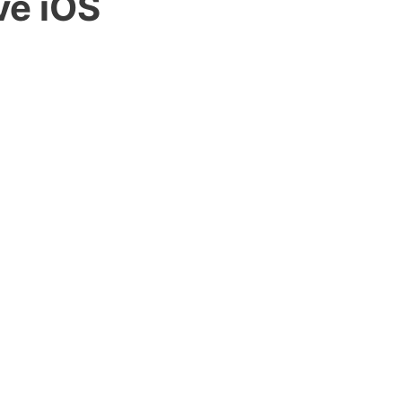
ve iOS