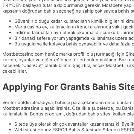
TRY’DEN başlayan tutarla doldurmanız gerekir. Mostbet’e yapıl
kapsamlı doğrudan bahis seçeneğine sahip çok sayıda bahis s
Güvenilir olduğu kadar kullanıcıların kimlik bilgilerini ki
Maria casino ev, kullanıcıların kendi aralarında vakit geçi
İndirme talimatları ayrı olarak okunmalıdır çünkü birbirind
Bir dahaki sefere yorum yaptığımda kullanılmak üzere adı
Bu uygulama ile kolayca bahis oynayabilir ve daha fazla p
Mostbetcasino.com henüz marka profili oluşturmadığı için Şikay
kazino, oyunlar ve diğer eğlence türleri bulunmaktadır. Bazı du
seçenek “CashOut” olarak bilinir. Şaşırtıcı, ancak Mostbet Tür
çekebilirler.
Applying For Grants Bahis Site
Veriler doldurulmadıysa, bahisçi para çekmeden önce bunları do
Mostbet adresine ulaşabilirsiniz. Özellikle şubelerde, bu Bahisl
kullanılabilir. Bonus programı, doğrudan bahis sitesi kullanıc
Sitede üye olarak bir çok avantajlar kazanırsınız ki, üy
Web sitesi Henüz ESPOR Bahis Sitesinde Sitedeki ESPOR 