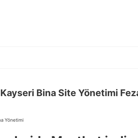
grandpashabet
deneme bonusu
marsbahis
holiganbet giriş
kingroy
 Kayseri Bina Site Yönetimi Fe
na Yönetimi