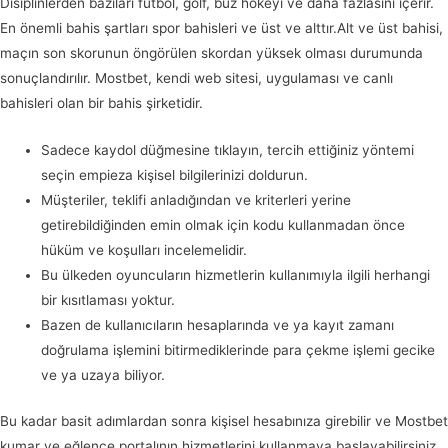
Disiplinlerden bazıları futbol, ​​​​golf, buz hokeyi ve daha fazlasını içerir.
En önemli bahis şartları spor bahisleri ve üst ve alttır.Alt ve üst bahisi,
maçın son skorunun öngörülen skordan yüksek olması durumunda
sonuçlandırılır. Mostbet, kendi web sitesi, uygulaması ve canlı
bahisleri olan bir bahis şirketidir.
Sadece kaydol düğmesine tıklayın, tercih ettiğiniz yöntemi
seçin empieza kişisel bilgilerinizi doldurun.
Müşteriler, teklifi anladığından ve kriterleri yerine
getirebildiğinden emin olmak için kodu kullanmadan önce
hüküm ve koşulları incelemelidir.
Bu ülkeden oyuncuların hizmetlerin kullanımıyla ilgili herhangi
bir kısıtlaması yoktur.
Bazen de kullanıcıların hesaplarında ve ya kayıt zamanı
doğrulama işlemini bitirmediklerinde para çekme işlemi gecike
ve ya uzaya biliyor.
Bu kadar basit adımlardan sonra kişisel hesabınıza girebilir ve Mostbet
kumar ve eğlence portalının hizmetlerini kullanmaya başlayabilirsiniz.