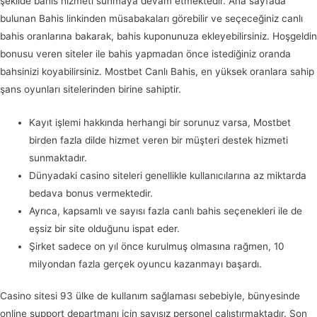
şekilde bahis hizmeti sunmaya devam etmektedir. Ana sayfada
bulunan Bahis linkinden müsabakaları görebilir ve seçeceğiniz canlı
bahis oranlarına bakarak, bahis kuponunuza ekleyebilirsiniz. Hoşgeldin
bonusu veren siteler ile bahis yapmadan önce istediğiniz oranda
bahsinizi koyabilirsiniz. Mostbet Canlı Bahis, en yüksek oranlara sahip
şans oyunları sitelerinden birine sahiptir.
Kayıt işlemi hakkında herhangi bir sorunuz varsa, Mostbet
birden fazla dilde hizmet veren bir müşteri destek hizmeti
sunmaktadır.
Dünyadaki casino siteleri genellikle kullanıcılarına az miktarda
bedava bonus vermektedir.
Ayrıca, kapsamlı ve sayısı fazla canlı bahis seçenekleri ile de
eşsiz bir site olduğunu ispat eder.
Şirket sadece on yıl önce kurulmuş olmasına rağmen, 10
milyondan fazla gerçek oyuncu kazanmayı başardı.
Casino sitesi 93 ülke de kullanım sağlaması sebebiyle, bünyesinde
online support departmanı için sayısız personel çalıştırmaktadır. Son