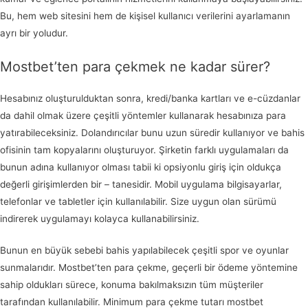
Bu, hem web sitesini hem de kişisel kullanıcı verilerini ayarlamanın
ayrı bir yoludur.
Mostbet’ten para çekmek ne kadar sürer?
Hesabınız oluşturulduktan sonra, kredi/banka kartları ve e-cüzdanlar
da dahil olmak üzere çeşitli yöntemler kullanarak hesabınıza para
yatırabileceksiniz. Dolandırıcılar bunu uzun süredir kullanıyor ve bahis
ofisinin tam kopyalarını oluşturuyor. Şirketin farklı uygulamaları da
bunun adına kullanıyor olması tabii ki opsiyonlu giriş için oldukça
değerli girişimlerden bir – tanesidir. Mobil uygulama bilgisayarlar,
telefonlar ve tabletler için kullanılabilir. Size uygun olan sürümü
indirerek uygulamayı kolayca kullanabilirsiniz.
Bunun en büyük sebebi bahis yapılabilecek çeşitli spor ve oyunlar
sunmalarıdır. Mostbet’ten para çekme, geçerli bir ödeme yöntemine
sahip oldukları sürece, konuma bakılmaksızın tüm müşteriler
tarafından kullanılabilir. Minimum para çekme tutarı mostbet