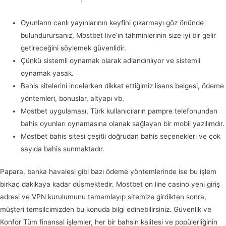
Oyunların canlı yayınlarının keyfini çıkarmayı göz önünde
bulundurursanız, Mostbet live’ın tahminlerinin size iyi bir gelir
getireceğini söylemek güvenlidir.
Çünkü sistemli oynamak olarak adlandırılıyor ve sistemli
oynamak yasak.
Bahis sitelerini incelerken dikkat ettiğimiz lisans belgesi, ödeme
yöntemleri, bonuslar, altyapı vb.
Mostbet uygulaması, Türk kullanıcıların pampre telefonundan
bahis oyunları oynamasına olanak sağlayan bir mobil yazılımdır.
Mostbet bahis sitesi çeşitli doğrudan bahis seçenekleri ve çok
sayıda bahis sunmaktadır.
Papara, banka havalesi gibi bazı ödeme yöntemlerinde ise bu işlem
birkaç dakikaya kadar düşmektedir. Mostbet on line casino yeni giriş
adresi ve VPN kurulumunu tamamlayıp sitemize girdikten sonra,
müşteri temsilcimizden bu konuda bilgi edinebilirsiniz. Güvenlik ve
Konfor Tüm finansal işlemler, her bir bahsin kalitesi ve popülerliğinin