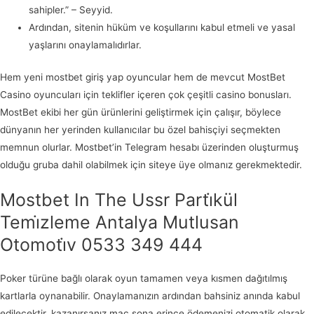
sahipler.” – Seyyid.
Ardından, sitenin hüküm ve koşullarını kabul etmeli ve yasal
yaşlarını onaylamalıdırlar.
Hem yeni mostbet giriş yap oyuncular hem de mevcut MostBet
Casino oyuncuları için teklifler içeren çok çeşitli casino bonusları.
MostBet ekibi her gün ürünlerini geliştirmek için çalışır, böylece
dünyanın her yerinden kullanıcılar bu özel bahisçiyi seçmekten
memnun olurlar. Mostbet’in Telegram hesabı üzerinden oluşturmuş
olduğu gruba dahil olabilmek için siteye üye olmanız gerekmektedir.
Mostbet In The Ussr Parti̇kül
Temi̇zleme Antalya Mutlusan
Otomoti̇v 0533 349 444
Poker türüne bağlı olarak oyun tamamen veya kısmen dağıtılmış
kartlarla oynanabilir. Onaylamanızın ardından bahsiniz anında kabul
edilecektir, kazanırsanız maç sona erince ödemenizi otomatik olarak