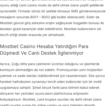
oyunu aldığı canlı casino modu da dahil olmak üzere çeşitli şekillerde
oynanabilir. Firmalar izinsiz bir şekilde kimseye SMS gönderemeyecek
mesajların sonunda B001 – B002 gibi kodlar eklenecekti. Sizler de
Mostbet güncel giriş adresine erişim sağlayarak hoşgeldin bonusu ile
beraber güzel kazançlar elde edebilirsiniz. Mostbet kullanıcıların sık
tercih ettiği siteler arasında yer almaktadır.
Mostbet Casino Hesaba Yatırdığım Para
Düşmedi Ve Canlı Destek İlgilenmiyor
Ayrıca, Çoğu bitte para çekmenin ücretsiz olduğunu ve işlemlerde
komisyon alınmadığını da not edelim. Promosyonları yeni müşterileri
çekmek ve sadık olanları ödüllendirmek için tasarlanmıştır. Site ayrıca
hareket halindeyken oynamayı tercih eden kullanıcılar için bir mobil
uygulamaya sahiptir. Şirket birçok farklı para birimini kabul ederek
dünyanın her yerinden oyuncuların platformuna erişmesini
kolaylaştırıyor. Mostbet, canlı krupiye oyunları da dahil olmak üzere
çeşitli oyunlar sunan bir online casino ve spor bahisleri sitesidir.