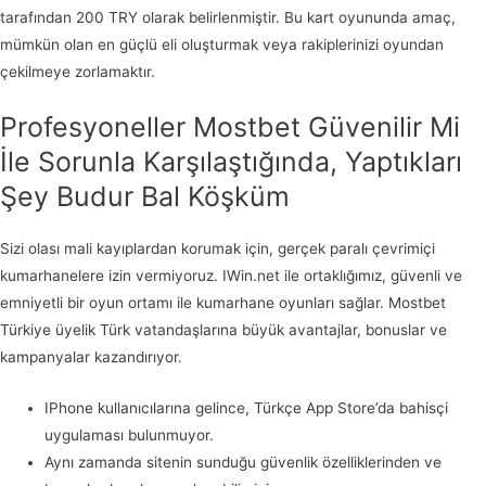
tarafından 200 TRY olarak belirlenmiştir. Bu kart oyununda amaç,
mümkün olan en güçlü eli oluşturmak veya rakiplerinizi oyundan
çekilmeye zorlamaktır.
Profesyoneller Mostbet Güvenilir Mi
İle Sorunla Karşılaştığında, Yaptıkları
Şey Budur Bal Köşküm
Sizi olası mali kayıplardan korumak için, gerçek paralı çevrimiçi
kumarhanelere izin vermiyoruz. IWin.net ile ortaklığımız, güvenli ve
emniyetli bir oyun ortamı ile kumarhane oyunları sağlar. Mostbet
Türkiye üyelik Türk vatandaşlarına büyük avantajlar, bonuslar ve
kampanyalar kazandırıyor.
IPhone kullanıcılarına gelince, Türkçe App Store’da bahisçi
uygulaması bulunmuyor.
Aynı zamanda sitenin sunduğu güvenlik özelliklerinden ve