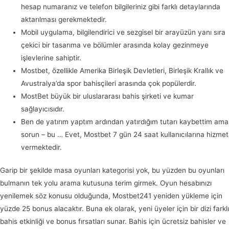
hesap numaranız ve telefon bilgileriniz gibi farklı detaylarında
aktarılması gerekmektedir.
Mobil uygulama, bilgilendirici ve sezgisel bir arayüzün yanı sıra
çekici bir tasarıma ve bölümler arasında kolay gezinmeye
işlevlerine sahiptir.
Mostbet, özellikle Amerika Birleşik Devletleri, Birleşik Krallık ve
Avustralya’da spor bahisçileri arasında çok popülerdir.
MostBet büyük bir uluslararası bahis şirketi ve kumar
sağlayıcısıdır.
Ben de yatırım yaptım ardından yatırdığım tutarı kaybettim ama
sorun – bu … Evet, Mostbet 7 gün 24 saat kullanıcılarına hizmet
vermektedir.
Garip bir şekilde masa oyunları kategorisi yok, bu yüzden bu oyunları
bulmanın tek yolu arama kutusuna terim girmek. Oyun hesabınızı
yenilemek söz konusu olduğunda, Mostbet241 yeniden yükleme için
yüzde 25 bonus alacaktır. Buna ek olarak, yeni üyeler için bir dizi farklı
bahis etkinliği ve bonus fırsatları sunar. Bahis için ücretsiz bahisler ve