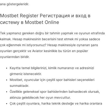
ana göstergeleridir.
Mostbet Register Регистрация и вход в
систему в Mostbet Online
Tek yapmanız gereken doğru bir tahmin yapmak ve oyunun etrafında
kalmak. Hesap makinesinin becerisini test etmek mi yoksa sadece
çok eğlenmek mi istiyorsunuz? Hesap makinesiyle oynanan şans
oyunları gerçektir ve Aviator kesinlikle bu türün en popüler
oyunlarından biridir.
Kayıtta temel bilgilerinizi, kimlik numaranızı ve adresinizi
girmeniz istenecektir.
Mostbet, oyuncular için çeşitli spor bahisleri seçenekleri
sunmaktadır.
Özellikle geleneksel spor bahislerinden bahsedecek olursak,
aklınıza gelebilecek her oyun mevcuttur.
Çok çeşitli oyunlara, harika teknik desteğe ve harika oranlara