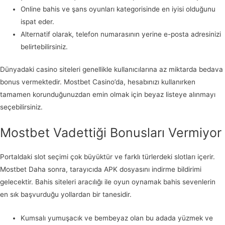
Online bahis ve şans oyunları kategorisinde en iyisi olduğunu
ispat eder.
Alternatif olarak, telefon numarasının yerine e-posta adresinizi
belirtebilirsiniz.
Dünyadaki casino siteleri genellikle kullanıcılarına az miktarda bedava
bonus vermektedir. Mostbet Casino’da, hesabınızı kullanırken
tamamen korunduğunuzdan emin olmak için beyaz listeye alınmayı
seçebilirsiniz.
Mostbet Vadettiği Bonusları Vermiyor
Portaldaki slot seçimi çok büyüktür ve farklı türlerdeki slotları içerir.
Mostbet Daha sonra, tarayıcıda APK dosyasını indirme bildirimi
gelecektir. Bahis siteleri aracılığı ile oyun oynamak bahis sevenlerin
en sık başvurduğu yollardan bir tanesidir.
Kumsalı yumuşacık ve bembeyaz olan bu adada yüzmek ve