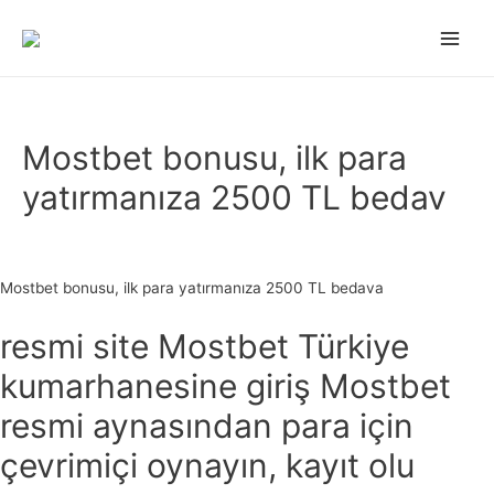
p
zbahis
jojobet
สล็อตเว็บตรง
grandpashabet
grandpashabet
deneme bon
Main
Men
Mostbet bonusu, ilk para
yatırmanıza 2500 TL bedav
Deja un comentario
/
Uncategorized
/ Por
admin
Mostbet bonusu, ilk para yatırmanıza 2500 TL bedava
resmi site Mostbet Türkiye
kumarhanesine giriş Mostbet
resmi aynasından para için
çevrimiçi oynayın, kayıt olu