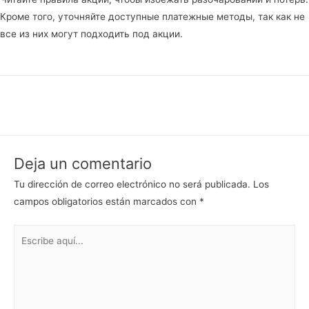
Кроме того, уточняйте доступные платежные методы, так как не
все из них могут подходить под акции.
Navegación
←
Entrada anterior
Entrada siguiente
→
de
entradas
Deja un comentario
Tu dirección de correo electrónico no será publicada.
Los
campos obligatorios están marcados con
*
Escribe
aquí...