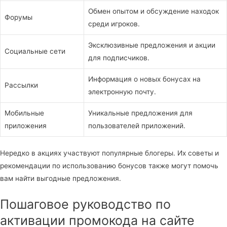
Обмен опытом и обсуждение находок
Форумы
среди игроков.
Эксклюзивные предложения и акции
Социальные сети
для подписчиков.
Информация о новых бонусах на
Рассылки
электронную почту.
Мобильные
Уникальные предложения для
приложения
пользователей приложений.
Нередко в акциях участвуют популярные блогеры. Их советы и
рекомендации по использованию бонусов также могут помочь
вам найти выгодные предложения.
Пошаговое руководство по
активации промокода на сайте