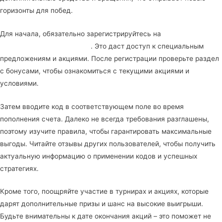
горизонты для побед.
Для начала, обязательно зарегистрируйтесь на
вавада рабочее
зеркало официальный сайт
. Это даст доступ к специальным
предложениям и акциями. После регистрации проверьте раздел
с бонусами, чтобы ознакомиться с текущими акциями и
условиями.
Затем вводите код в соответствующем поле во время
пополнения счета. Далеко не всегда требования разглашены,
поэтому изучите правила, чтобы гарантировать максимальные
выгоды. Читайте отзывы других пользователей, чтобы получить
актуальную информацию о применении кодов и успешных
стратегиях.
Кроме того, поощряйте участие в турнирах и акциях, которые
дарят дополнительные призы и шанс на высокие выигрыши.
Будьте внимательны к дате окончания акций – это поможет не