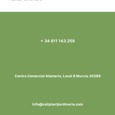
+ 34 611 143 259
Centro Comercial Atamaria, Local 8 Murcia 30389
Info@caliplantjardineria.com