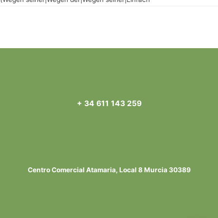
Navegación
←
Entrada anterior
Entrada siguiente
→
de
entradas
+ 34 611 143 259
Centro Comercial Atamaria, Local 8 Murcia 30389