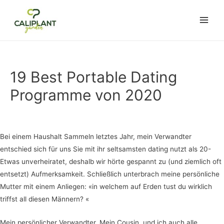
 casino
casino not on gamstop
marsbahis
jojobet
สล็อตเว็บตรง
casino sitel
Main
Men
19 Best Portable Dating
Programme von 2020
Uncategorized
/ Por
admin
Bei einem Haushalt Sammeln letztes Jahr, mein Verwandter
entschied sich für uns Sie mit ihr seltsamsten dating nutzt als 20-
Etwas unverheiratet, deshalb wir hörte gespannt zu (und ziemlich oft
entsetzt) ​​Aufmerksamkeit. Schließlich unterbrach meine persönliche
Mutter mit einem Anliegen: «in welchem auf Erden tust du wirklich
triffst all diesen Männern? «
Mein persönlicher Verwandter, Mein Cousin, und ich auch alle