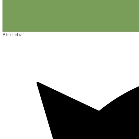
Abrir chat