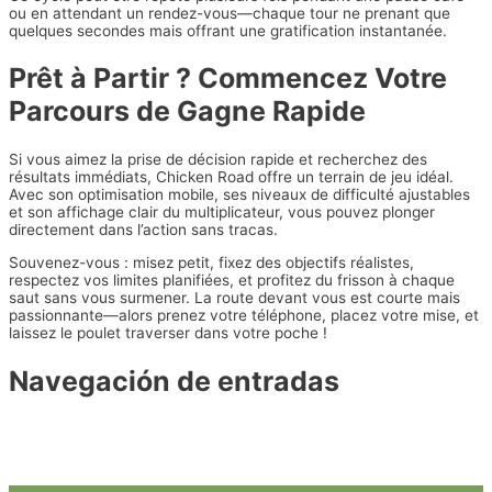
ou en attendant un rendez-vous—chaque tour ne prenant que
quelques secondes mais offrant une gratification instantanée.
Prêt à Partir ? Commencez Votre
Parcours de Gagne Rapide
Si vous aimez la prise de décision rapide et recherchez des
résultats immédiats, Chicken Road offre un terrain de jeu idéal.
Avec son optimisation mobile, ses niveaux de difficulté ajustables
et son affichage clair du multiplicateur, vous pouvez plonger
directement dans l’action sans tracas.
Souvenez-vous : misez petit, fixez des objectifs réalistes,
respectez vos limites planifiées, et profitez du frisson à chaque
saut sans vous surmener. La route devant vous est courte mais
passionnante—alors prenez votre téléphone, placez votre mise, et
laissez le poulet traverser dans votre poche !
Navegación de entradas
←
Entrada anterior
Entrada siguiente
→