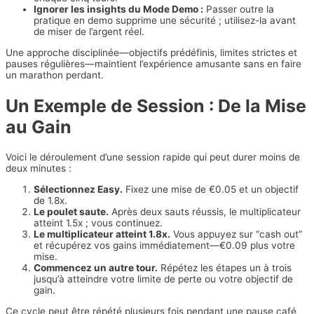
Ignorer les insights du Mode Demo :
Passer outre la
pratique en demo supprime une sécurité ; utilisez-la avant
de miser de l’argent réel.
Une approche disciplinée—objectifs prédéfinis, limites strictes et
pauses régulières—maintient l’expérience amusante sans en faire
un marathon perdant.
Un Exemple de Session : De la Mise
au Gain
Voici le déroulement d’une session rapide qui peut durer moins de
deux minutes :
Sélectionnez Easy.
Fixez une mise de €0.05 et un objectif
de 1.8x.
Le poulet saute.
Après deux sauts réussis, le multiplicateur
atteint 1.5x ; vous continuez.
Le multiplicateur atteint 1.8x.
Vous appuyez sur “cash out”
et récupérez vos gains immédiatement—€0.09 plus votre
mise.
Commencez un autre tour.
Répétez les étapes un à trois
jusqu’à atteindre votre limite de perte ou votre objectif de
gain.
Ce cycle peut être répété plusieurs fois pendant une pause café