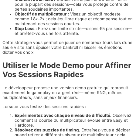
pour la plupart des sessions—cela vous protège contre de
pertes soudaines importantes.
Objectif de multiplicateur :
Visez un objectif modeste
comme 1.8x–2x ; cela équilibre risque et récompense tout en
maintenant des sessions courtes.
Stop Loss :
Fixez une limite stricte—disons €5 par session—
et arrêtez-vous une fois atteinte.
Cette stratégie vous permet de jouer de nombreux tours lors d’une
seule visite sans épuiser votre bankroll ni laisser les émotions
dicter vos choix.
Utiliser le Mode Demo pour Affiner
Vos Sessions Rapides
Le développeur propose une version demo gratuite qui reproduit
exactement le gameplay en argent réel—même RNG, mêmes
multiplicateurs, sans enjeux financiers.
Lorsque vous testez des sessions rapides :
Expérimentez avec chaque niveau de difficulté.
Observez
comment la courbe du multiplicateur évolue entre Easy et
Hardcore.
Résolvez des puzzles de timing.
Entraînez-vous à décider
quand retirer à différents niveaux de multiplicateur ; cela