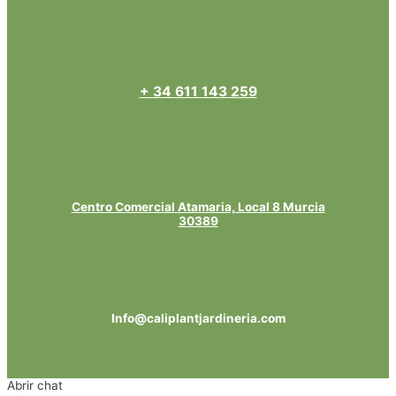
+ 34 611 143 259
Centro Comercial Atamaria, Local 8 Murcia
30389
Info@caliplantjardineria.com
Abrir chat