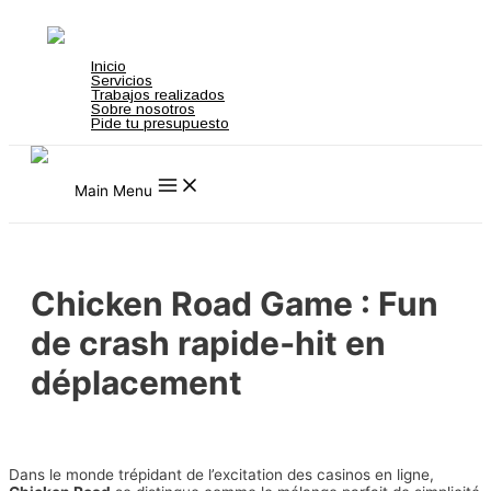
Ir al contenido
n gamstop
zbahis
jojobet
สล็อตเว็บตรง
grandpashabet
grandpashabet
türk i
Inicio
Servicios
Trabajos realizados
Sobre nosotros
Pide tu presupuesto
Main Menu
Chicken Road Game : Fun
de crash rapide‑hit en
déplacement
Uncategorized
/ Por
admin
Dans le monde trépidant de l’excitation des casinos en ligne,