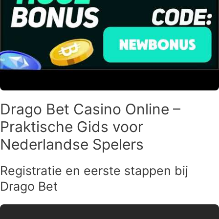
Drago Bet Casino Online –
Praktische Gids voor
Nederlandse Spelers
Registratie en eerste stappen bij
Drago Bet