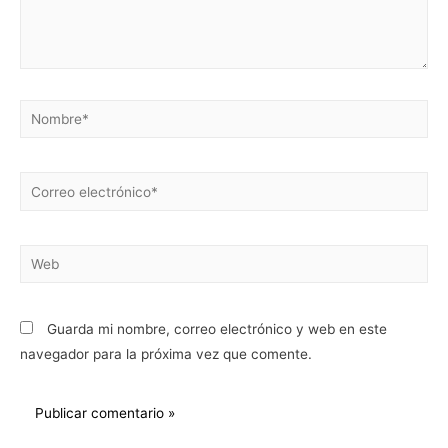
Nombre*
Correo
electrónico*
Web
Guarda mi nombre, correo electrónico y web en este
navegador para la próxima vez que comente.