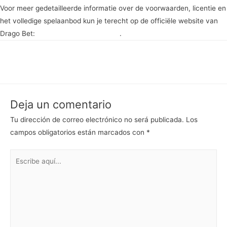
Voor meer gedetailleerde informatie over de voorwaarden, licentie en
het volledige spelaanbod kun je terecht op de officiële website van
Drago Bet:
https://drago-bet.nl/nl-nl/
.
Navegación
←
Entrada anterior
Entrada siguiente
→
de
entradas
Deja un comentario
Tu dirección de correo electrónico no será publicada.
Los
campos obligatorios están marcados con
*
Escribe
aquí...