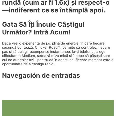
rundă (cum ar fi 1.6x) și respect-o
—indiferent ce se întâmplă apoi.
Gata Să Îți Încuie Câștigul
Următor? Intră Acum!
Dacă vrei o experiență de joc plină de energie, în care fiecare
secundă contează, Chicken Road îți permite să controlezi fiecare
pas și să culegi recompense instantanee. Ia-ți telefonul, alege
dificultatea Medium, setează miza mică și începe să pășești spre
oul de aur chiar azi—pentru că în acest joc, fiecare moment este o
oportunitate de a câștiga rapid!
Navegación de entradas
←
Entrada anterior
Entrada siguiente
→