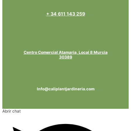
+ 34 611 143 259
Centro Comercial Atamaria, Local 8 Murcia
30389
Info@caliplantjardineria.com
Abrir chat