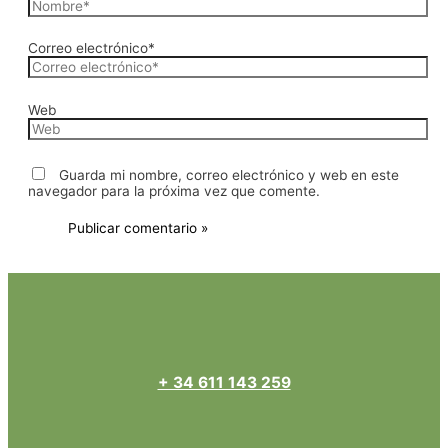
Correo electrónico*
Web
Guarda mi nombre, correo electrónico y web en este
navegador para la próxima vez que comente.
+ 34 611 143 259