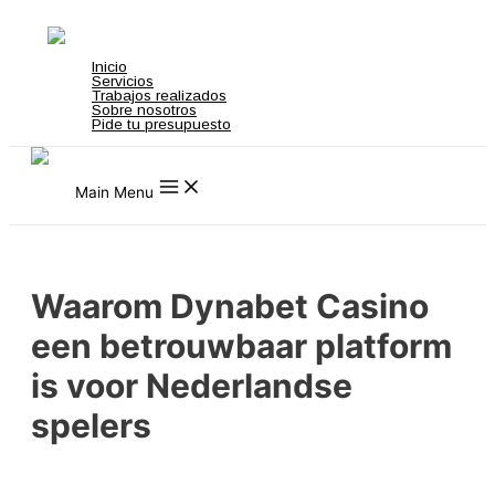
Ir al contenido
o
casino not on gamstop
zbahis
jojobet
สล็อตเว็บตรง
casino siteleri
pusula
Inicio
Servicios
Trabajos realizados
Sobre nosotros
Pide tu presupuesto
Main Menu
Waarom Dynabet Casino
een betrouwbaar platform
is voor Nederlandse
spelers
Deja un comentario
/
Uncategorized