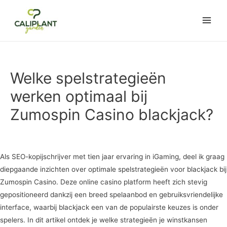
on gamstop
zbahis
jojobet
สล็อตเว็บตรง
grandpashabet
grandpashabet
türk
Main
Men
Welke spelstrategieën
werken optimaal bij
Zumospin Casino blackjack?
Deja un comentario
/
Uncategorized
Als SEO-kopijschrijver met tien jaar ervaring in iGaming, deel ik graag
diepgaande inzichten over optimale spelstrategieën voor blackjack bij
Zumospin Casino. Deze online casino platform heeft zich stevig
gepositioneerd dankzij een breed spelaanbod en gebruiksvriendelijke
interface, waarbij blackjack een van de populairste keuzes is onder
spelers. In dit artikel ontdek je welke strategieën je winstkansen