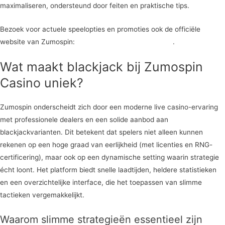
maximaliseren, ondersteund door feiten en praktische tips.
Bezoek voor actuele speelopties en promoties ook de officiële
website van Zumospin:
https://zumospincasino1.com/
.
Wat maakt blackjack bij Zumospin
Casino uniek?
Zumospin onderscheidt zich door een moderne live casino-ervaring
met professionele dealers en een solide aanbod aan
blackjackvarianten. Dit betekent dat spelers niet alleen kunnen
rekenen op een hoge graad van eerlijkheid (met licenties en RNG-
certificering), maar ook op een dynamische setting waarin strategie
écht loont. Het platform biedt snelle laadtijden, heldere statistieken
en een overzichtelijke interface, die het toepassen van slimme
tactieken vergemakkelijkt.
Waarom slimme strategieën essentieel zijn