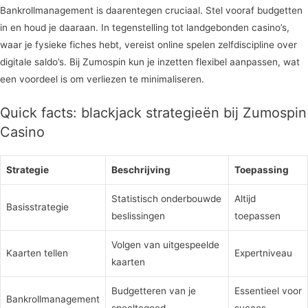
Bankrollmanagement is daarentegen cruciaal. Stel vooraf budgetten
in en houd je daaraan. In tegenstelling tot landgebonden casino’s,
waar je fysieke fiches hebt, vereist online spelen zelfdiscipline over
digitale saldo’s. Bij Zumospin kun je inzetten flexibel aanpassen, wat
een voordeel is om verliezen te minimaliseren.
Quick facts: blackjack strategieën bij Zumospin
Casino
Strategie
Beschrijving
Toepassing
Statistisch onderbouwde
Altijd
Basisstrategie
beslissingen
toepassen
Volgen van uitgespeelde
Kaarten tellen
Expertniveau
kaarten
Budgetteren van je
Essentieel voor
Bankrollmanagement