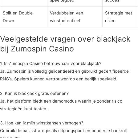
speeltegoed
succes
Split en Double
Verdubbelen van
Strategie met
Down
winstpotentieel
risico
Veelgestelde vragen over blackjack
bij Zumospin Casino
1. Is Zumospin Casino betrouwbaar voor blackjack?
Ja, Zumospin is volledig gelicentieerd en gebruikt gecertificeerde
RNG’s. Spelers kunnen vertrouwen op een eerlijk speelveld.
2. Kan ik blackjack gratis oefenen?
Ja, het platform biedt een demomodus waarin je zonder risico
strategieën kunt testen.
3. Hoe kan ik mijn winstkansen verhogen?
Gebruik de basisstrategie als uitgangspunt en beheer je bankroll