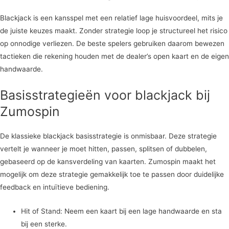
Blackjack is een kansspel met een relatief lage huisvoordeel, mits je
de juiste keuzes maakt. Zonder strategie loop je structureel het risico
op onnodige verliezen. De beste spelers gebruiken daarom bewezen
tactieken die rekening houden met de dealer’s open kaart en de eigen
handwaarde.
Basisstrategieën voor blackjack bij
Zumospin
De klassieke blackjack basisstrategie is onmisbaar. Deze strategie
vertelt je wanneer je moet hitten, passen, splitsen of dubbelen,
gebaseerd op de kansverdeling van kaarten. Zumospin maakt het
mogelijk om deze strategie gemakkelijk toe te passen door duidelijke
feedback en intuïtieve bediening.
Hit of Stand: Neem een kaart bij een lage handwaarde en sta
bij een sterke.