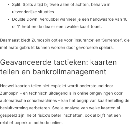
Split: Splits altijd bij twee azen of achten, behalve in
uitzonderlijke situaties.
Double Down: Verdubbel wanneer je een handwaarde van 10
of 11 hebt en de dealer een zwakke kaart toont.
Daarnaast biedt Zumospin opties voor ‘Insurance’ en ‘Surrender’, die
met mate gebruikt kunnen worden door gevorderde spelers.
Geavanceerde tactieken: kaarten
tellen en bankrollmanagement
Hoewel kaarten tellen niet expliciet wordt ondersteund door
Zumospin – en technisch uitdagend is in online omgevingen door
automatische schudmachines – kan het begrip van kaartentelling de
besluitvorming verbeteren. Snelle analyse van welke kaarten al
gespeeld zijn, helpt risico’s beter inschatten, ook al blijft het een
relatief beperkte methode online.