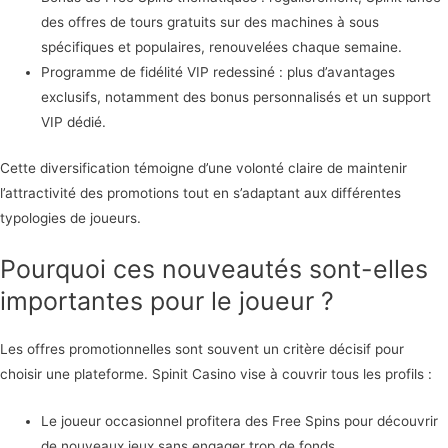
des offres de tours gratuits sur des machines à sous
spécifiques et populaires, renouvelées chaque semaine.
Programme de fidélité VIP redessiné : plus d’avantages
exclusifs, notamment des bonus personnalisés et un support
VIP dédié.
Cette diversification témoigne d’une volonté claire de maintenir
l’attractivité des promotions tout en s’adaptant aux différentes
typologies de joueurs.
Pourquoi ces nouveautés sont-elles
importantes pour le joueur ?
Les offres promotionnelles sont souvent un critère décisif pour
choisir une plateforme. Spinit Casino vise à couvrir tous les profils :
Le joueur occasionnel profitera des Free Spins pour découvrir
de nouveaux jeux sans engager trop de fonds.