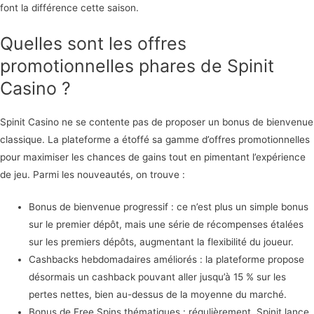
font la différence cette saison.
Quelles sont les offres
promotionnelles phares de Spinit
Casino ?
Spinit Casino ne se contente pas de proposer un bonus de bienvenue
classique. La plateforme a étoffé sa gamme d’offres promotionnelles
pour maximiser les chances de gains tout en pimentant l’expérience
de jeu. Parmi les nouveautés, on trouve :
Bonus de bienvenue progressif : ce n’est plus un simple bonus
sur le premier dépôt, mais une série de récompenses étalées
sur les premiers dépôts, augmentant la flexibilité du joueur.
Cashbacks hebdomadaires améliorés : la plateforme propose
désormais un cashback pouvant aller jusqu’à 15 % sur les
pertes nettes, bien au-dessus de la moyenne du marché.
Bonus de Free Spins thématiques : régulièrement, Spinit lance