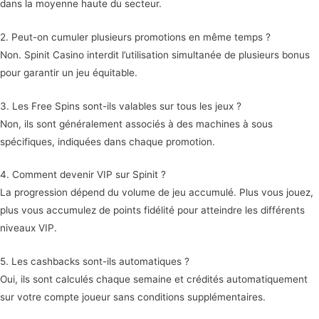
dans la moyenne haute du secteur.
2. Peut-on cumuler plusieurs promotions en même temps ?
Non. Spinit Casino interdit l’utilisation simultanée de plusieurs bonus
pour garantir un jeu équitable.
3. Les Free Spins sont-ils valables sur tous les jeux ?
Non, ils sont généralement associés à des machines à sous
spécifiques, indiquées dans chaque promotion.
4. Comment devenir VIP sur Spinit ?
La progression dépend du volume de jeu accumulé. Plus vous jouez,
plus vous accumulez de points fidélité pour atteindre les différents
niveaux VIP.
5. Les cashbacks sont-ils automatiques ?
Oui, ils sont calculés chaque semaine et crédités automatiquement
sur votre compte joueur sans conditions supplémentaires.