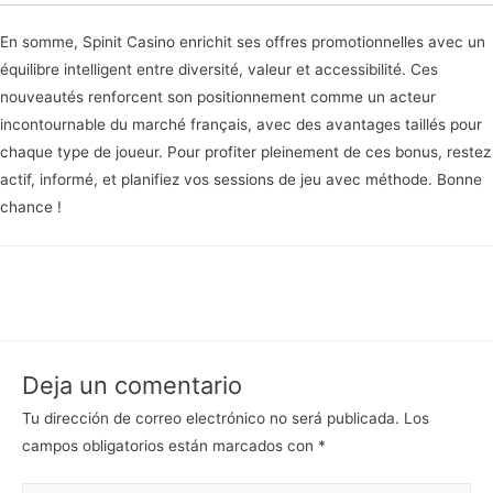
En somme, Spinit Casino enrichit ses offres promotionnelles avec un
équilibre intelligent entre diversité, valeur et accessibilité. Ces
nouveautés renforcent son positionnement comme un acteur
incontournable du marché français, avec des avantages taillés pour
chaque type de joueur. Pour profiter pleinement de ces bonus, restez
actif, informé, et planifiez vos sessions de jeu avec méthode. Bonne
chance !
Navegación
←
Entrada anterior
Entrada siguiente
→
de
entradas
Deja un comentario
Tu dirección de correo electrónico no será publicada.
Los
campos obligatorios están marcados con
*