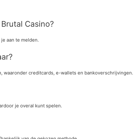
Brutal Casino?
 je aan te melden.
aar?
, waaronder creditcards, e-wallets en bankoverschrijvingen.
ardoor je overal kunt spelen.
fhankelijk van de gekozen methode.