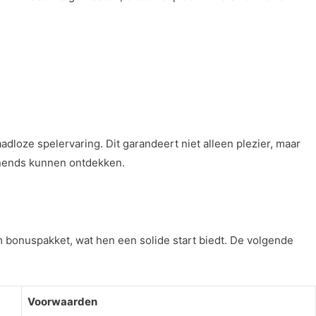
loze spelervaring. Dit garandeert niet alleen plezier, maar
annends kunnen ontdekken.
 bonuspakket, wat hen een solide start biedt. De volgende
Voorwaarden