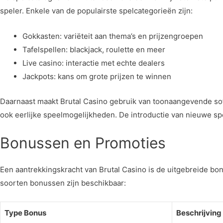
speler. Enkele van de populairste spelcategorieën zijn:
Gokkasten: variëteit aan thema’s en prijzengroepen
Tafelspellen: blackjack, roulette en meer
Live casino: interactie met echte dealers
Jackpots: kans om grote prijzen te winnen
Daarnaast maakt Brutal Casino gebruik van toonaangevende softw
ook eerlijke speelmogelijkheden. De introductie van nieuwe sp
Bonussen en Promoties
Een aantrekkingskracht van Brutal Casino is de uitgebreide bo
soorten bonussen zijn beschikbaar:
Type Bonus
Beschrijving