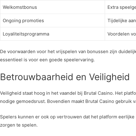
Welkomstbonus
Extra speelge
Ongoing promoties
Tijdelijke aa
Loyaliteitsprogramma
Voordelen vo
De voorwaarden voor het vrijspelen van bonussen zijn duidelijk 
essentieel is voor een goede speelervaring.
Betrouwbaarheid en Veiligheid
Veiligheid staat hoog in het vaandel bij Brutal Casino. Het plat
nodige gemoedsrust. Bovendien maakt Brutal Casino gebruik v
Spelers kunnen er ook op vertrouwen dat het platform eerlijke 
zorgen te spelen.