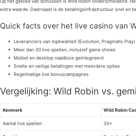
Op het gebied van bonussen is Wild Robin onderscheidend. Het 
extra waarde. Daarnaast is de betalingsinfrastructuur snel en b
Quick facts over het live casino van W
Leveranciers van topkwaliteit (Evolution, Pragmatic Play)
Meer dan 30 live spellen, inclusief game shows
Mobiel en desktop naadloos geïntegreerd
Snelle en veilige betalingen met meerdere opties
Regelmatige live bonuscampagnes
Vergelijking: Wild Robin vs. gem
Kenmerk
Wild Robin Ca
Aantal live spellen
30+