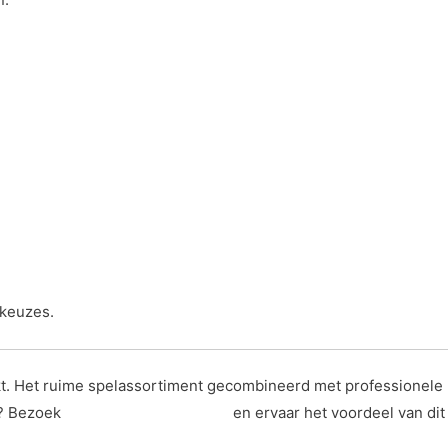
 keuzes.
kt. Het ruime spelassortiment gecombineerd met professionele
en? Bezoek
wildrobin casino online
en ervaar het voordeel van dit