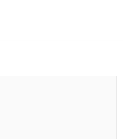
Entrada siguiente
→