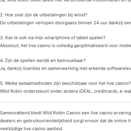
2. Hoe snel zijn de uitbetalingen bij winst?
De uitbetalingen verlopen doorgaans binnen 24 uur dankzij een 
3. Kan ik ook via mijn smartphone of tablet spelen?
Absoluut, het live casino is volledig geoptimaliseerd voor mobi
4. Zijn de spellen eerlijk en betrouwbaar?
Ja, dankzij licenties en samenwerking met erkende softwareleve
5. Welke betaalmethoden zijn beschikbaar voor het live casino?
Wild Robin ondersteunt onder andere iDEAL, creditcards, e-walle
Samenvattend biedt Wild Robin Casino een live casino ervari
dealers en gebruiksvriendelijkheid zorgt ervoor dat de online l
veelzijdige live casino aanbod.