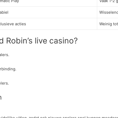
gmatic Play
Vaak 1-2 
abiel
Wisselend
lusieve acties
Weinig to
 Robin’s live casino?
lers.
rbinding.
lers.
n
 duidelijke uitleg, zodat ook nieuwe spelers snel kunnen meedoe