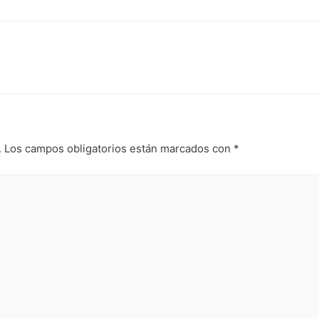
.
Los campos obligatorios están marcados con
*