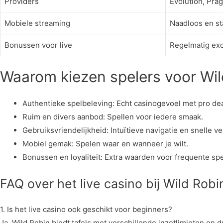
Providers
Evolution, Pra
Mobiele streaming
Naadloos en st
Bonussen voor live
Regelmatig exc
Waarom kiezen spelers voor Wild
Authentieke spelbeleving: Echt casinogevoel met pro dea
Ruim en divers aanbod: Spellen voor iedere smaak.
Gebruiksvriendelijkheid: Intuïtieve navigatie en snelle ve
Mobiel gemak: Spelen waar en wanneer je wilt.
Bonussen en loyaliteit: Extra waarden voor frequente spe
FAQ over het live casino bij Wild Robi
1. Is het live casino ook geschikt voor beginners?
Ja, Wild Robin biedt tafels met verschillende inzetlimieten en