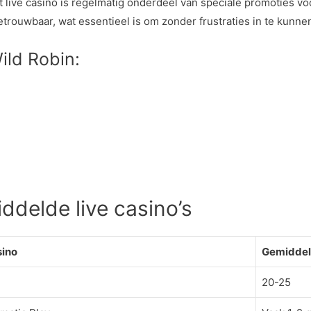
live casino is regelmatig onderdeel van speciale promoties vo
etrouwbaar, wat essentieel is om zonder frustraties in te kunnen
ild Robin:
iddelde live casino’s
sino
Gemiddel
20-25