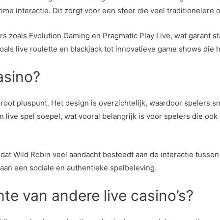
ime interactie. Dit zorgt voor een sfeer die veel traditionelere
zoals Evolution Gaming en Pragmatic Play Live, wat garant staa
zoals live roulette en blackjack tot innovatieve game shows di
asino?
groot pluspunt. Het design is overzichtelijk, waardoor spelers 
ive spel soepel, wat vooral belangrijk is voor spelers die ook 
dat Wild Robin veel aandacht besteedt aan de interactie tussen 
j aan een sociale en authentieke spelbeleving.
hte van andere live casino’s?