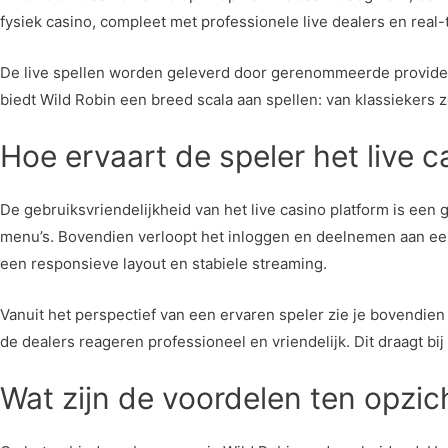
fysiek casino, compleet met professionele live dealers en real-t
De live spellen worden geleverd door gerenommeerde providers 
biedt Wild Robin een breed scala aan spellen: van klassiekers 
Hoe ervaart de speler het live c
De gebruiksvriendelijkheid van het live casino platform is een 
menu’s. Bovendien verloopt het inloggen en deelnemen aan een l
een responsieve layout en stabiele streaming.
Vanuit het perspectief van een ervaren speler zie je bovendien 
de dealers reageren professioneel en vriendelijk. Dit draagt bi
Wat zijn de voordelen ten opzic