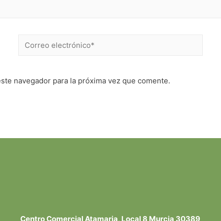
Correo
electrónico*
este navegador para la próxima vez que comente.
Centro Comercial Atamaria, Local 8 Murcia 30389