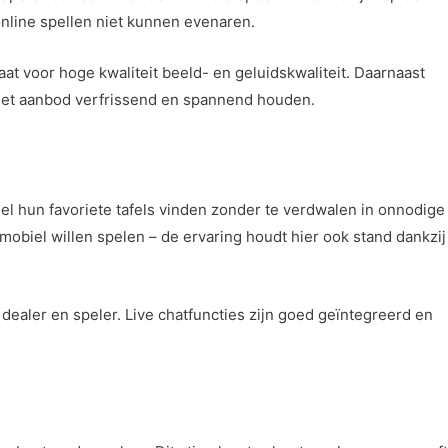
 online spellen niet kunnen evenaren.
t voor hoge kwaliteit beeld- en geluidskwaliteit. Daarnaast
e het aanbod verfrissend en spannend houden.
snel hun favoriete tafels vinden zonder te verdwalen in onnodige
mobiel willen spelen – de ervaring houdt hier ook stand dankzij
dealer en speler. Live chatfuncties zijn goed geïntegreerd en