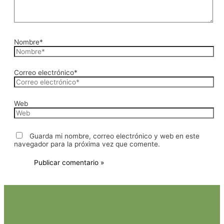
Nombre*
Correo electrónico*
Web
Guarda mi nombre, correo electrónico y web en este
navegador para la próxima vez que comente.