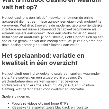
valt het op?
Hotloot casino is een relatief nieuwkomer binnen de online
gokwereld die met een frisse aanpak een eigen plek probeert te
veroveren. Wat direct opvalt is de moderne, gebruiksvriendelijke
interface en het ruime spelaanbod dat zowel beginnende als
ervaren spelers aanspreekt. Door een sterke focus op snelle
betalingen en aantrekkelijk bonusbeleid, richt Hotloot zich op een
speler die gemak en variatie voorop stelt. Wil je zelf ervaren hoe
deze casino ervaring eruitziet? Bezoek dan zeker
hotloot casino
.
Het spelaanbod: variatie en
kwaliteit in één overzicht
Hotloot biedt een indrukwekkend scala aan spellen, waaronder
slots, tafelspellen, en een uitgebreid live casino. De
platformbeheerders werken samen met bekende
softwareleveranciers zoals NetEnt, Play’n GO, en Evolution
Gaming, wat garant staat voor kwaliteit en innovatie.
Spelers vinden er:
Populaire videoslots met hoge RTP’s
Klassieke tafelspellen zoals blackjack en roulette