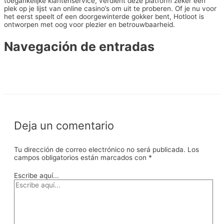
toegankelijke klantenservice, verdient deze platform zeker een
plek op je lijst van online casino’s om uit te proberen. Of je nu voor
het eerst speelt of een doorgewinterde gokker bent, Hotloot is
ontworpen met oog voor plezier en betrouwbaarheid.
Navegación de entradas
←
Entrada anterior
Entrada siguiente
→
Deja un comentario
Tu dirección de correo electrónico no será publicada.
Los
campos obligatorios están marcados con
*
Escribe aquí...