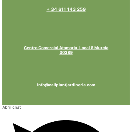
+ 34 611 143 259
Centro Comercial Atamaria, Local 8 Murcia
30389
Info@caliplantjardineria.com
Abrir chat