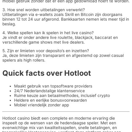
mobiel gebruik zonder dat er een app gedownload hoeft te worden.
3. Hoe snel worden uitbetalingen verwerkt?
Uitbetalingen via e-wallets zoals Skrill en Bitcoin zijn doorgaans
binnen 12 tot 24 uur afgerond. Bankkaarten nemen iets meer tijd in
beslag.
4. Welke spellen kan ik spelen in het live casino?
Je vindt er onder andere live roulette, blackjack, baccarat en
verschillende game shows met live dealers.
5. Zijn er limieten voor deposito’s en inzetten?
Ja, deze limieten zijn transparant en afgestemd op zowel casual
spelers als high rollers.
Quick facts over Hotloot
Maakt gebruik van topsoftware providers
24/7 Nederlandstalige klantenservice
Ruime keuze aan betaalmethodes, inclusief crypto
Heldere en eerlijke bonusvoorwaarden
Mobiel vriendelijk zonder app
Hotloot casino biedt een complete en moderne ervaring die
inspeelt op de wensen van de hedendaagse speler. Met een
evenwichtige mix van kwaliteitsspellen, snelle betalingen, en