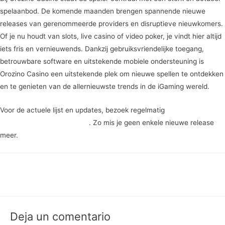
spelaanbod. De komende maanden brengen spannende nieuwe
releases van gerenommeerde providers en disruptieve nieuwkomers.
Of je nu houdt van slots, live casino of video poker, je vindt hier altijd
iets fris en vernieuwends. Dankzij gebruiksvriendelijke toegang,
betrouwbare software en uitstekende mobiele ondersteuning is
Orozino Casino een uitstekende plek om nieuwe spellen te ontdekken
en te genieten van de allernieuwste trends in de iGaming wereld.
Voor de actuele lijst en updates, bezoek regelmatig
https://orozinocasino1.com/
. Zo mis je geen enkele nieuwe release
meer.
Navegación
←
Entrada anterior
Entrada siguiente
→
de
entradas
Deja un comentario