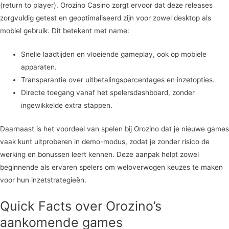
(return to player). Orozino Casino zorgt ervoor dat deze releases
zorgvuldig getest en geoptimaliseerd zijn voor zowel desktop als
mobiel gebruik. Dit betekent met name:
Snelle laadtijden en vloeiende gameplay, ook op mobiele
apparaten.
Transparantie over uitbetalingspercentages en inzetopties.
Directe toegang vanaf het spelersdashboard, zonder
ingewikkelde extra stappen.
Daarnaast is het voordeel van spelen bij Orozino dat je nieuwe games
vaak kunt uitproberen in demo-modus, zodat je zonder risico de
werking en bonussen leert kennen. Deze aanpak helpt zowel
beginnende als ervaren spelers om weloverwogen keuzes te maken
voor hun inzetstrategieën.
Quick Facts over Orozino’s
aankomende games