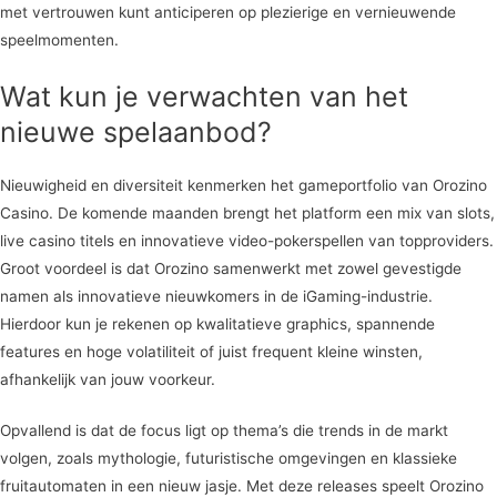
met vertrouwen kunt anticiperen op plezierige en vernieuwende
speelmomenten.
Wat kun je verwachten van het
nieuwe spelaanbod?
Nieuwigheid en diversiteit kenmerken het gameportfolio van Orozino
Casino. De komende maanden brengt het platform een mix van slots,
live casino titels en innovatieve video-pokerspellen van topproviders.
Groot voordeel is dat Orozino samenwerkt met zowel gevestigde
namen als innovatieve nieuwkomers in de iGaming-industrie.
Hierdoor kun je rekenen op kwalitatieve graphics, spannende
features en hoge volatiliteit of juist frequent kleine winsten,
afhankelijk van jouw voorkeur.
Opvallend is dat de focus ligt op thema’s die trends in de markt
volgen, zoals mythologie, futuristische omgevingen en klassieke
fruitautomaten in een nieuw jasje. Met deze releases speelt Orozino