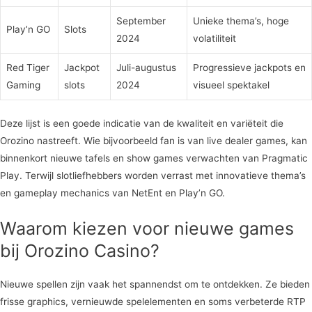
September
Unieke thema’s, hoge
Play’n GO
Slots
2024
volatiliteit
Red Tiger
Jackpot
Juli-augustus
Progressieve jackpots en
Gaming
slots
2024
visueel spektakel
Deze lijst is een goede indicatie van de kwaliteit en variëteit die
Orozino nastreeft. Wie bijvoorbeeld fan is van live dealer games, kan
binnenkort nieuwe tafels en show games verwachten van Pragmatic
Play. Terwijl slotliefhebbers worden verrast met innovatieve thema’s
en gameplay mechanics van NetEnt en Play’n GO.
Waarom kiezen voor nieuwe games
bij Orozino Casino?
Nieuwe spellen zijn vaak het spannendst om te ontdekken. Ze bieden
frisse graphics, vernieuwde spelelementen en soms verbeterde RTP