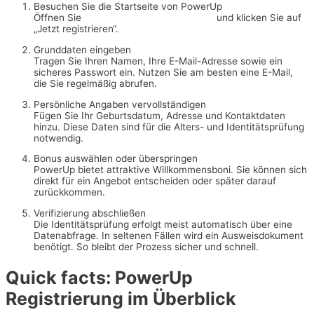
Besuchen Sie die Startseite von PowerUp
Öffnen Sie
powerup casino deutschland
und klicken Sie auf
„Jetzt registrieren“.
Grunddaten eingeben
Tragen Sie Ihren Namen, Ihre E-Mail-Adresse sowie ein
sicheres Passwort ein. Nutzen Sie am besten eine E-Mail,
die Sie regelmäßig abrufen.
Persönliche Angaben vervollständigen
Fügen Sie Ihr Geburtsdatum, Adresse und Kontaktdaten
hinzu. Diese Daten sind für die Alters- und Identitätsprüfung
notwendig.
Bonus auswählen oder überspringen
PowerUp bietet attraktive Willkommensboni. Sie können sich
direkt für ein Angebot entscheiden oder später darauf
zurückkommen.
Verifizierung abschließen
Die Identitätsprüfung erfolgt meist automatisch über eine
Datenabfrage. In seltenen Fällen wird ein Ausweisdokument
benötigt. So bleibt der Prozess sicher und schnell.
Quick facts: PowerUp
Registrierung im Überblick