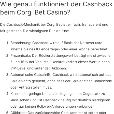
Wie genau funktioniert der Cashback
beim Corgi Bet Casino?
Die Cashback-Mechanik bei Corgi Bet ist einfach, transparent und
fair gestaltet. Die wichtigsten Punkte sind:
Berechnung: Cashback wird auf Basis der Nettoverluste
innerhalb eines Kalendertages oder einer Woche berechnet.
Prozentsatz: Der Rückerstattungswert beträgt meist zwischen
5 und 15 % der Verluste – konkret variiert dieser Wert je nach
VIP-Level und laufenden Aktionen.
Automatische Gutschrift: Cashback wird automatisch auf das
Spielerkonto gebucht, ohne dass der Spieler einen Bonuscode
oder Antrag stellen muss.
Keine oder geringe Umsatzbedingungen: Im Gegensatz zu
klassischen Boni ist Cashback häufig mit deutlich niedrigeren
oder gar keinen Rollover-Anforderungen verbunden.
Gültigkeit: Das zurückgezahlte Geld kann meist sofort oder