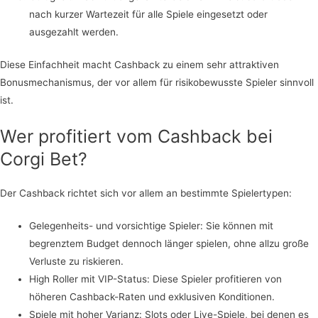
nach kurzer Wartezeit für alle Spiele eingesetzt oder
ausgezahlt werden.
Diese Einfachheit macht Cashback zu einem sehr attraktiven
Bonusmechanismus, der vor allem für risikobewusste Spieler sinnvoll
ist.
Wer profitiert vom Cashback bei
Corgi Bet?
Der Cashback richtet sich vor allem an bestimmte Spielertypen:
Gelegenheits- und vorsichtige Spieler: Sie können mit
begrenztem Budget dennoch länger spielen, ohne allzu große
Verluste zu riskieren.
High Roller mit VIP-Status: Diese Spieler profitieren von
höheren Cashback-Raten und exklusiven Konditionen.
Spiele mit hoher Varianz: Slots oder Live-Spiele, bei denen es