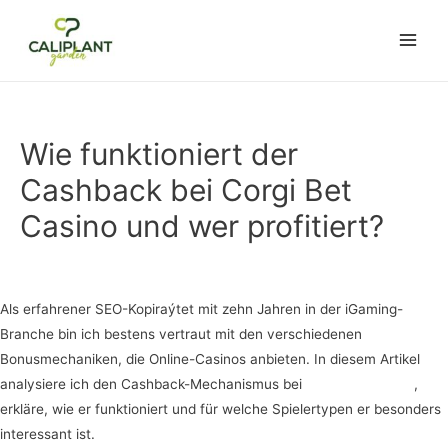
on gamstop
zbahis
jojobet
สล็อตเว็บตรง
grandpashabet
grandpashabet
türk
Main
Men
Wie funktioniert der
Cashback bei Corgi Bet
Casino und wer profitiert?
Deja un comentario
/
Uncategorized
/ Por
admin
Als erfahrener SEO-Kopiraýtet mit zehn Jahren in der iGaming-
Branche bin ich bestens vertraut mit den verschiedenen
Bonusmechaniken, die Online-Casinos anbieten. In diesem Artikel
analysiere ich den Cashback-Mechanismus bei
Corgi Bet Casino
,
erkläre, wie er funktioniert und für welche Spielertypen er besonders
interessant ist.