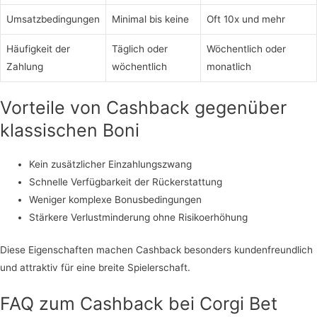
Umsatzbedingungen
Minimal bis keine
Oft 10x und mehr
Häufigkeit der
Täglich oder
Wöchentlich oder
Zahlung
wöchentlich
monatlich
Vorteile von Cashback gegenüber
klassischen Boni
Kein zusätzlicher Einzahlungszwang
Schnelle Verfügbarkeit der Rückerstattung
Weniger komplexe Bonusbedingungen
Stärkere Verlustminderung ohne Risikoerhöhung
Diese Eigenschaften machen Cashback besonders kundenfreundlich
und attraktiv für eine breite Spielerschaft.
FAQ zum Cashback bei Corgi Bet