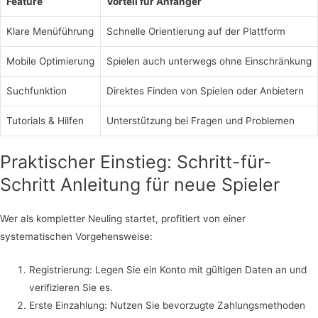
Feature
Vorteil für Anfänger
Klare Menüführung
Schnelle Orientierung auf der Plattform
Mobile Optimierung
Spielen auch unterwegs ohne Einschränkung
Suchfunktion
Direktes Finden von Spielen oder Anbietern
Tutorials & Hilfen
Unterstützung bei Fragen und Problemen
Praktischer Einstieg: Schritt-für-
Schritt Anleitung für neue Spieler
Wer als kompletter Neuling startet, profitiert von einer
systematischen Vorgehensweise:
Registrierung: Legen Sie ein Konto mit gültigen Daten an und
verifizieren Sie es.
Erste Einzahlung: Nutzen Sie bevorzugte Zahlungsmethoden