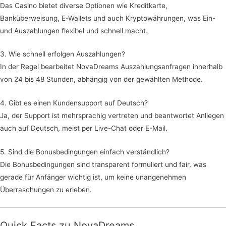
Das Casino bietet diverse Optionen wie Kreditkarte,
Banküberweisung, E-Wallets und auch Kryptowährungen, was Ein-
und Auszahlungen flexibel und schnell macht.
3. Wie schnell erfolgen Auszahlungen?
In der Regel bearbeitet NovaDreams Auszahlungsanfragen innerhalb
von 24 bis 48 Stunden, abhängig von der gewählten Methode.
4. Gibt es einen Kundensupport auf Deutsch?
Ja, der Support ist mehrsprachig vertreten und beantwortet Anliegen
auch auf Deutsch, meist per Live-Chat oder E-Mail.
5. Sind die Bonusbedingungen einfach verständlich?
Die Bonusbedingungen sind transparent formuliert und fair, was
gerade für Anfänger wichtig ist, um keine unangenehmen
Überraschungen zu erleben.
Quick Facts zu NovaDreams