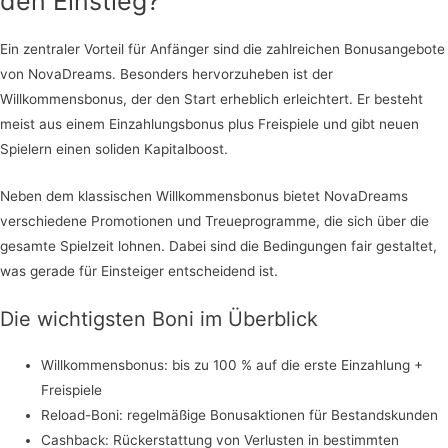
den Einstieg?
Ein zentraler Vorteil für Anfänger sind die zahlreichen Bonusangebote
von NovaDreams. Besonders hervorzuheben ist der
Willkommensbonus, der den Start erheblich erleichtert. Er besteht
meist aus einem Einzahlungsbonus plus Freispiele und gibt neuen
Spielern einen soliden Kapitalboost.
Neben dem klassischen Willkommensbonus bietet NovaDreams
verschiedene Promotionen und Treueprogramme, die sich über die
gesamte Spielzeit lohnen. Dabei sind die Bedingungen fair gestaltet,
was gerade für Einsteiger entscheidend ist.
Die wichtigsten Boni im Überblick
Willkommensbonus: bis zu 100 % auf die erste Einzahlung +
Freispiele
Reload-Boni: regelmäßige Bonusaktionen für Bestandskunden
Cashback: Rückerstattung von Verlusten in bestimmten