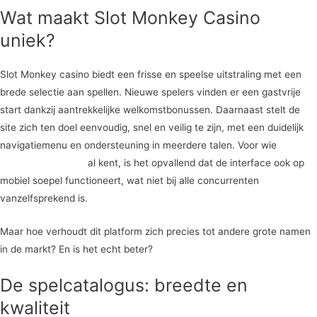
Wat maakt Slot Monkey Casino
uniek?
Slot Monkey casino biedt een frisse en speelse uitstraling met een
brede selectie aan spellen. Nieuwe spelers vinden er een gastvrije
start dankzij aantrekkelijke welkomstbonussen. Daarnaast stelt de
site zich ten doel eenvoudig, snel en veilig te zijn, met een duidelijk
navigatiemenu en ondersteuning in meerdere talen. Voor wie
slotmonkey casino
al kent, is het opvallend dat de interface ook op
mobiel soepel functioneert, wat niet bij alle concurrenten
vanzelfsprekend is.
Maar hoe verhoudt dit platform zich precies tot andere grote namen
in de markt? En is het echt beter?
De spelcatalogus: breedte en
kwaliteit