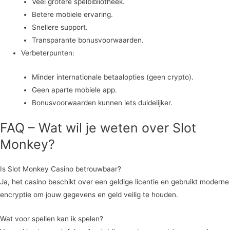
Veel grotere spelbibliotheek.
Betere mobiele ervaring.
Snellere support.
Transparante bonusvoorwaarden.
Verbeterpunten:
Minder internationale betaalopties (geen crypto).
Geen aparte mobiele app.
Bonusvoorwaarden kunnen iets duidelijker.
FAQ – Wat wil je weten over Slot
Monkey?
Is Slot Monkey Casino betrouwbaar?
Ja, het casino beschikt over een geldige licentie en gebruikt moderne
encryptie om jouw gegevens en geld veilig te houden.
Wat voor spellen kan ik spelen?