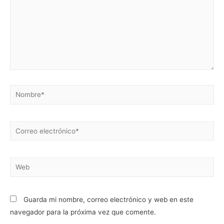
Nombre*
Correo
electrónico*
Web
Guarda mi nombre, correo electrónico y web en este
navegador para la próxima vez que comente.