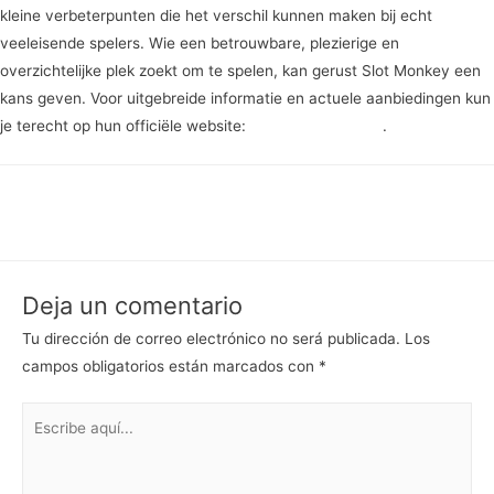
kleine verbeterpunten die het verschil kunnen maken bij echt
veeleisende spelers. Wie een betrouwbare, plezierige en
overzichtelijke plek zoekt om te spelen, kan gerust Slot Monkey een
kans geven. Voor uitgebreide informatie en actuele aanbiedingen kun
je terecht op hun officiële website:
slotmonkey casino
.
Navegación
←
Entrada anterior
Entrada siguiente
→
de
entradas
Deja un comentario
Tu dirección de correo electrónico no será publicada.
Los
campos obligatorios están marcados con
*
Escribe
aquí...