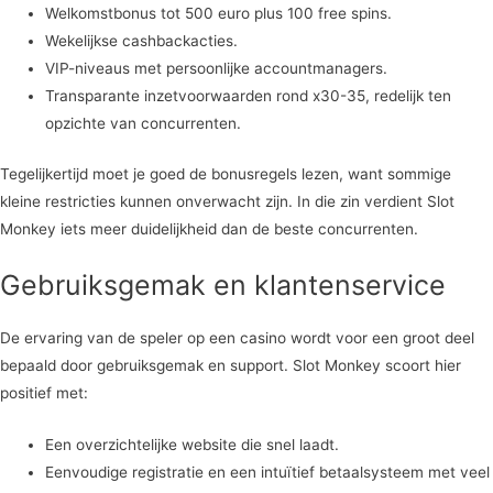
Welkomstbonus tot 500 euro plus 100 free spins.
Wekelijkse cashbackacties.
VIP-niveaus met persoonlijke accountmanagers.
Transparante inzetvoorwaarden rond x30-35, redelijk ten
opzichte van concurrenten.
Tegelijkertijd moet je goed de bonusregels lezen, want sommige
kleine restricties kunnen onverwacht zijn. In die zin verdient Slot
Monkey iets meer duidelijkheid dan de beste concurrenten.
Gebruiksgemak en klantenservice
De ervaring van de speler op een casino wordt voor een groot deel
bepaald door gebruiksgemak en support. Slot Monkey scoort hier
positief met:
Een overzichtelijke website die snel laadt.
Eenvoudige registratie en een intuïtief betaalsysteem met veel