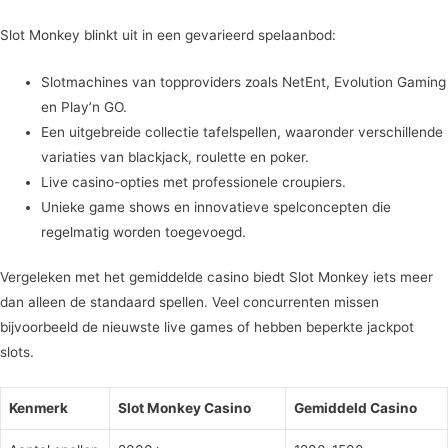
Slot Monkey blinkt uit in een gevarieerd spelaanbod:
Slotmachines van topproviders zoals NetEnt, Evolution Gaming
en Play’n GO.
Een uitgebreide collectie tafelspellen, waaronder verschillende
variaties van blackjack, roulette en poker.
Live casino-opties met professionele croupiers.
Unieke game shows en innovatieve spelconcepten die
regelmatig worden toegevoegd.
Vergeleken met het gemiddelde casino biedt Slot Monkey iets meer
dan alleen de standaard spellen. Veel concurrenten missen
bijvoorbeeld de nieuwste live games of hebben beperkte jackpot
slots.
Kenmerk
Slot Monkey Casino
Gemiddeld Casino