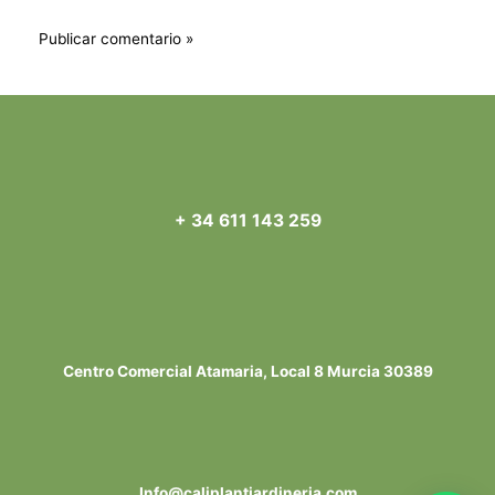
+ 34 611 143 259
Centro Comercial Atamaria, Local 8 Murcia 30389
Info@caliplantjardineria.com