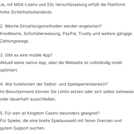
Ja, mit MGA-Lizenz und SSL-Verschlüsselung erfüllt die Plattform
hohe Sicherheitsstandards.
2. Welche Einzahlungsmethoden werden angeboten?
Kreditkarte, Sofortüberweisung, PayPal, Trustly und weitere gängige
Zahlungswege.
3. Gibt es eine mobile App?
Aktuell keine native App, aber die Webseite ist vollständig mobil
optimiert.
4. Wie funktioniert der Selbst- und Spielsperrenbereich?
Im Benutzermenü können Sie Limits setzen oder sich selbst zeitweise
oder dauerhaft ausschließen.
5. Für wen ist Kingdom Casino besonders geeignet?
Für Spieler, die eine breite Spielauswahl mit fairen Grenzen und
gutem Support suchen.