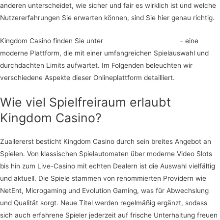
anderen unterscheidet, wie sicher und fair es wirklich ist und welche
Nutzererfahrungen Sie erwarten können, sind Sie hier genau richtig.
Kingdom Casino finden Sie unter
kingdomcasino.de.com
– eine
moderne Plattform, die mit einer umfangreichen Spielauswahl und
durchdachten Limits aufwartet. Im Folgenden beleuchten wir
verschiedene Aspekte dieser Onlineplattform detailliert.
Wie viel Spielfreiraum erlaubt
Kingdom Casino?
Zuallererst besticht Kingdom Casino durch sein breites Angebot an
Spielen. Von klassischen Spielautomaten über moderne Video Slots
bis hin zum Live-Casino mit echten Dealern ist die Auswahl vielfältig
und aktuell. Die Spiele stammen von renommierten Providern wie
NetEnt, Microgaming und Evolution Gaming, was für Abwechslung
und Qualität sorgt. Neue Titel werden regelmäßig ergänzt, sodass
sich auch erfahrene Spieler jederzeit auf frische Unterhaltung freuen