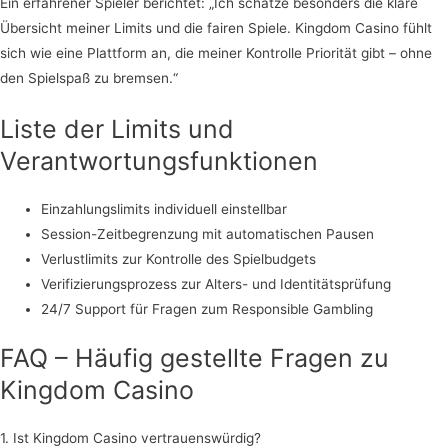
Ein erfahrener Spieler berichtet: „Ich schätze besonders die klare
Übersicht meiner Limits und die fairen Spiele. Kingdom Casino fühlt
sich wie eine Plattform an, die meiner Kontrolle Priorität gibt – ohne
den Spielspaß zu bremsen.“
Liste der Limits und
Verantwortungsfunktionen
Einzahlungslimits individuell einstellbar
Session-Zeitbegrenzung mit automatischen Pausen
Verlustlimits zur Kontrolle des Spielbudgets
Verifizierungsprozess zur Alters- und Identitätsprüfung
24/7 Support für Fragen zum Responsible Gambling
FAQ – Häufig gestellte Fragen zu
Kingdom Casino
1. Ist Kingdom Casino vertrauenswürdig?