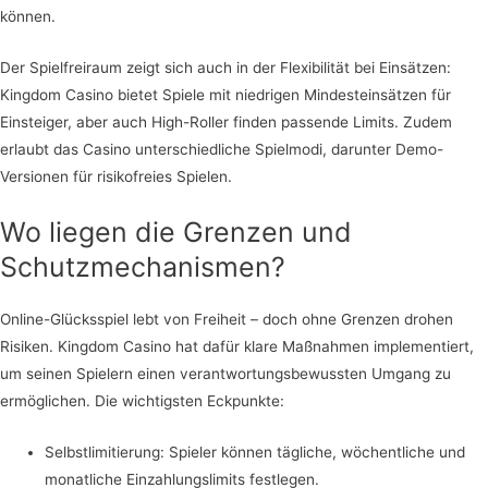
können.
Der Spielfreiraum zeigt sich auch in der Flexibilität bei Einsätzen:
Kingdom Casino bietet Spiele mit niedrigen Mindesteinsätzen für
Einsteiger, aber auch High-Roller finden passende Limits. Zudem
erlaubt das Casino unterschiedliche Spielmodi, darunter Demo-
Versionen für risikofreies Spielen.
Wo liegen die Grenzen und
Schutzmechanismen?
Online-Glücksspiel lebt von Freiheit – doch ohne Grenzen drohen
Risiken. Kingdom Casino hat dafür klare Maßnahmen implementiert,
um seinen Spielern einen verantwortungsbewussten Umgang zu
ermöglichen. Die wichtigsten Eckpunkte:
Selbstlimitierung: Spieler können tägliche, wöchentliche und
monatliche Einzahlungslimits festlegen.