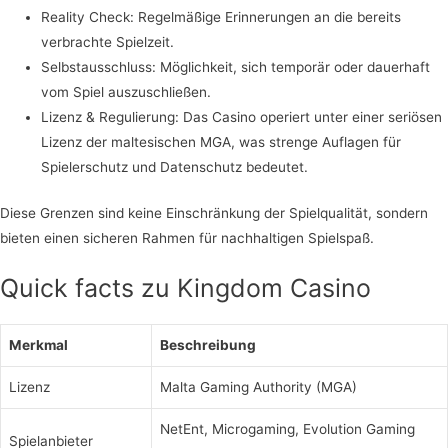
Reality Check: Regelmäßige Erinnerungen an die bereits
verbrachte Spielzeit.
Selbstausschluss: Möglichkeit, sich temporär oder dauerhaft
vom Spiel auszuschließen.
Lizenz & Regulierung: Das Casino operiert unter einer seriösen
Lizenz der maltesischen MGA, was strenge Auflagen für
Spielerschutz und Datenschutz bedeutet.
Diese Grenzen sind keine Einschränkung der Spielqualität, sondern
bieten einen sicheren Rahmen für nachhaltigen Spielspaß.
Quick facts zu Kingdom Casino
Merkmal
Beschreibung
Lizenz
Malta Gaming Authority (MGA)
NetEnt, Microgaming, Evolution Gaming
Spielanbieter