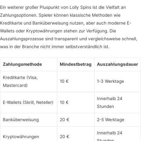
Ein weiterer großer Pluspunkt von Lolly Spins ist die Vielfalt an
Zahlungsoptionen. Spieler können klassische Methoden wie
Kreditkarte und Banküberweisung nutzen, aber auch moderne E-
Wallets oder Kryptowährungen stehen zur Verfügung. Die
Auszahlungsprozesse sind transparent und vergleichsweise schnell,
was in der Branche nicht immer selbstverständlich ist.
Zahlungsmethode
Mindestbetrag
Auszahlungsdauer
Kreditkarte (Visa,
10 €
1-3 Werktage
Mastercard)
Innerhalb 24
E-Wallets (Skrill, Neteller)
10 €
Stunden
Banküberweisung
20 €
2-5 Werktage
Innerhalb 24
Kryptowährungen
20 €
Stunden