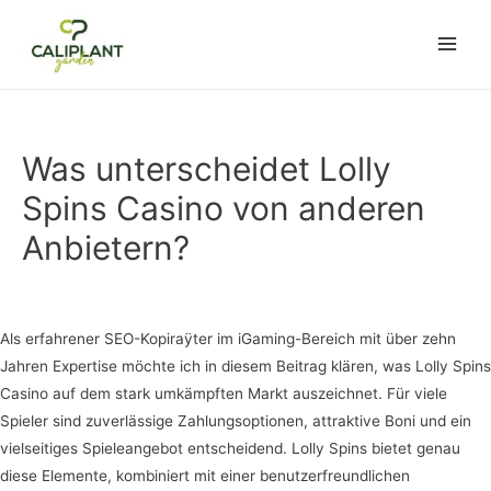
o
casino not on gamstop
zbahis
jojobet
สล็อตเว็บตรง
grandpashabet
gran
Main
Men
Was unterscheidet Lolly
Spins Casino von anderen
Anbietern?
Deja un comentario
/
Uncategorized
/ Por
admin
Als erfahrener SEO-Kopiraÿter im iGaming-Bereich mit über zehn
Jahren Expertise möchte ich in diesem Beitrag klären, was Lolly Spins
Casino auf dem stark umkämpften Markt auszeichnet. Für viele
Spieler sind zuverlässige Zahlungsoptionen, attraktive Boni und ein
vielseitiges Spieleangebot entscheidend. Lolly Spins bietet genau
diese Elemente, kombiniert mit einer benutzerfreundlichen