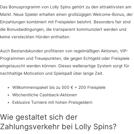
Das Bonusprogramm von Lolly Spins gehört zu den attraktivsten am
Markt. Neue Spieler erhalten einen großzügigen Welcome-Bonus, der
Einzahlungen kombiniert mit Freispielen belohnt. Besonders fair sind
die Bonusbedingungen, die transparent kommuniziert werden und
keine versteckten Hürden enthalten.
Auch Bestandskunden profitieren von regelmäßigen Aktionen, VIP-
Programmen und Treuepunkten, die gegen Echtgeld oder Freispiele
eingetauscht werden können. Dieses wellenartige System sorgt für
nachhaltige Motivation und Spielspaß über lange Zeit.
Willkommenspaket bis zu 500 € + 200 Freispiele
Wöchentliche Cashback-Aktionen
Exklusive Turniere mit hohen Preisgeldern
Wie gestaltet sich der
Zahlungsverkehr bei Lolly Spins?