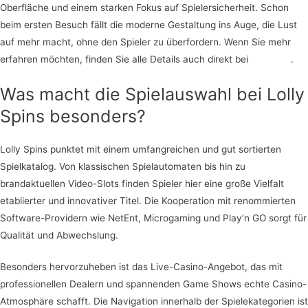
Oberfläche und einem starken Fokus auf Spielersicherheit. Schon
beim ersten Besuch fällt die moderne Gestaltung ins Auge, die Lust
auf mehr macht, ohne den Spieler zu überfordern. Wenn Sie mehr
erfahren möchten, finden Sie alle Details auch direkt bei
lollyspins
.
Was macht die Spielauswahl bei Lolly
Spins besonders?
Lolly Spins punktet mit einem umfangreichen und gut sortierten
Spielkatalog. Von klassischen Spielautomaten bis hin zu
brandaktuellen Video-Slots finden Spieler hier eine große Vielfalt
etablierter und innovativer Titel. Die Kooperation mit renommierten
Software-Providern wie NetEnt, Microgaming und Play’n GO sorgt für
Qualität und Abwechslung.
Besonders hervorzuheben ist das Live-Casino-Angebot, das mit
professionellen Dealern und spannenden Game Shows echte Casino-
Atmosphäre schafft. Die Navigation innerhalb der Spielekategorien ist