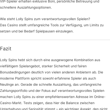
VIP-Spieler erhalten exklusive Boni, persönliche Betreuung und
schnellere Auszahlungsoptionen.
Wie steht Lolly Spins zum verantwortungsvollen Spielen?
Das Casino stellt umfangreiche Tools zur Verfügung, um Limits zu
setzen und bei Bedarf Spielpausen einzulegen.
Fazit
Lolly Spins hebt sich durch eine ausgewogene Kombination aus
vielfältigem Spielangebot, starker Sicherheit und fairen
Bonusbedingungen deutlich von vielen anderen Anbietern ab. Die
moderne Plattform spricht sowohl erfahrene Spieler als auch
Neulinge an. Gerade die schnelle Auszahlung, das umfangreiche
Zahlungsportfolio und der Fokus auf verantwortungsvolles Spielen
machen Lolly Spins zu einer empfehlenswerten Adresse im Online-
Casino-Markt. Tests zeigen, dass hier die Balance zwischen
Unterhaltung und Seriosität stimmt – ein wichtiger Aspekt, den nicht