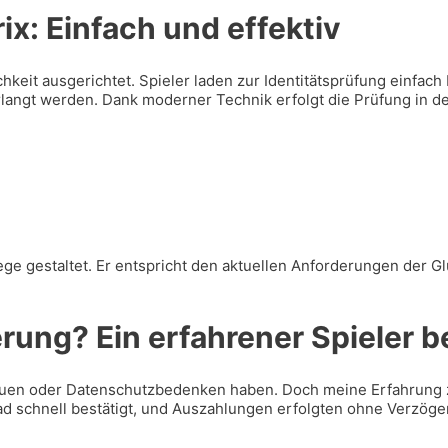
ix: Einfach und effektiv
ichkeit ausgerichtet. Spieler laden zur Identitätsprüfung einf
angt werden. Dank moderner Technik erfolgt die Prüfung in de
ege gestaltet. Er entspricht den aktuellen Anforderungen der 
rung? Ein erfahrener Spieler b
uen oder Datenschutzbedenken haben. Doch meine Erfahrung zeigt
schnell bestätigt, und Auszahlungen erfolgten ohne Verzögerun