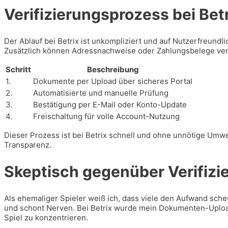
Verifizierungsprozess bei Betr
Der Ablauf bei Betrix ist unkompliziert und auf Nutzerfreundl
Zusätzlich können Adressnachweise oder Zahlungsbelege verl
Schritt
Beschreibung
1.
Dokumente per Upload über sicheres Portal
2.
Automatisierte und manuelle Prüfung
3.
Bestätigung per E-Mail oder Konto-Update
4.
Freischaltung für volle Account-Nutzung
Dieser Prozess ist bei Betrix schnell und ohne unnötige Umw
Transparenz.
Skeptisch gegenüber Verifizie
Als ehemaliger Spieler weiß ich, dass viele den Aufwand sche
und schont Nerven. Bei Betrix wurde mein Dokumenten-Upload 
Spiel zu konzentrieren.