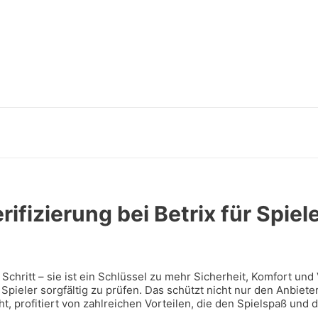
iteleri
pusulabet
deneme bonusu
mostbet
güvenilir bahis siteleri
rifizierung bei Betrix für Spiel
r Schritt – sie ist ein Schlüssel zu mehr Sicherheit, Komfort un
 Spieler sorgfältig zu prüfen. Das schützt nicht nur den Anbiete
t, profitiert von zahlreichen Vorteilen, die den Spielspaß und 