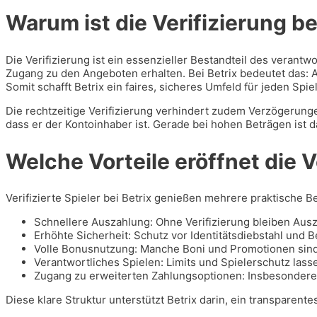
Warum ist die Verifizierung be
Die Verifizierung ist ein essenzieller Bestandteil des verant
Zugang zu den Angeboten erhalten. Bei Betrix bedeutet das: 
Somit schafft Betrix ein faires, sicheres Umfeld für jeden Spiel
Die rechtzeitige Verifizierung verhindert zudem Verzögerunge
dass er der Kontoinhaber ist. Gerade bei hohen Beträgen ist d
Welche Vorteile eröffnet die V
Verifizierte Spieler bei Betrix genießen mehrere praktische Be
Schnellere Auszahlung: Ohne Verifizierung bleiben Ausza
Erhöhte Sicherheit: Schutz vor Identitätsdiebstahl und 
Volle Bonusnutzung: Manche Boni und Promotionen sind a
Verantwortliches Spielen: Limits und Spielerschutz lass
Zugang zu erweiterten Zahlungsoptionen: Insbesondere f
Diese klare Struktur unterstützt Betrix darin, ein transparent