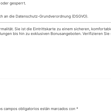
oder gesperrt.
ich an die Datenschutz-Grundverordnung (DSGVO).
Formalität. Sie ist die Eintrittskarte zu einem sicheren, komfor
hlungen bis hin zu exklusiven Bonusangeboten. Verifizieren Sie 
os campos obligatorios están marcados con
*