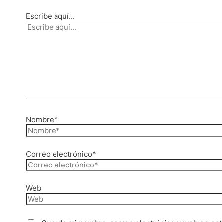
Escribe aquí...
Nombre*
Correo electrónico*
Web