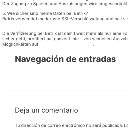
Der Zugang zu Spielen und Auszahlungen wird eingeschränkt 
5. Wie sicher sind meine Daten bei Betrix?
Betrix verwendet modernste SSL-Verschlüsselung und hält s
Die Verifizierung bei Betrix ist damit weit mehr als nur eine 
sicher geht, profitiert auf ganzer Linie – von schnellen Ausza
Möglichkeiten auf
https://betrixcasino-de.de/
.
Navegación de entradas
←
Entrada anterior
Entrada siguiente
→
Deja un comentario
Tu dirección de correo electrónico no será publicada.
L