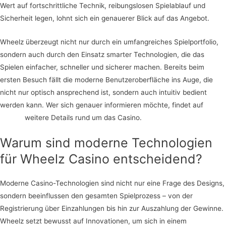
Wert auf fortschrittliche Technik, reibungslosen Spielablauf und
Sicherheit legen, lohnt sich ein genauerer Blick auf das Angebot.
Wheelz überzeugt nicht nur durch ein umfangreiches Spielportfolio,
sondern auch durch den Einsatz smarter Technologien, die das
Spielen einfacher, schneller und sicherer machen. Bereits beim
ersten Besuch fällt die moderne Benutzeroberfläche ins Auge, die
nicht nur optisch ansprechend ist, sondern auch intuitiv bedient
werden kann. Wer sich genauer informieren möchte, findet auf
wheelz
weitere Details rund um das Casino.
Warum sind moderne Technologien
für Wheelz Casino entscheidend?
Moderne Casino-Technologien sind nicht nur eine Frage des Designs,
sondern beeinflussen den gesamten Spielprozess – von der
Registrierung über Einzahlungen bis hin zur Auszahlung der Gewinne.
Wheelz setzt bewusst auf Innovationen, um sich in einem