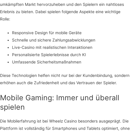
umkämpften Markt hervorzuheben und den Spielern ein nahtloses
Erlebnis zu bieten. Dabei spielen folgende Aspekte eine wichtige
Rolle:
Responsive Design für mobile Geräte
Schnelle und sichere Zahlungsabwicklungen
Live-Casino mit realistischen Interaktionen
Personalisierte Spielerlebnisse durch KI
Umfassende Sicherheitsmaßnahmen
Diese Technologien helfen nicht nur bei der Kundenbindung, sondern
erhöhen auch die Zufriedenheit und das Vertrauen der Spieler.
Mobile Gaming: Immer und überall
spielen
Die Mobilerfahrung ist bei Wheelz Casino besonders ausgeprägt. Die
Plattform ist vollständig für Smartphones und Tablets optimiert, ohne