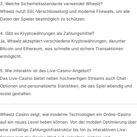
3. Welche Sicherheitsstandards verwendet Wheelz?
Wheelz nutzt SSL-Verschlüsselung und moderne Firewalls, um alle
Daten der Spieler bestmöglich zu schützen.
4. Gibt es Kryptowährungen als Zahlungsmittel?
Ja, Wheelz akzeptiert verschiedene Kryptowährungen, darunter
Bitcoin und Ethereum, was schnelle und sichere Transaktionen
ermöglicht.
5. Wie interaktiv ist das Live-Casino-Angebot?
Das Live-Casino bietet neben hochwertigen Streams auch Chat-
Optionen und personalisierte Statistiken, die das Spiel lebendig und
sozial gestalten.
Wheelz Casino zeigt, wie moderne Technologien ein Online-Casino
auf ein neues Level heben können. Von der mobilen Optimierung über
eine vielfältige Zahlungsinfrastruktur bis hin zu interaktiven Live-