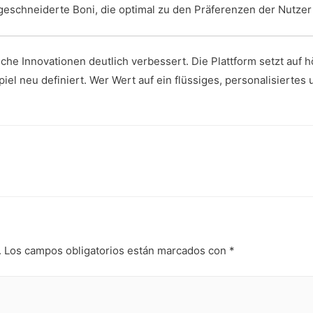
geschneiderte Boni, die optimal zu den Präferenzen der Nutzer
sche Innovationen deutlich verbessert. Die Plattform setzt auf
iel neu definiert. Wer Wert auf ein flüssiges, personalisiertes 
.
Los campos obligatorios están marcados con
*