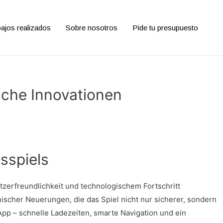
et
jojobet
casibom
holiganbet
jojobet
grandpashabet
jojobet
antalya
ajos realizados
Sobre nosotros
Pide tu presupuesto
sche Innovationen
sspiels
tzerfreundlichkeit und technologischem Fortschritt
nischer Neuerungen, die das Spiel nicht nur sicherer, sondern
App – schnelle Ladezeiten, smarte Navigation und ein