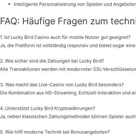
Intelligente Personalisierung von Spielen und Angebote
FAQ: Häufige Fragen zum techni
1. Ist Lucky Bird Casino auch für mobile Nutzer gut geeignet?
Ja, die Plattform ist vollständig responsiv und bietet sogar ei
2. Wie sicher sind die Zahlungen bei Lucky Bird?
Alle Transaktionen werden mit modernster SSL-Verschlüsselung
3. Was macht das Live-Casino von Lucky Bird besonders?
Die Kombination aus HD-Streaming, Echtzeit-Interaktion und ei
4. Unterstützt Lucky Bird Kryptowährungen?
Ja, neben klassischen Zahlungsmethoden können Spieler auch
5. Wie hilft moderne Technik bei Bonusangeboten?