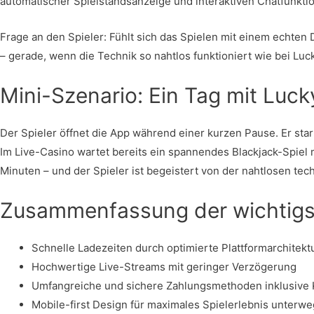
automatischer Spielstandsanzeige und interaktiven Chatfunkti
Frage an den Spieler: Fühlt sich das Spielen mit einem echten 
– gerade, wenn die Technik so nahtlos funktioniert wie bei Luck
Mini-Szenario: Ein Tag mit Luc
Der Spieler öffnet die App während einer kurzen Pause. Er sta
Im Live-Casino wartet bereits ein spannendes Blackjack-Spiel 
Minuten – und der Spieler ist begeistert von der nahtlosen te
Zusammenfassung der wichtigs
Schnelle Ladezeiten durch optimierte Plattformarchitekt
Hochwertige Live-Streams mit geringer Verzögerung
Umfangreiche und sichere Zahlungsmethoden inklusive
Mobile-first Design für maximales Spielerlebnis unterw