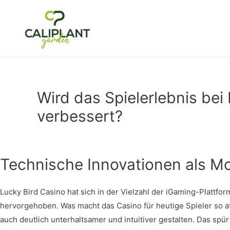
no not on gamstop
zbahis
jojobet
สล็อตเว็บตรง
grandpashabet
gran
Wird das Spielerlebnis bei
verbessert?
Deja un comentario
/
Uncategorized
/ Por
admin
Technische Innovationen als M
Lucky Bird Casino hat sich in der Vielzahl der iGaming-Plattf
hervorgehoben. Was macht das Casino für heutige Spieler so att
auch deutlich unterhaltsamer und intuitiver gestalten. Das spü