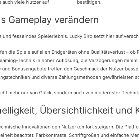
e auch viele Nutzer auf
luckybird io
bestätigen.
as Gameplay verändern
es und fesselndes Spielerlebnis. Lucky Bird setzt hier auf ver
n die Spiele auf allen Endgeräten ohne Qualitätsverlust – ob 
reaming-Technik in hoher Auflösung, die Verzögerungen minimier
ge und Bonusangebote treffen den Geschmack der Nutzer besser 
ungstechniken und diverse Zahlungsmethoden gewährleisten sch
icht mehr nur von Glück, sondern auch von modernster Technik 
lligkeit, Übersichtlichkeit und
technische Innovationen den Nutzerkomfort steigern. Die Plattfo
refreiheit beachtet: Farbkontraste, Schriftgrößen und einfache