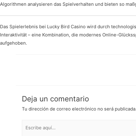
Algorithmen analysieren das Spielverhalten und bieten so maß
Das Spielerlebnis bei Lucky Bird Casino wird durch technologi
Interaktivität – eine Kombination, die modernes Online-Glückssp
aufgehoben.
Navegación
←
Entrada anterior
de
entradas
Deja un comentario
Tu dirección de correo electrónico no será publicada
Escribe
aquí...