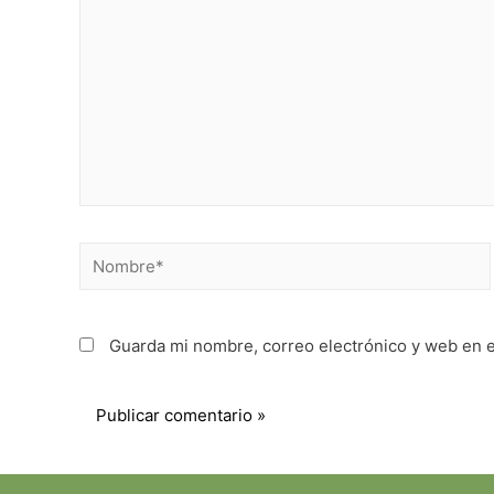
Nombre*
Guarda mi nombre, correo electrónico y web en 