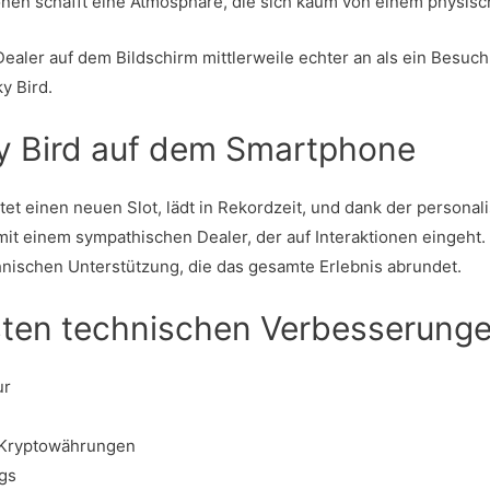
onen schafft eine Atmosphäre, die sich kaum von einem physisc
Dealer auf dem Bildschirm mittlerweile echter an als ein Besuch
y Bird.
ky Bird auf dem Smartphone
rtet einen neuen Slot, lädt in Rekordzeit, und dank der person
mit einem sympathischen Dealer, der auf Interaktionen eingeht.
chnischen Unterstützung, die das gesamte Erlebnis abrundet.
ten technischen Verbesserung
ur
 Kryptowährungen
egs