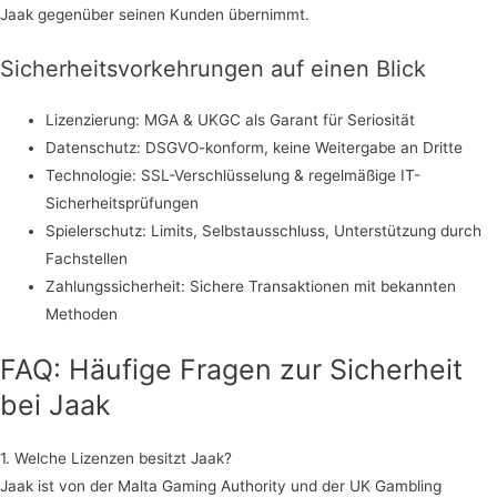
Jaak gegenüber seinen Kunden übernimmt.
Sicherheitsvorkehrungen auf einen Blick
Lizenzierung: MGA & UKGC als Garant für Seriosität
Datenschutz: DSGVO-konform, keine Weitergabe an Dritte
Technologie: SSL-Verschlüsselung & regelmäßige IT-
Sicherheitsprüfungen
Spielerschutz: Limits, Selbstausschluss, Unterstützung durch
Fachstellen
Zahlungssicherheit: Sichere Transaktionen mit bekannten
Methoden
FAQ: Häufige Fragen zur Sicherheit
bei Jaak
1. Welche Lizenzen besitzt Jaak?
Jaak ist von der Malta Gaming Authority und der UK Gambling