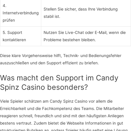
4.
Stellen Sie sicher, dass Ihre Verbindung
Internetverbindung
stabil ist.
prüfen
5. Support
Nutzen Sie Live-Chat oder E-Mail, wenn die
kontaktieren
Probleme bestehen bleiben.
Diese klare Vorgehensweise hilft, Technik- und Bedienungsfehler
auszuschließen und den Support effizient zu briefen.
Was macht den Support im Candy
Spinz Casino besonders?
Viele Spieler schätzen am Candy Spinz Casino vor allem die
Erreichbarkeit und die Fachkompetenz des Teams. Die Mitarbeiter
reagieren schnell, freundlich und sind mit den häufigsten Anliegen
bestens vertraut. Zudem bietet die Webseite Informationen in gut
strukturierten Rubriken an, sodass Spieler häufig selbst eine Lösung