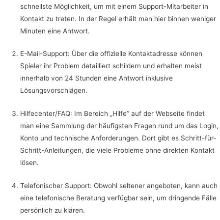
schnellste Möglichkeit, um mit einem Support-Mitarbeiter in
Kontakt zu treten. In der Regel erhält man hier binnen weniger
Minuten eine Antwort.
E-Mail-Support: Über die offizielle Kontaktadresse können
Spieler ihr Problem detailliert schildern und erhalten meist
innerhalb von 24 Stunden eine Antwort inklusive
Lösungsvorschlägen.
Hilfecenter/FAQ: Im Bereich „Hilfe“ auf der Webseite findet
man eine Sammlung der häufigsten Fragen rund um das Login,
Konto und technische Anforderungen. Dort gibt es Schritt-für-
Schritt-Anleitungen, die viele Probleme ohne direkten Kontakt
lösen.
Telefonischer Support: Obwohl seltener angeboten, kann auch
eine telefonische Beratung verfügbar sein, um dringende Fälle
persönlich zu klären.