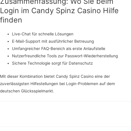
Zusammenfassung: Wo Sie beim
Login im Candy Spinz Casino Hilfe
finden
Live-Chat für schnelle Lösungen
E-Mail-Support mit ausführlicher Betreuung
Umfangreicher FAQ-Bereich als erste Anlaufstelle
Nutzerfreundliche Tools zur Passwort-Wiederherstellung
Sichere Technologie sorgt für Datenschutz
Mit dieser Kombination bietet Candy Spinz Casino eine der
zuverlässigsten Hilfestellungen bei Login-Problemen auf dem
deutschen Glücksspielmarkt.
Navegación
←
Entrada anterior
Entrada siguiente
→
de
entradas