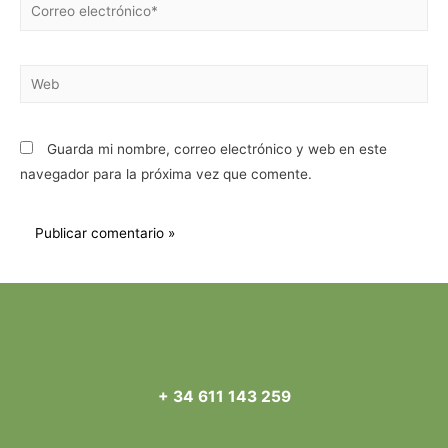
Correo
electrónico*
Web
Guarda mi nombre, correo electrónico y web en este
navegador para la próxima vez que comente.
+ 34 611 143 259