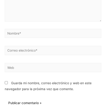
Nombre*
Correo
electrónico*
Web
Guarda mi nombre, correo electrónico y web en este
navegador para la próxima vez que comente.