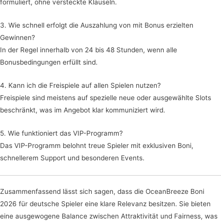
formuliert, ohne versteckte Klauseln.
3. Wie schnell erfolgt die Auszahlung von mit Bonus erzielten
Gewinnen?
In der Regel innerhalb von 24 bis 48 Stunden, wenn alle
Bonusbedingungen erfüllt sind.
4. Kann ich die Freispiele auf allen Spielen nutzen?
Freispiele sind meistens auf spezielle neue oder ausgewählte Slots
beschränkt, was im Angebot klar kommuniziert wird.
5. Wie funktioniert das VIP-Programm?
Das VIP-Programm belohnt treue Spieler mit exklusiven Boni,
schnellerem Support und besonderen Events.
Zusammenfassend lässt sich sagen, dass die OceanBreeze Boni
2026 für deutsche Spieler eine klare Relevanz besitzen. Sie bieten
eine ausgewogene Balance zwischen Attraktivität und Fairness, was