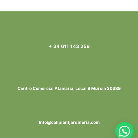
+ 34 611 143 259
Centro Comercial Atamaria, Local 8 Murcia 30389
Info@caliplantjardineria.com