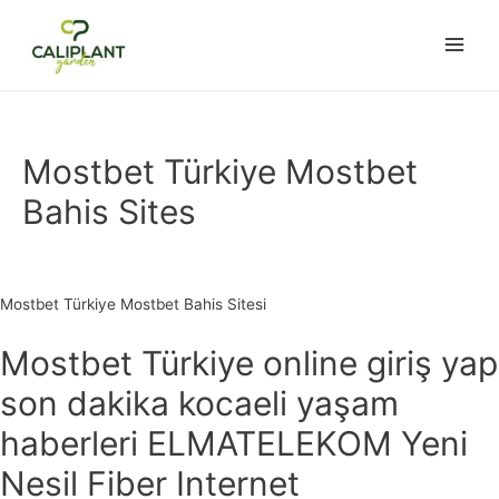
op
zbahis
jojobet
สล็อตเว็บตรง
casino siteleri
pusulabet
deneme bonusu
ma
Main
Men
Mostbet Türkiye Mostbet
Bahis Sites
Deja un comentario
/
Uncategorized
/ Por
admin
Mostbet Türkiye Mostbet Bahis Sitesi
Mostbet Türkiye online giriş yap
son dakika kocaeli yaşam
haberleri ELMATELEKOM Yeni
Nesil Fiber Internet