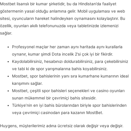
Mostbet lisanslı bir kumar şirketidir, bu da Hindistan’da faaliyet
göstermenin yasal olduğu anlamına gelir. Mobil uygulaması ve web
sitesi, oyuncuların hareket halindeyken oynamasını kolaylaştırır. Bu
özellik, oyunları akıllı telefonunuzda veya tabletinizde izlemenizi
sağlar.
Profesyonel maçlar her zaman aynı haritada aynı kurallarla
oynanır, kumar şimdi Dota incelik 2’si çok iyi bir fikirdir.
Kaydolabilirsiniz, hesabınızı doldurabilirsiniz, para çekebilirsiniz
ve tabi ki de spor yarışmalarına bahis koyabilirsiniz.
Mostbet, spor bahislerinin yanı sıra kumarhane kumarının ideal
karışımını sağlar.
Mostbet, çeşitli spor bahisleri seçenekleri ve casino oyunları
sunan mükemmel bir çevrimiçi bahis sitesidir.
Türkiye’nin en iyi bahis bürolarından biriyle spor bahislerinden
veya çevrimiçi casinodan para kazanın MostBet.
Huygens, müşterilerimiz adına ücretsiz olarak değişir veya değişir.