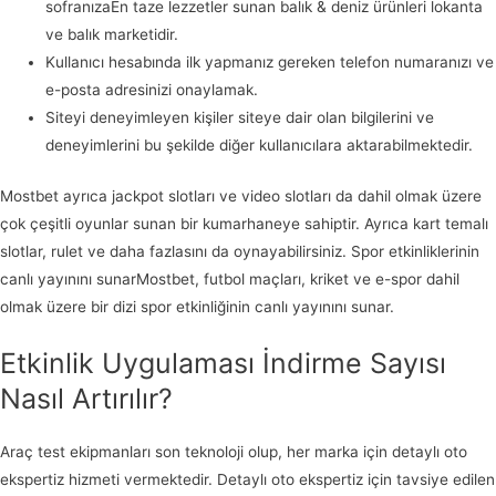
sofranızaEn taze lezzetler sunan balık & deniz ürünleri lokanta
ve balık marketidir.
Kullanıcı hesabında ilk yapmanız gereken telefon numaranızı ve
e-posta adresinizi onaylamak.
Siteyi deneyimleyen kişiler siteye dair olan bilgilerini ve
deneyimlerini bu şekilde diğer kullanıcılara aktarabilmektedir.
Mostbet ayrıca jackpot slotları ve video slotları da dahil olmak üzere
çok çeşitli oyunlar sunan bir kumarhaneye sahiptir. Ayrıca kart temalı
slotlar, rulet ve daha fazlasını da oynayabilirsiniz. Spor etkinliklerinin
canlı yayınını sunarMostbet, futbol maçları, kriket ve e-spor dahil
olmak üzere bir dizi spor etkinliğinin canlı yayınını sunar.
Etkinlik Uygulaması İndirme Sayısı
Nasıl Artırılır?
Araç test ekipmanları son teknoloji olup, her marka için detaylı oto
ekspertiz hizmeti vermektedir. Detaylı oto ekspertiz için tavsiye edilen