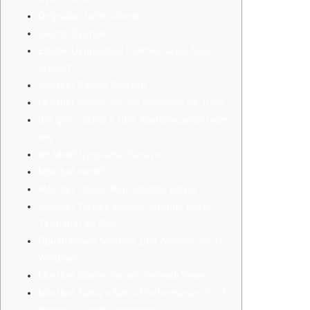
Doğrudan bahis siteniz
Casino Oyunları
Etkinlik Uygulaması İndirme Sayısı Nasıl
Artırılır?
Mostbet Casino Şikayeti
Mostbet Casino Oyuna Girilmiyor Bir Türlü
Bet giriş, güzgü 1 xBet Azərbaycanda rəsmi
sayt
Bir Mobil Uygulama Sunuyor
Mostbet Nedir?
Mostbet Casino Beni Mağdur Ediyor
Mostbet Türkiye Bahisçi Ofisinde Kayıt:
Talimatlar Ve Giriş
Приложения Mostbet Для Android, Ios И
Windows
Mostbet Casino Param Yatmadı Yatırın
Mostbet Türkiye Bahis Platformunun 2023