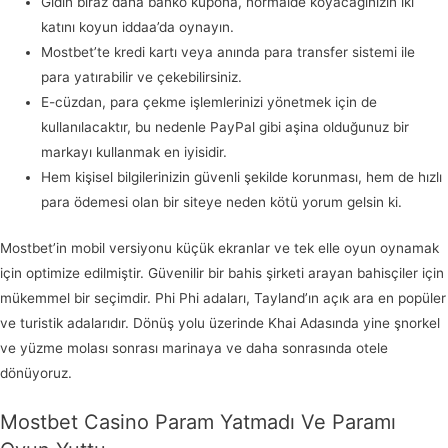
Gidin biraz daha banko kupona, normalde koyacagınızın iki
katını koyun iddaa’da oynayın.
Mostbet’te kredi kartı veya anında para transfer sistemi ile
para yatırabilir ve çekebilirsiniz.
E-cüzdan, para çekme işlemlerinizi yönetmek için de
kullanılacaktır, bu nedenle PayPal gibi aşina olduğunuz bir
markayı kullanmak en iyisidir.
Hem kişisel bilgilerinizin güvenli şekilde korunması, hem de hızlı
para ödemesi olan bir siteye neden kötü yorum gelsin ki.
Mostbet’in mobil versiyonu küçük ekranlar ve tek elle oyun oynamak
için optimize edilmiştir. Güvenilir bir bahis şirketi arayan bahisçiler için
mükemmel bir seçimdir. Phi Phi adaları, Tayland’ın açık ara en popüler
ve turistik adalarıdır. Dönüş yolu üzerinde Khai Adasında yine şnorkel
ve yüzme molası sonrası marinaya ve daha sonrasında otele
dönüyoruz.
Mostbet Casino Param Yatmadı Ve Paramı