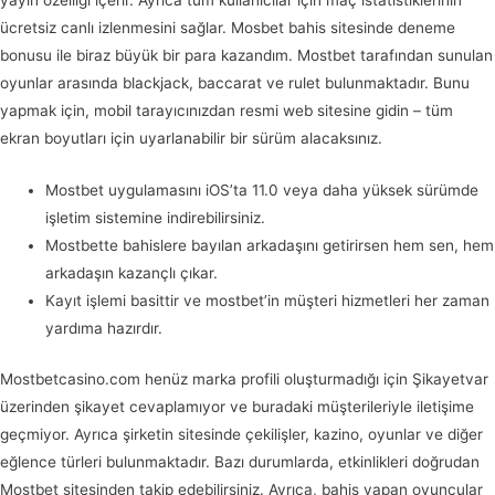
yayın özelliği içerir. Ayrıca tüm kullanıcılar için maç istatistiklerinin
ücretsiz canlı izlenmesini sağlar. Mosbet bahis sitesinde deneme
bonusu ile biraz büyük bir para kazandım. Mostbet tarafından sunulan
oyunlar arasında blackjack, baccarat ve rulet bulunmaktadır. Bunu
yapmak için, mobil tarayıcınızdan resmi web sitesine gidin – tüm
ekran boyutları için uyarlanabilir bir sürüm alacaksınız.
Mostbet uygulamasını iOS’ta 11.0 veya daha yüksek sürümde
işletim sistemine indirebilirsiniz.
Mostbette bahislere bayılan arkadaşını getirirsen hem sen, hem
arkadaşın kazançlı çıkar.
Kayıt işlemi basittir ve mostbet’in müşteri hizmetleri her zaman
yardıma hazırdır.
Mostbetcasino.com henüz marka profili oluşturmadığı için Şikayetvar
üzerinden şikayet cevaplamıyor ve buradaki müşterileriyle iletişime
geçmiyor. Ayrıca şirketin sitesinde çekilişler, kazino, oyunlar ve diğer
eğlence türleri bulunmaktadır. Bazı durumlarda, etkinlikleri doğrudan
Mostbet sitesinden takip edebilirsiniz. Ayrıca, bahis yapan oyuncular