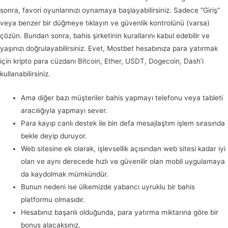
sonra, favori oyunlarınızı oynamaya başlayabilirsiniz. Sadece “Giriş”
veya benzer bir düğmeye tıklayın ve güvenlik kontrolünü (varsa)
çözün. Bundan sonra, bahis şirketinin kurallarını kabul edebilir ve
yaşınızı doğrulayabilirsiniz. Evet, Mostbet hesabınıza para yatırmak
için kripto para cüzdanı Bitcoin, Ether, USDT, Dogecoin, Dash’i
kullanabilirsiniz.
Ama diğer bazı müşteriler bahis yapmayı telefonu veya tableti
aracılığıyla yapmayı sever.
Para kayıp canlı destek ile bin defa mesajlaştım işlem sırasında
bekle deyip duruyor.
Web sitesine ek olarak, işlevsellik açısından web sitesi kadar iyi
olan ve aynı derecede hızlı ve güvenilir olan mobil uygulamaya
da kaydolmak mümkündür.
Bunun nedeni ise ülkemizde yabancı uyruklu bir bahis
platformu olmasıdır.
Hesabınız başarılı olduğunda, para yatırma miktarına göre bir
bonus alacaksınız.