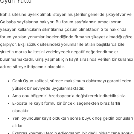
Oyun Yuttu
Bahis sitesine üyelik almak isteyen müşteriler genel de şikayetvar ve
Gelbaba sayfalarına bakıyor. Bu forum sayfalarının amacı sorun
yaşayan kullanıcıların sıkıntılarına çözüm olmaktadır. Site hakkında
forum yapılan yorumlar incelendiğinde firmanın şikayet almadığı göze
çarpıyor. Ekşi sözlük sitesindeki yorumlar ile atılan başlıklarda bile
şirketin marka kalitesini zedeleyecek negatif değerlendirmeler
bulunmamaktadır. Giriş yapmak için kayıt sırasında verilen bir kullanıcı
adı ve şifreye ihtiyacınız olacaktır.
Canlı Oyun kalitesi, sürece maksimum daldırmayı garanti eden
yüksek bir seviyede uygulanmaktadır.
Ama onu bölgenizi Azerbaycan’a değiştirerek indirebilirsiniz.
E-posta ile kayıt formu bir önceki seçenekten biraz farklı
olacaktır.
Yeni oyuncular kayıt olduktan sonra büyük hoş geldin bonusları
alırlar.
Ekspres koymayı tercih ediyorsanız, bir değil birkaç tane sonuç