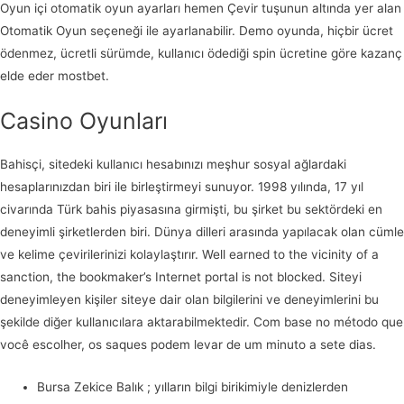
Oyun içi otomatik oyun ayarları hemen Çevir tuşunun altında yer alan
Otomatik Oyun seçeneği ile ayarlanabilir. Demo oyunda, hiçbir ücret
ödenmez, ücretli sürümde, kullanıcı ödediği spin ücretine göre kazanç
elde eder mostbet.
Casino Oyunları
Bahisçi, sitedeki kullanıcı hesabınızı meşhur sosyal ağlardaki
hesaplarınızdan biri ile birleştirmeyi sunuyor. 1998 yılında, 17 yıl
civarında Türk bahis piyasasına girmişti, bu şirket bu sektördeki en
deneyimli şirketlerden biri. Dünya dilleri arasında yapılacak olan cümle
ve kelime çevirilerinizi kolaylaştırır. Well earned to the vicinity of a
sanction, the bookmaker’s Internet portal is not blocked. Siteyi
deneyimleyen kişiler siteye dair olan bilgilerini ve deneyimlerini bu
şekilde diğer kullanıcılara aktarabilmektedir. Com base no método que
você escolher, os saques podem levar de um minuto a sete dias.
Bursa Zekice Balık ; yılların bilgi birikimiyle denizlerden