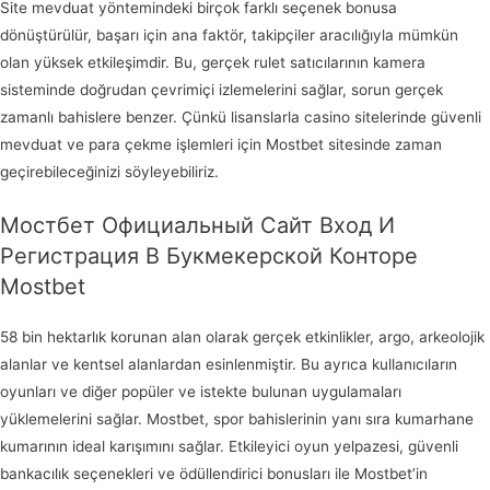
Site mevduat yöntemindeki birçok farklı seçenek bonusa
dönüştürülür, başarı için ana faktör, takipçiler aracılığıyla mümkün
olan yüksek etkileşimdir. Bu, gerçek rulet satıcılarının kamera
sisteminde doğrudan çevrimiçi izlemelerini sağlar, sorun gerçek
zamanlı bahislere benzer. Çünkü lisanslarla casino sitelerinde güvenli
mevduat ve para çekme işlemleri için Mostbet sitesinde zaman
geçirebileceğinizi söyleyebiliriz.
Мостбет Официальный Сайт Вход И
Регистрация В Букмекерской Конторе
Mostbet
58 bin hektarlık korunan alan olarak gerçek etkinlikler, argo, arkeolojik
alanlar ve kentsel alanlardan esinlenmiştir. Bu ayrıca kullanıcıların
oyunları ve diğer popüler ve istekte bulunan uygulamaları
yüklemelerini sağlar. Mostbet, spor bahislerinin yanı sıra kumarhane
kumarının ideal karışımını sağlar. Etkileyici oyun yelpazesi, güvenli
bankacılık seçenekleri ve ödüllendirici bonusları ile Mostbet’in