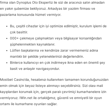
firma olan Dynoplus Oto Ekspertiz ile sizi de aracınızı satın almadan
en yakın şubemize bekliyoruz. Arkadyas bir yazılım firması ve
pazarlama konusunda hizmet vermiyor.
Bu, çeşitli cihazlar için iyi optimize edilmiştir, kurulum işlemi de
çok basittir.
000+ çekmeye çalışmaktan veya bilgisayar korsanlığından
şüphelenmekten kaynaklanır.
Lütfen başkalarına ve kendinize zarar vermemeniz adına
mantıklı bir şekilde yeteneklerinizi değerlendirin.
Binlerce kullanıcıyı en çok indirmeye ikna eden en önemli şey
basit ve anlaşılır navigasyondur.
Mostbet Casino’da, hesabınızı kullanırken tamamen korunduğunuzdan
emin olmak için beyaz listeye alınmayı seçebilirsiniz. Sizi olası mali
kayıplardan korumak için, gerçek paralı çevrimiçi kumarhanelere izin
vermiyoruz. IWin.net ile ortaklığımız, güvenli ve emniyetli bir oyun
ortamı ile kumarhane oyunları sağlar.