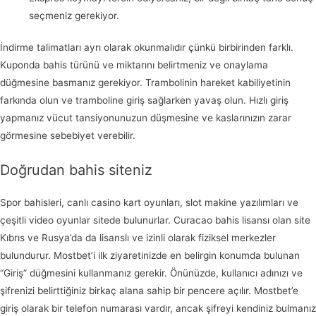
seçmeniz gerekiyor.
İndirme talimatları ayrı olarak okunmalıdır çünkü birbirinden farklı.
Kuponda bahis türünü ve miktarını belirtmeniz ve onaylama
düğmesine basmanız gerekiyor. Trambolinin hareket kabiliyetinin
farkında olun ve tramboline giriş sağlarken yavaş olun. Hızlı giriş
yapmanız vücut tansiyonunuzun düşmesine ve kaslarınızın zarar
görmesine sebebiyet verebilir.
Doğrudan bahis siteniz
Spor bahisleri, canlı casino kart oyunları, slot makine yazılımları ve
çeşitli video oyunlar sitede bulunurlar. Curacao bahis lisansı olan site
Kıbrıs ve Rusya’da da lisanslı ve izinli olarak fiziksel merkezler
bulundurur. Mostbet’i ilk ziyaretinizde en belirgin konumda bulunan
“Giriş” düğmesini kullanmanız gerekir. Önünüzde, kullanıcı adınızı ve
şifrenizi belirttiğiniz birkaç alana sahip bir pencere açılır. Mostbet’e
giriş olarak bir telefon numarası vardır, ancak şifreyi kendiniz bulmanız