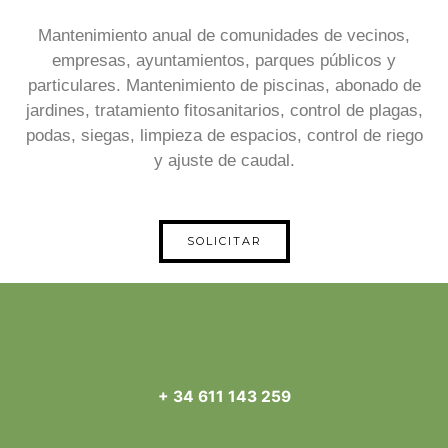
Mantenimiento anual de comunidades de vecinos,
empresas, ayuntamientos, parques públicos y
particulares. Mantenimiento de piscinas, abonado de
jardines, tratamiento fitosanitarios, control de plagas,
podas, siegas, limpieza de espacios, control de riego
y ajuste de caudal.
SOLICITAR
+ 34 611 143 259